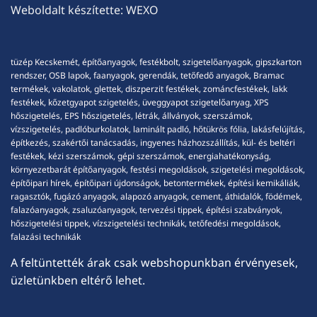
Weboldalt készítette:
WEXO
tüzép Kecskemét, építőanyagok, festékbolt, szigetelőanyagok, gipszkarton
rendszer, OSB lapok, faanyagok, gerendák, tetőfedő anyagok, Bramac
termékek, vakolatok, glettek, diszperzit festékek, zománcfestékek, lakk
festékek, kőzetgyapot szigetelés, üveggyapot szigetelőanyag, XPS
hőszigetelés, EPS hőszigetelés, létrák, állványok, szerszámok,
vízszigetelés, padlóburkolatok, laminált padló, hőtükrös fólia, lakásfelújítás,
építkezés, szakértői tanácsadás, ingyenes házhozszállítás, kül- és beltéri
festékek, kézi szerszámok, gépi szerszámok, energiahatékonyság,
környezetbarát építőanyagok, festési megoldások, szigetelési megoldások,
építőipari hírek, építőipari újdonságok, betontermékek, építési kemikáliák,
ragasztók, fugázó anyagok, alapozó anyagok, cement, áthidalók, födémek,
falazóanyagok, zsaluzóanyagok, tervezési tippek, építési szabványok,
hőszigetelési tippek, vízszigetelési technikák, tetőfedési megoldások,
falazási technikák
A feltüntették árak csak webshopunkban érvényesek,
üzletünkben eltérő lehet.