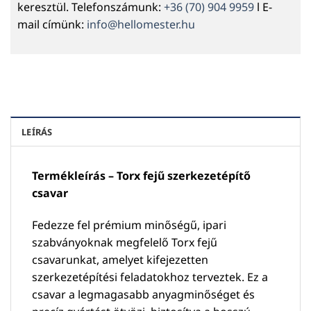
keresztül. Telefonszámunk:
+36 (70) 904 9959
l E-
mail címünk:
info@hellomester.hu
LEÍRÁS
Termékleírás – Torx fejű szerkezetépítő
csavar
Fedezze fel prémium minőségű, ipari
szabványoknak megfelelő Torx fejű
csavarunkat, amelyet kifejezetten
szerkezetépítési feladatokhoz terveztek. Ez a
csavar a legmagasabb anyagminőséget és