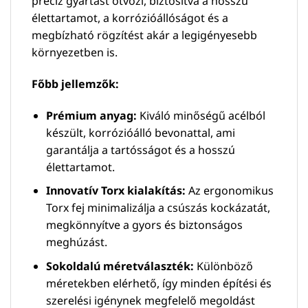
precíz gyártást ötvözi, biztosítva a hosszú
élettartamot, a korrózióállóságot és a
megbízható rögzítést akár a legigényesebb
környezetben is.
Főbb jellemzők:
Prémium anyag:
Kiváló minőségű acélból
készült, korrózióálló bevonattal, ami
garantálja a tartósságot és a hosszú
élettartamot.
Innovatív Torx kialakítás:
Az ergonomikus
Torx fej minimalizálja a csúszás kockázatát,
megkönnyítve a gyors és biztonságos
meghúzást.
Sokoldalú méretválaszték:
Különböző
méretekben elérhető, így minden építési és
szerelési igénynek megfelelő megoldást