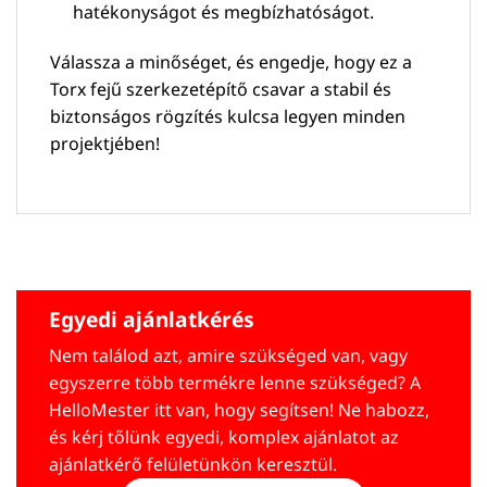
hatékonyságot és megbízhatóságot.
Válassza a minőséget, és engedje, hogy ez a
Torx fejű szerkezetépítő csavar a stabil és
biztonságos rögzítés kulcsa legyen minden
projektjében!
Egyedi ajánlatkérés
Nem találod azt, amire szükséged van, vagy
egyszerre több termékre lenne szükséged? A
HelloMester itt van, hogy segítsen! Ne habozz,
és kérj tőlünk egyedi, komplex ajánlatot az
ajánlatkérő felületünkön keresztül.