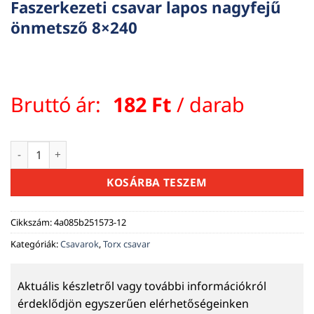
Faszerkezeti csavar lapos nagyfejű
önmetsző 8×240
Bruttó ár:
182
Ft
/ darab
Faszerkezeti csavar lapos nagyfejű önmetsző 8x240 mennyis
KOSÁRBA TESZEM
Cikkszám:
4a085b251573-12
Kategóriák:
Csavarok
,
Torx csavar
Aktuális készletről vagy további információkról
érdeklődjön egyszerűen elérhetőségeinken