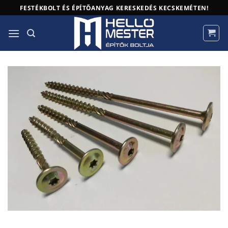
Skip
FESTÉKBOLT ÉS ÉPÍTŐANYAG KERESKEDÉS KECSKEMÉTEN!
to
content