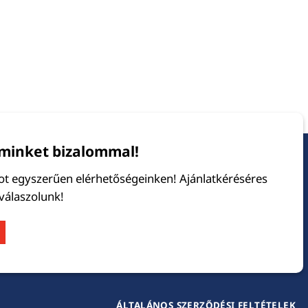
minket bizalommal!
tot egyszerűen elérhetőségeinken! Ajánlatkéréséres
 válaszolunk!
ÁLTALÁNOS SZERZŐDÉSI FELTÉTELEK