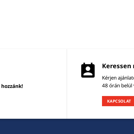
Keressen 
Kérjen ajánla
48 órán belül
l hozzánk!
KAPCSOLAT