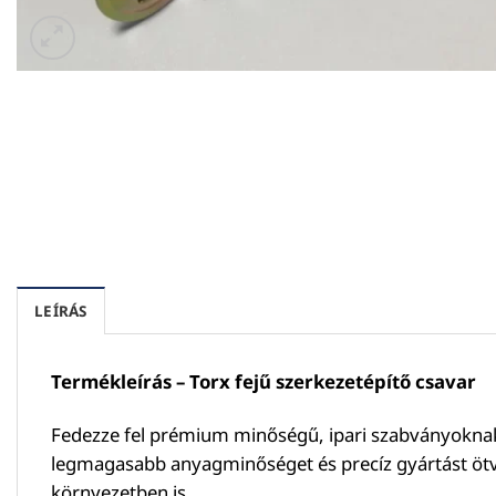
LEÍRÁS
Termékleírás – Torx fejű szerkezetépítő csavar
Fedezze fel prémium minőségű, ipari szabványoknak m
legmagasabb anyagminőséget és precíz gyártást ötvöz
környezetben is.