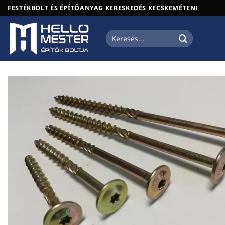
Skip
FESTÉKBOLT ÉS ÉPÍTŐANYAG KERESKEDÉS KECSKEMÉTEN!
to
content
Keresés
a
következőre: