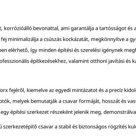
, korrózióálló bevonattal, ami garantálja a tartósságot és 
ej minimalizálja a csúszás kockázatát, megkönnyítve a g
 elérhető, így minden építési és szerelési igénynek megf
ofesszionális építkezésekhez, valamint otthoni javítási és 
orx fejéről, kiemelve az egyedi mintázatot és a precíz kido
fotók, melyek bemutatják a csavar formáját, hosszát és vas
egy építési szerkezet részeként jelenik meg, demonstrálv
ű szerkezetépítő csavar a stabil és biztonságos rögzítés k