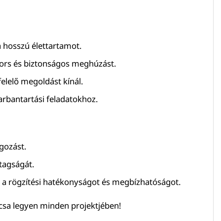
a hosszú élettartamot.
yors és biztonságos meghúzást.
elelő megoldást kínál.
karbantartási feladatokhoz.
lgozást.
tagságát.
a a rögzítési hatékonyságot és megbízhatóságot.
ulcsa legyen minden projektjében!