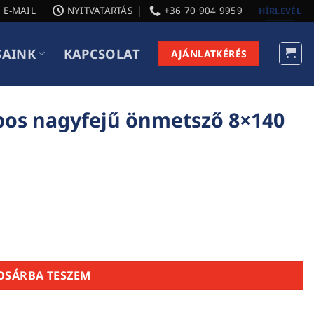
E-MAIL
NYITVATARTÁS
+36 70 904 9959
HÍRLEVÉL
SAINK
KAPCSOLAT
AJÁNLATKÉRÉS
apos nagyfejű önmetsző 8×140
tsző 8x140 mennyiség
OSÁRBA TESZEM