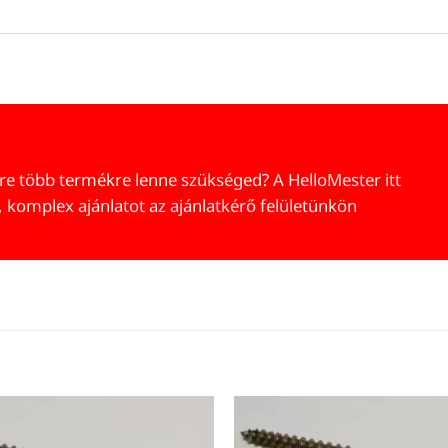
re több termékre lenne szükséged? A HelloMester itt
, komplex ajánlatot az ajánlatkérő felületünkön