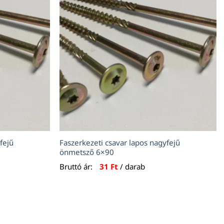
fejű
Faszerkezeti csavar lapos nagyfejű
önmetsző 6×90
Bruttó ár:
31
Ft
/ darab