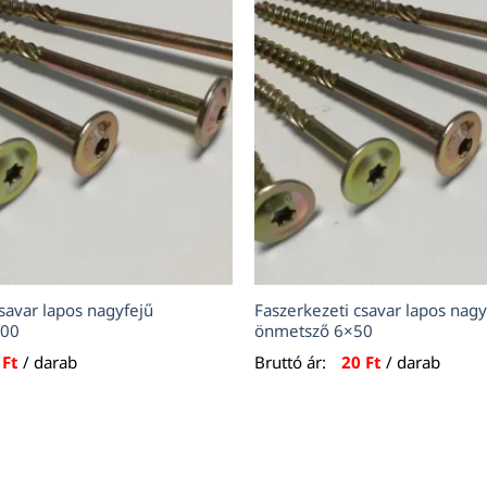
savar lapos nagyfejű
Faszerkezeti csavar lapos nagy
100
önmetsző 6×50
5
Ft
/ darab
Bruttó ár:
20
Ft
/ darab