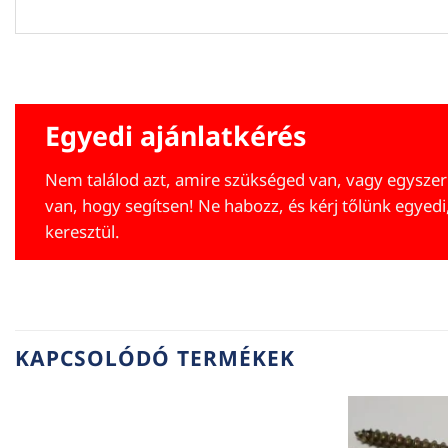
Egyedi ajánlatkérés
Nem találod azt, amire szükséged van, vagy egyszer
van, hogy segítsen! Ne habozz, és kérj tőlünk egyedi
keresztül.
KAPCSOLÓDÓ TERMÉKEK