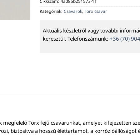
Cikkszám:
4a085b251573-11
Kategóriák:
Csavarok
,
Torx csavar
Aktuális készletről vagy további inform
keresztül. Telefonszámunk:
+36 (70) 90
egfelelő Torx fejű csavarunkat, amelyet kifejezetten szer
i, biztosítva a hosszú élettartamot, a korrózióállóságot 