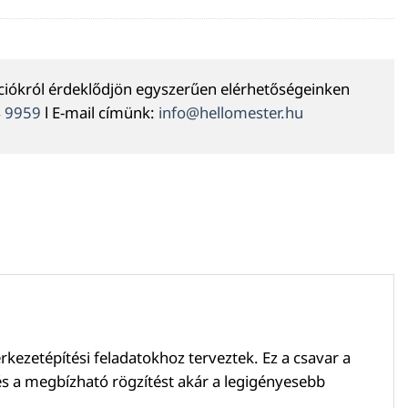
ációkról érdeklődjön egyszerűen elérhetőségeinken
4 9959
l E-mail címünk:
info@hellomester.hu
kezetépítési feladatokhoz terveztek. Ez a csavar a
és a megbízható rögzítést akár a legigényesebb