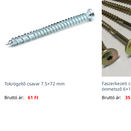
Faszerkezeti c
Tokrögzítő csavar 7.5×72 mm
önmetsző 6×
Bruttó ár:
61
Ft
Bruttó ár:
3