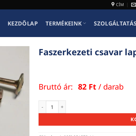
CÍM
KEZDŐLAP
TERMÉKEINK
SZOLGÁLTATÁ
Faszerkezeti csavar l
Bruttó ár:
82
Ft
/ darab
Faszerkezeti csavar lapos nagyfejű önme
K