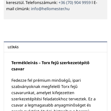
keresztül. Telefonszámunk:
+36 (70) 904 9959
l E-
mail címünk:
info@hellomester.hu
LEÍRÁS
Termékleírás – Torx fejű szerkezetépítő
csavar
Fedezze fel prémium minőségű, ipari
szabványoknak megfelelő Torx fejű
csavarunkat, amelyet kifejezetten
szerkezetépítési feladatokhoz terveztek. Ez a
csavar a legmagasabb anyagminőséget és