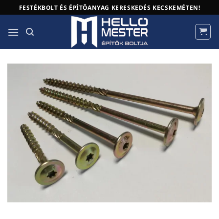
Skip
FESTÉKBOLT ÉS ÉPÍTŐANYAG KERESKEDÉS KECSKEMÉTEN!
to
content