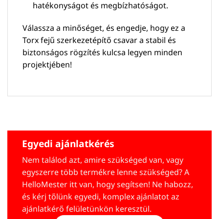
hatékonyságot és megbízhatóságot.
Válassza a minőséget, és engedje, hogy ez a
Torx fejű szerkezetépítő csavar a stabil és
biztonságos rögzítés kulcsa legyen minden
projektjében!
Egyedi ajánlatkérés
Nem találod azt, amire szükséged van, vagy
egyszerre több termékre lenne szükséged? A
HelloMester itt van, hogy segítsen! Ne habozz,
és kérj tőlünk egyedi, komplex ajánlatot az
ajánlatkérő felületünkön keresztül.