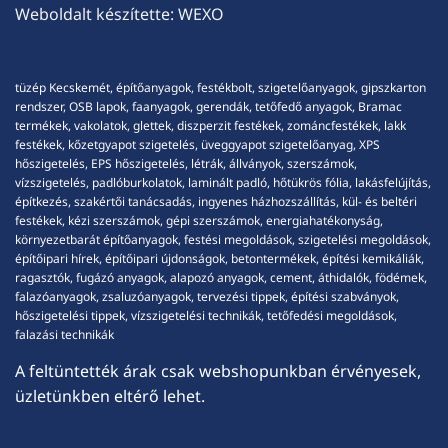
Weboldalt készítette:
WEXO
tüzép Kecskemét, építőanyagok, festékbolt, szigetelőanyagok, gipszkarton
rendszer, OSB lapok, faanyagok, gerendák, tetőfedő anyagok, Bramac
termékek, vakolatok, glettek, diszperzit festékek, zománcfestékek, lakk
festékek, kőzetgyapot szigetelés, üveggyapot szigetelőanyag, XPS
hőszigetelés, EPS hőszigetelés, létrák, állványok, szerszámok,
vízszigetelés, padlóburkolatok, laminált padló, hőtükrös fólia, lakásfelújítás,
építkezés, szakértői tanácsadás, ingyenes házhozszállítás, kül- és beltéri
festékek, kézi szerszámok, gépi szerszámok, energiahatékonyság,
környezetbarát építőanyagok, festési megoldások, szigetelési megoldások,
építőipari hírek, építőipari újdonságok, betontermékek, építési kemikáliák,
ragasztók, fugázó anyagok, alapozó anyagok, cement, áthidalók, födémek,
falazóanyagok, zsaluzóanyagok, tervezési tippek, építési szabványok,
hőszigetelési tippek, vízszigetelési technikák, tetőfedési megoldások,
falazási technikák
A feltüntették árak csak webshopunkban érvényesek,
üzletünkben eltérő lehet.