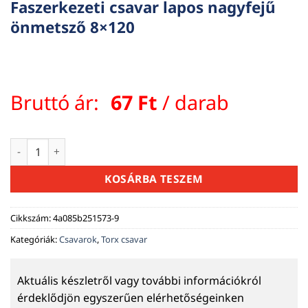
Faszerkezeti csavar lapos nagyfejű
önmetsző 8×120
Bruttó ár:
67
Ft
/ darab
Faszerkezeti csavar lapos nagyfejű önmetsző 8x120 mennyis
KOSÁRBA TESZEM
Cikkszám:
4a085b251573-9
Kategóriák:
Csavarok
,
Torx csavar
Aktuális készletről vagy további információkról
érdeklődjön egyszerűen elérhetőségeinken