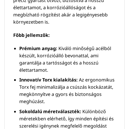
precíz gyártást ötvözi, biztosítva a hosszú
élettartamot, a korrózióállóságot és a
megbízható rögzítést akár a legigényesebb
környezetben is.
Főbb jellemzők:
Prémium anyag:
Kiváló minőségű acélból
készült, korrózióálló bevonattal, ami
garantálja a tartósságot és a hosszú
élettartamot.
Innovatív Torx kialakítás:
Az ergonomikus
Torx fej minimalizálja a csúszás kockázatát,
megkönnyítve a gyors és biztonságos
meghúzást.
Sokoldalú méretválaszték:
Különböző
méretekben elérhető, így minden építési és
szerelési igénynek megfelelő megoldást