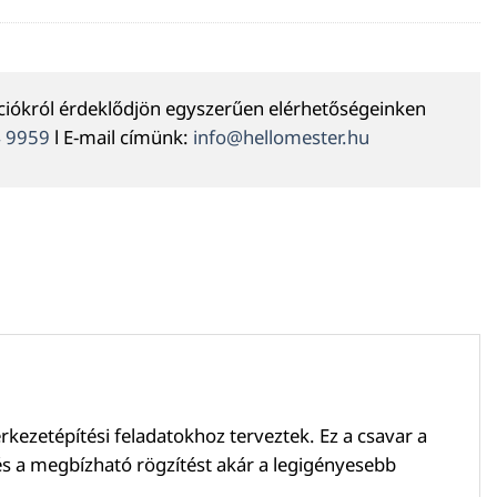
ációkról érdeklődjön egyszerűen elérhetőségeinken
4 9959
l E-mail címünk:
info@hellomester.hu
kezetépítési feladatokhoz terveztek. Ez a csavar a
és a megbízható rögzítést akár a legigényesebb