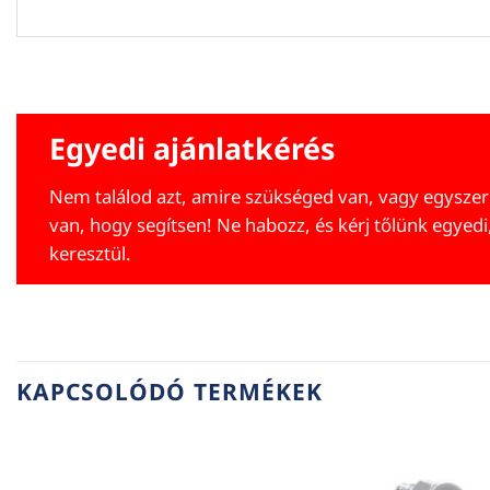
Egyedi ajánlatkérés
Nem találod azt, amire szükséged van, vagy egyszer
van, hogy segítsen! Ne habozz, és kérj tőlünk egyedi
keresztül.
KAPCSOLÓDÓ TERMÉKEK