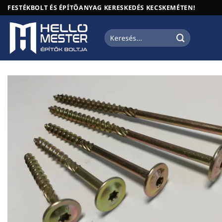
Skip
FESTÉKBOLT ÉS ÉPÍTŐANYAG KERESKEDÉS KECSKEMÉTEN!
to
content
Keresés
a
következőre: