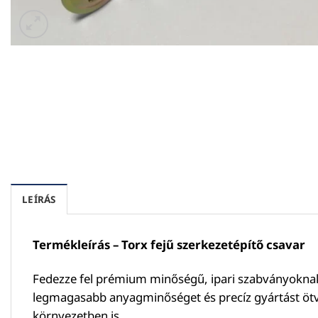
LEÍRÁS
Termékleírás – Torx fejű szerkezetépítő csavar
Fedezze fel prémium minőségű, ipari szabványoknak m
legmagasabb anyagminőséget és precíz gyártást ötvöz
környezetben is.