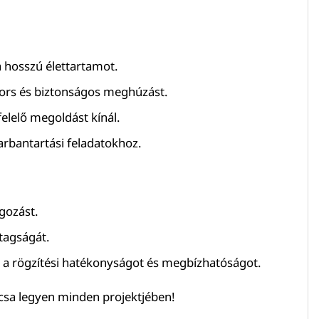
a hosszú élettartamot.
yors és biztonságos meghúzást.
elelő megoldást kínál.
karbantartási feladatokhoz.
lgozást.
tagságát.
a a rögzítési hatékonyságot és megbízhatóságot.
ulcsa legyen minden projektjében!