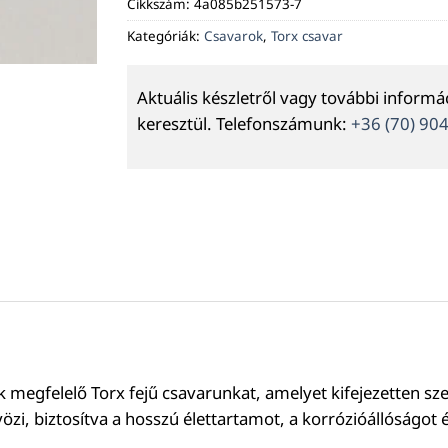
Cikkszám:
4a085b251573-7
Kategóriák:
Csavarok
,
Torx csavar
Aktuális készletről vagy további inform
keresztül. Telefonszámunk:
+36 (70) 90
egfelelő Torx fejű csavarunkat, amelyet kifejezetten szer
i, biztosítva a hosszú élettartamot, a korrózióállóságot 