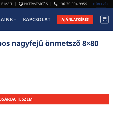
E-MAIL
NYITVATARTÁS
+36 70 904 9959
HÍRLEVÉL
SAINK
KAPCSOLAT
AJÁNLATKÉRÉS
apos nagyfejű önmetsző 8×80
tsző 8x80 mennyiség
OSÁRBA TESZEM