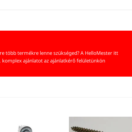
re több termékre lenne szükséged? A HelloMester itt
, komplex ajánlatot az ajánlatkérő felületünkön