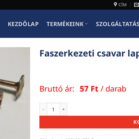
CÍM
KEZDŐLAP
TERMÉKEINK
SZOLGÁLTATÁ
Faszerkezeti csavar l
Bruttó ár:
57
Ft
/ darab
Faszerkezeti csavar lapos nagyfejű önme
K