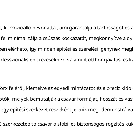
, korrózióálló bevonattal, ami garantálja a tartósságot és 
ej minimalizálja a csúszás kockázatát, megkönnyítve a g
 elérhető, így minden építési és szerelési igénynek megf
ofesszionális építkezésekhez, valamint otthoni javítási és 
orx fejéről, kiemelve az egyedi mintázatot és a precíz kido
fotók, melyek bemutatják a csavar formáját, hosszát és vas
egy építési szerkezet részeként jelenik meg, demonstrálv
ű szerkezetépítő csavar a stabil és biztonságos rögzítés k