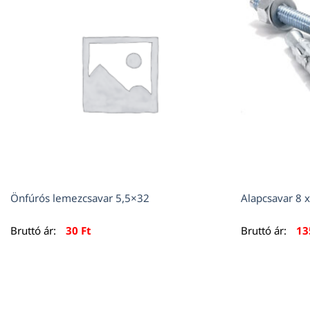
Önfúrós lemezcsavar 5,5×32
Alapcsavar 8
Bruttó ár:
30
Ft
Bruttó ár:
1