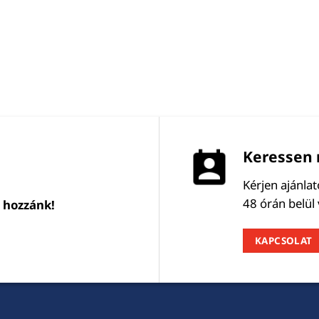
Keressen 
Kérjen ajánla
48 órán belül
l hozzánk!
KAPCSOLAT