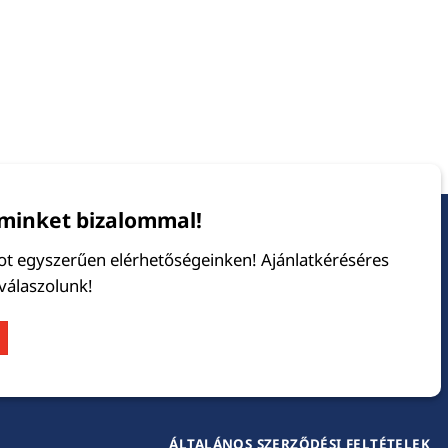
minket bizalommal!
tot egyszerűen elérhetőségeinken! Ajánlatkéréséres
 válaszolunk!
ÁLTALÁNOS SZERZŐDÉSI FELTÉTELEK