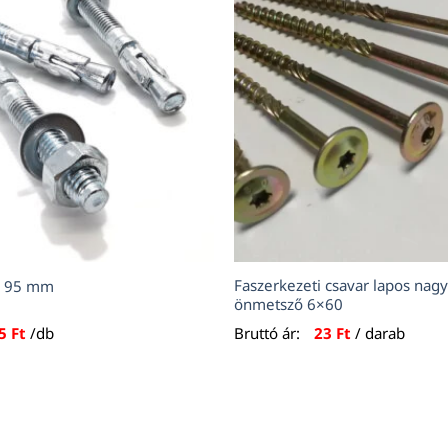
Faszerkezeti csavar lapos nagy
 x 95 mm
önmetsző 6×60
35
Ft
/db
Bruttó ár:
23
Ft
/ darab