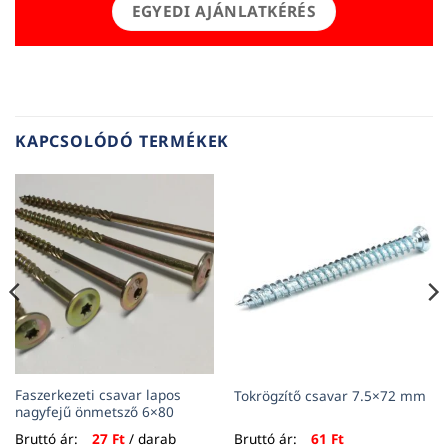
EGYEDI AJÁNLATKÉRÉS
KAPCSOLÓDÓ TERMÉKEK
Faszerkezeti csavar lapos
Tokrögzítő csavar 7.5×72 mm
nagyfejű önmetsző 6×80
Bruttó ár:
27
Ft
/ darab
Bruttó ár:
61
Ft