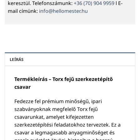
keresztül. Telefonszámunk:
+36 (70) 904 9959
l E-
mail címünk:
info@hellomester.hu
LEÍRÁS
Termékleírás – Torx fejű szerkezetépítő
csavar
Fedezze fel prémium minőségű, ipari
szabványoknak megfelelő Torx fejű
csavarunkat, amelyet kifejezetten
szerkezetépítési feladatokhoz terveztek. Ez a
csavar a legmagasabb anyagminőséget és