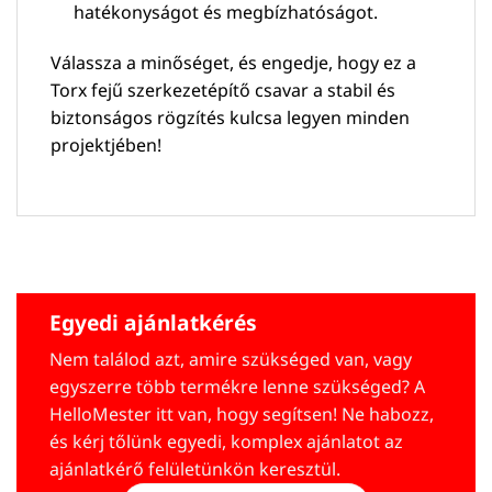
hatékonyságot és megbízhatóságot.
Válassza a minőséget, és engedje, hogy ez a
Torx fejű szerkezetépítő csavar a stabil és
biztonságos rögzítés kulcsa legyen minden
projektjében!
Egyedi ajánlatkérés
Nem találod azt, amire szükséged van, vagy
egyszerre több termékre lenne szükséged? A
HelloMester itt van, hogy segítsen! Ne habozz,
és kérj tőlünk egyedi, komplex ajánlatot az
ajánlatkérő felületünkön keresztül.