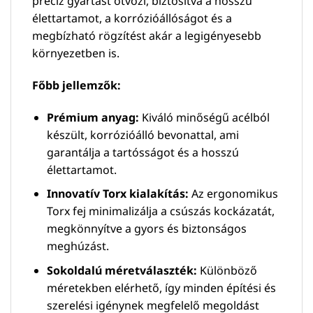
precíz gyártást ötvözi, biztosítva a hosszú
élettartamot, a korrózióállóságot és a
megbízható rögzítést akár a legigényesebb
környezetben is.
Főbb jellemzők:
Prémium anyag:
Kiváló minőségű acélból
készült, korrózióálló bevonattal, ami
garantálja a tartósságot és a hosszú
élettartamot.
Innovatív Torx kialakítás:
Az ergonomikus
Torx fej minimalizálja a csúszás kockázatát,
megkönnyítve a gyors és biztonságos
meghúzást.
Sokoldalú méretválaszték:
Különböző
méretekben elérhető, így minden építési és
szerelési igénynek megfelelő megoldást