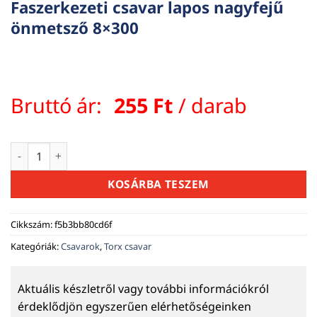
Faszerkezeti csavar lapos nagyfejű
önmetsző 8×300
Bruttó ár:
255
Ft
/ darab
Faszerkezeti csavar lapos nagyfejű önmetsző 8x300 mennyis
KOSÁRBA TESZEM
Cikkszám:
f5b3bb80cd6f
Kategóriák:
Csavarok
,
Torx csavar
Aktuális készletről vagy további információkról
érdeklődjön egyszerűen elérhetőségeinken