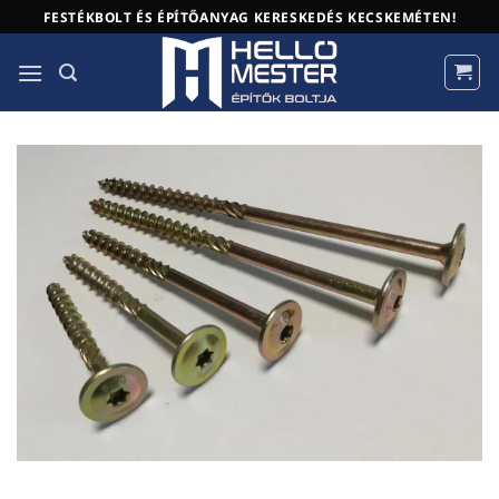
Skip
FESTÉKBOLT ÉS ÉPÍTŐANYAG KERESKEDÉS KECSKEMÉTEN!
to
content