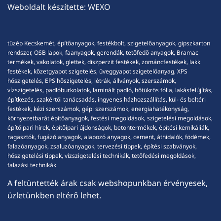
Weboldalt készítette:
WEXO
tüzép Kecskemét, építőanyagok, festékbolt, szigetelőanyagok, gipszkarton
rendszer, OSB lapok, faanyagok, gerendák, tetőfedő anyagok, Bramac
termékek, vakolatok, glettek, diszperzit festékek, zománcfestékek, lakk
festékek, kőzetgyapot szigetelés, üveggyapot szigetelőanyag, XPS
hőszigetelés, EPS hőszigetelés, létrák, állványok, szerszámok,
vízszigetelés, padlóburkolatok, laminált padló, hőtükrös fólia, lakásfelújítás,
építkezés, szakértői tanácsadás, ingyenes házhozszállítás, kül- és beltéri
festékek, kézi szerszámok, gépi szerszámok, energiahatékonyság,
környezetbarát építőanyagok, festési megoldások, szigetelési megoldások,
építőipari hírek, építőipari újdonságok, betontermékek, építési kemikáliák,
ragasztók, fugázó anyagok, alapozó anyagok, cement, áthidalók, födémek,
falazóanyagok, zsaluzóanyagok, tervezési tippek, építési szabványok,
hőszigetelési tippek, vízszigetelési technikák, tetőfedési megoldások,
falazási technikák
A feltüntették árak csak webshopunkban érvényesek,
üzletünkben eltérő lehet.