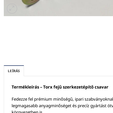
LEÍRÁS
Termékleírás – Torx fejű szerkezetépítő csavar
Fedezze fel prémium minőségű, ipari szabványoknak m
legmagasabb anyagminőséget és precíz gyártást ötvöz
környezetben is.