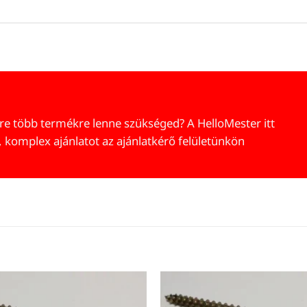
re több termékre lenne szükséged? A HelloMester itt
, komplex ajánlatot az ajánlatkérő felületünkön