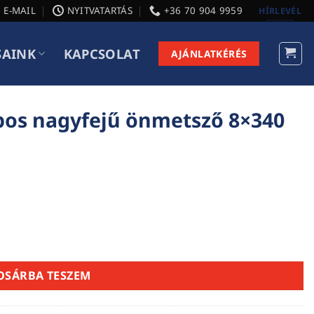
E-MAIL
NYITVATARTÁS
+36 70 904 9959
HÍRLEVÉL
SAINK
KAPCSOLAT
AJÁNLATKÉRÉS
apos nagyfejű önmetsző 8×340
tsző 8x340 mennyiség
OSÁRBA TESZEM