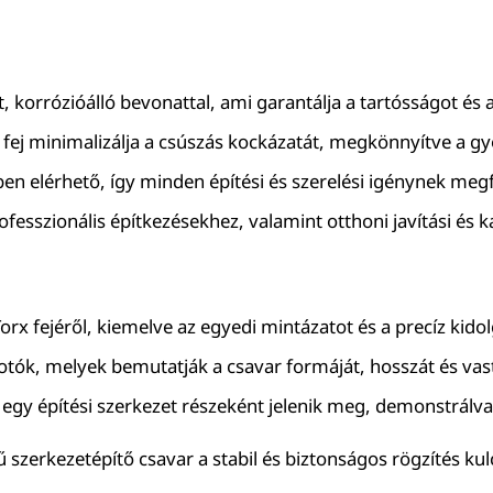
, korrózióálló bevonattal, ami garantálja a tartósságot és 
ej minimalizálja a csúszás kockázatát, megkönnyítve a g
 elérhető, így minden építési és szerelési igénynek megf
ofesszionális építkezésekhez, valamint otthoni javítási és 
orx fejéről, kiemelve az egyedi mintázatot és a precíz kido
fotók, melyek bemutatják a csavar formáját, hosszát és vas
egy építési szerkezet részeként jelenik meg, demonstrálv
ű szerkezetépítő csavar a stabil és biztonságos rögzítés k