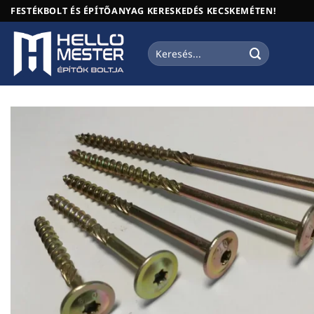
Skip
FESTÉKBOLT ÉS ÉPÍTŐANYAG KERESKEDÉS KECSKEMÉTEN!
to
content
Keresés
a
következőre: