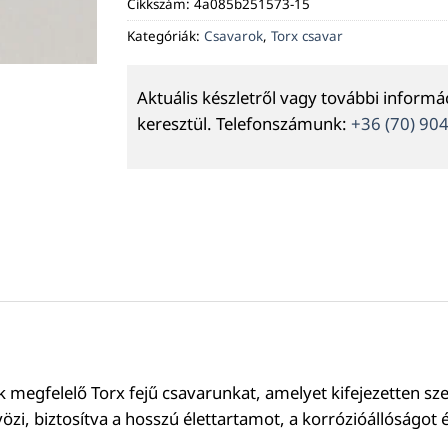
Cikkszám:
4a085b251573-15
Kategóriák:
Csavarok
,
Torx csavar
Aktuális készletről vagy további inform
keresztül. Telefonszámunk:
+36 (70) 90
egfelelő Torx fejű csavarunkat, amelyet kifejezetten szer
i, biztosítva a hosszú élettartamot, a korrózióállóságot 