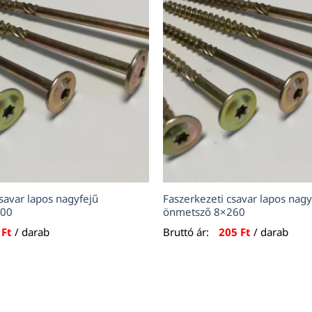
savar lapos nagyfejű
Faszerkezeti csavar lapos nagy
100
önmetsző 8×260
5
Ft
/ darab
Bruttó ár:
205
Ft
/ darab