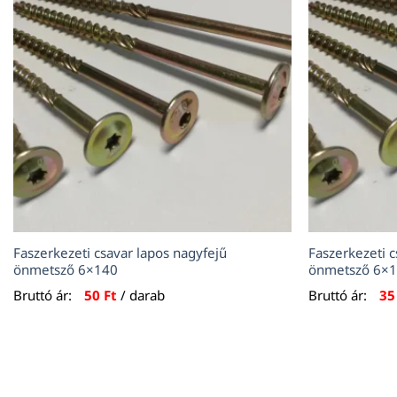
Faszerkezeti csavar lapos nagyfejű
Faszerkezeti c
önmetsző 6×140
önmetsző 6×
Bruttó ár:
50
Ft
/ darab
Bruttó ár:
3