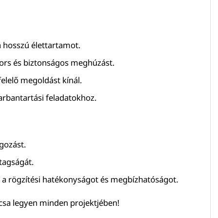
a hosszú élettartamot.
yors és biztonságos meghúzást.
elelő megoldást kínál.
karbantartási feladatokhoz.
lgozást.
tagságát.
a a rögzítési hatékonyságot és megbízhatóságot.
ulcsa legyen minden projektjében!