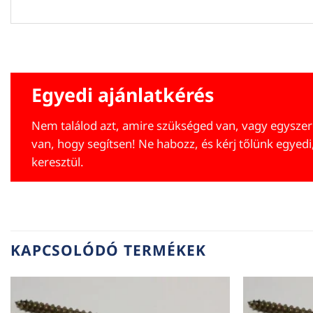
Egyedi ajánlatkérés
Nem találod azt, amire szükséged van, vagy egyszer
van, hogy segítsen! Ne habozz, és kérj tőlünk egyedi
keresztül.
KAPCSOLÓDÓ TERMÉKEK