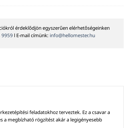
ációkról érdeklődjön egyszerűen elérhetőségeinken
4 9959
l E-mail címünk:
info@hellomester.hu
kezetépítési feladatokhoz terveztek. Ez a csavar a
és a megbízható rögzítést akár a legigényesebb