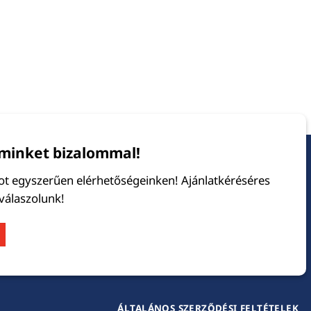
minket bizalommal!
tot egyszerűen elérhetőségeinken! Ajánlatkéréséres
 válaszolunk!
ÁLTALÁNOS SZERZŐDÉSI FELTÉTELEK