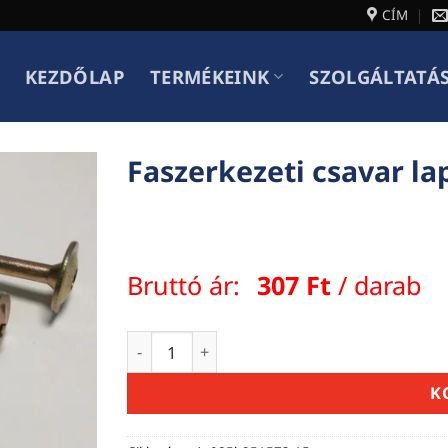
CÍM
KEZDŐLAP
TERMÉKEINK
SZOLGÁLTATÁ
Faszerkezeti csavar l
Bruttó ár:
307
Ft
/ darab
Faszerkezeti csavar lapos nagyfejű önme
K