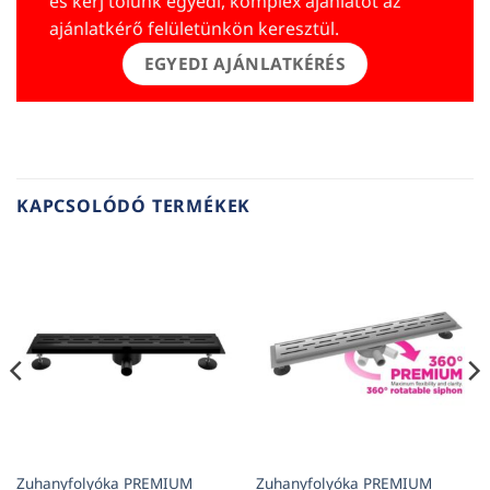
és kérj tőlünk egyedi, komplex ajánlatot az
ajánlatkérő felületünkön keresztül.
EGYEDI AJÁNLATKÉRÉS
KAPCSOLÓDÓ TERMÉKEK
Zuhanyfolyóka PREMIUM
Zuhanyfolyóka PREMIUM