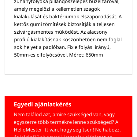
zuhanyfolyóka pillangószelepes bűzelzáróval,
amely megelőzi a kellemetlen szagok
kialakulását és baktériumok elszaporodását. A
kettős gumi tömítések biztosítják a teljesen
szivárgásmentes működést. Az alacsony
profilú kialakításnak köszönhetően nem foglal
sok helyet a padlóban. Fix elfolyási irányú,
50mm-es elfolyócsővel. Méret: 650mm
Egyedi ajánlatkérés
Nem találod azt, amire szükséged van, vagy
egyszerre több termékre lenne szükséged? A
HelloMester itt van, hogy segítsen! Ne habozz,