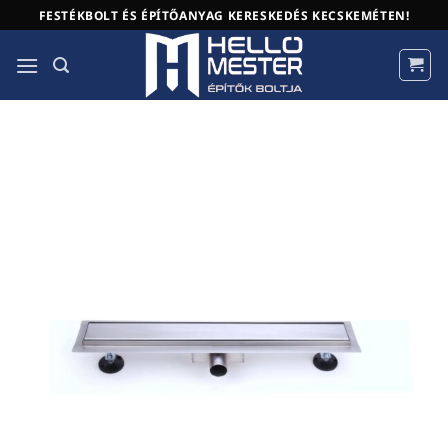
Skip
FESTÉKBOLT ÉS ÉPÍTŐANYAG KERESKEDÉS KECSKEMÉTEN!
to
content