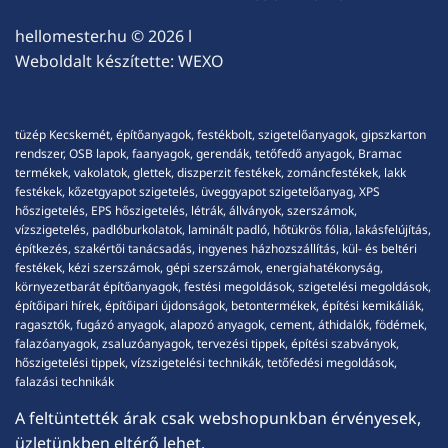
hellomester.hu
© 2026 l
Weboldalt készítette:
WEXO
tüzép Kecskemét, építőanyagok, festékbolt, szigetelőanyagok, gipszkarton
rendszer, OSB lapok, faanyagok, gerendák, tetőfedő anyagok, Bramac
termékek, vakolatok, glettek, diszperzit festékek, zománcfestékek, lakk
festékek, kőzetgyapot szigetelés, üveggyapot szigetelőanyag, XPS
hőszigetelés, EPS hőszigetelés, létrák, állványok, szerszámok,
vízszigetelés, padlóburkolatok, laminált padló, hőtükrös fólia, lakásfelújítás,
építkezés, szakértői tanácsadás, ingyenes házhozszállítás, kül- és beltéri
festékek, kézi szerszámok, gépi szerszámok, energiahatékonyság,
környezetbarát építőanyagok, festési megoldások, szigetelési megoldások,
építőipari hírek, építőipari újdonságok, betontermékek, építési kemikáliák,
ragasztók, fugázó anyagok, alapozó anyagok, cement, áthidalók, födémek,
falazóanyagok, zsaluzóanyagok, tervezési tippek, építési szabványok,
hőszigetelési tippek, vízszigetelési technikák, tetőfedési megoldások,
falazási technikák
A feltüntették árak csak webshopunkban érvényesek,
üzletünkben eltérő lehet.