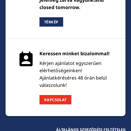
Jelenleg zárva vagyunk!and
closed tomorrow.
TÉRKÉP
Keressen minket bizalommal!
Kérjen ajánlatot egyszerűen
elérhetőségeinken!
Ajánlatkéréséres 48 órán belül
válaszolunk!
KAPCSOLAT
ÁLTALÁNOS SZERZŐDÉSI FELTÉTELEK