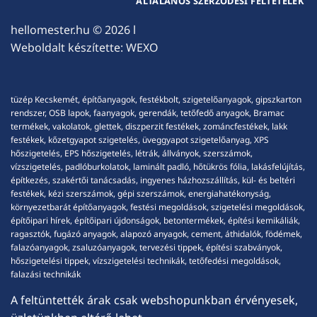
ÁLTALÁNOS SZERZŐDÉSI FELTÉTELEK
hellomester.hu
© 2026 l
Weboldalt készítette:
WEXO
tüzép Kecskemét, építőanyagok, festékbolt, szigetelőanyagok, gipszkarton
rendszer, OSB lapok, faanyagok, gerendák, tetőfedő anyagok, Bramac
termékek, vakolatok, glettek, diszperzit festékek, zománcfestékek, lakk
festékek, kőzetgyapot szigetelés, üveggyapot szigetelőanyag, XPS
hőszigetelés, EPS hőszigetelés, létrák, állványok, szerszámok,
vízszigetelés, padlóburkolatok, laminált padló, hőtükrös fólia, lakásfelújítás,
építkezés, szakértői tanácsadás, ingyenes házhozszállítás, kül- és beltéri
festékek, kézi szerszámok, gépi szerszámok, energiahatékonyság,
környezetbarát építőanyagok, festési megoldások, szigetelési megoldások,
építőipari hírek, építőipari újdonságok, betontermékek, építési kemikáliák,
ragasztók, fugázó anyagok, alapozó anyagok, cement, áthidalók, födémek,
falazóanyagok, zsaluzóanyagok, tervezési tippek, építési szabványok,
hőszigetelési tippek, vízszigetelési technikák, tetőfedési megoldások,
falazási technikák
A feltüntették árak csak webshopunkban érvényesek,