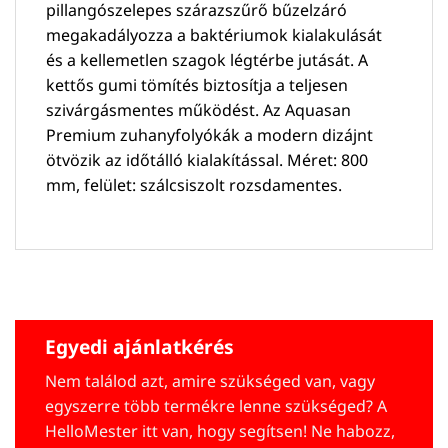
pillangószelepes szárazszűrő bűzelzáró
megakadályozza a baktériumok kialakulását
és a kellemetlen szagok légtérbe jutását. A
kettős gumi tömítés biztosítja a teljesen
szivárgásmentes működést. Az Aquasan
Premium zuhanyfolyókák a modern dizájnt
ötvözik az időtálló kialakítással. Méret: 800
mm, felület: szálcsiszolt rozsdamentes.
Egyedi ajánlatkérés
Nem találod azt, amire szükséged van, vagy
egyszerre több termékre lenne szükséged? A
HelloMester itt van, hogy segítsen! Ne habozz,