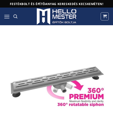
Skip
FESTÉKBOLT ÉS ÉPÍTŐANYAG KERESKEDÉS KECSKEMÉTEN!
to
content