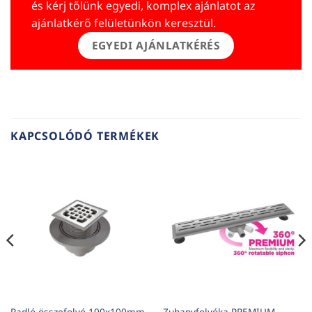
és kérj tőlünk egyedi, komplex ajánlatot az
ajánlatkérő felületünkön keresztül.
EGYEDI AJÁNLATKÉRÉS
KAPCSOLÓDÓ TERMÉKEK
Padló összefolyó 100x100mm
Zuhanyfolyóka PREMIUM