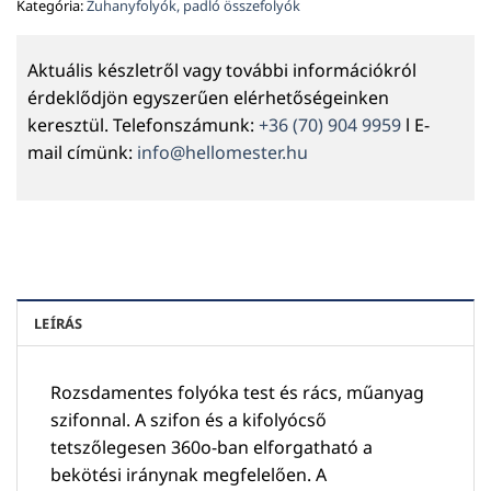
Kategória:
Zuhanyfolyók, padló összefolyók
Aktuális készletről vagy további információkról
érdeklődjön egyszerűen elérhetőségeinken
keresztül. Telefonszámunk:
+36 (70) 904 9959
l E-
mail címünk:
info@hellomester.hu
LEÍRÁS
Rozsdamentes folyóka test és rács, műanyag
szifonnal. A szifon és a kifolyócső
tetszőlegesen 360o-ban elforgatható a
bekötési iránynak megfelelően. A