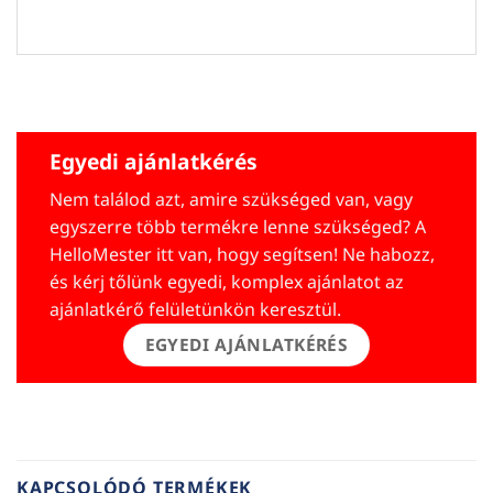
Egyedi ajánlatkérés
Nem találod azt, amire szükséged van, vagy
egyszerre több termékre lenne szükséged? A
HelloMester itt van, hogy segítsen! Ne habozz,
és kérj tőlünk egyedi, komplex ajánlatot az
ajánlatkérő felületünkön keresztül.
EGYEDI AJÁNLATKÉRÉS
KAPCSOLÓDÓ TERMÉKEK