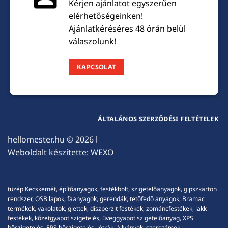
Kérjen ajánlatot egyszerűen
elérhetőségeinken!
Ajánlatkéréséres 48 órán belül
válaszolunk!
KAPCSOLAT
ÁLTALÁNOS SZERZŐDÉSI FELTÉTELEK
hellomester.hu
© 2026 l
Weboldalt készítette:
WEXO
tüzép Kecskemét, építőanyagok, festékbolt, szigetelőanyagok, gipszkarton
rendszer, OSB lapok, faanyagok, gerendák, tetőfedő anyagok, Bramac
termékek, vakolatok, glettek, diszperzit festékek, zománcfestékek, lakk
festékek, kőzetgyapot szigetelés, üveggyapot szigetelőanyag, XPS
hőszigetelés, EPS hőszigetelés, létrák, állványok, szerszámok,