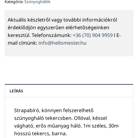
Kategória:
Szúnyoghálók
Aktuális készletről vagy további információkról
érdeklődjön egyszerűen elérhetőségeinken
keresztül. Telefonszámunk:
+36 (70) 904 9959
l E-
mail címünk:
info@hellomester.hu
LEÍRÁS
Strapabíró, könnyen felszerelhető
szúnyogháló tekercsben. Ollóval, késsel
vágható, erős műanyag háló. 1m széles, 30m
hosszú tekercs, barna.