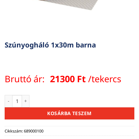
Szúnyogháló 1x30m barna
Bruttó ár:
21300
Ft
/tekercs
Szúnyogháló 1x30m barna mennyiség
KOSÁRBA TESZEM
Cikkszám:
689000100