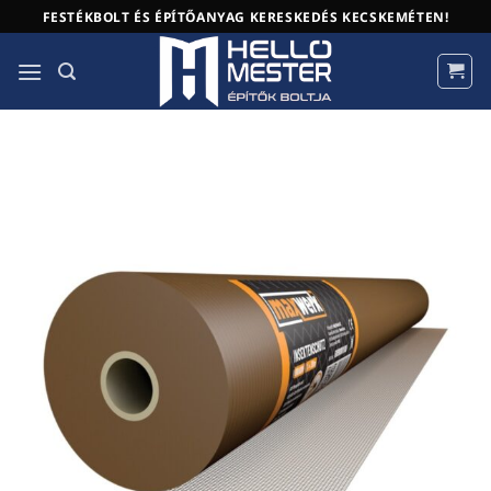
Skip
FESTÉKBOLT ÉS ÉPÍTŐANYAG KERESKEDÉS KECSKEMÉTEN!
to
content