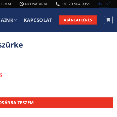
E-MAIL
NYITVATARTÁS
+36 70 904 9959
HÍRLEVÉL
SAINK
KAPCSOLAT
AJÁNLATKÉRÉS
szürke
s
OSÁRBA TESZEM