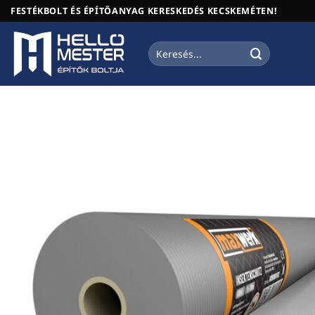
Skip
FESTÉKBOLT ÉS ÉPÍTŐANYAG KERESKEDÉS KECSKEMÉTEN!
to
content
Keresés
a
következőre: