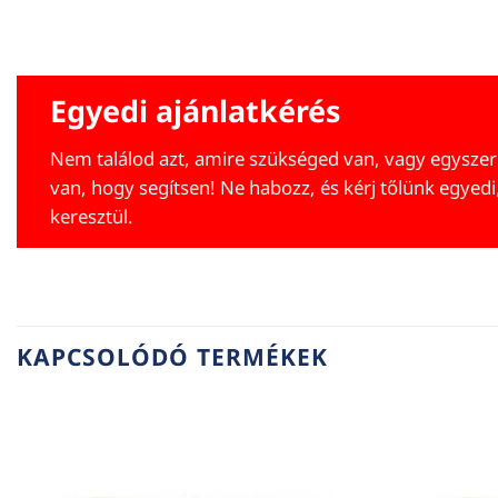
Egyedi ajánlatkérés
Nem találod azt, amire szükséged van, vagy egyszer
van, hogy segítsen! Ne habozz, és kérj tőlünk egyedi
keresztül.
KAPCSOLÓDÓ TERMÉKEK