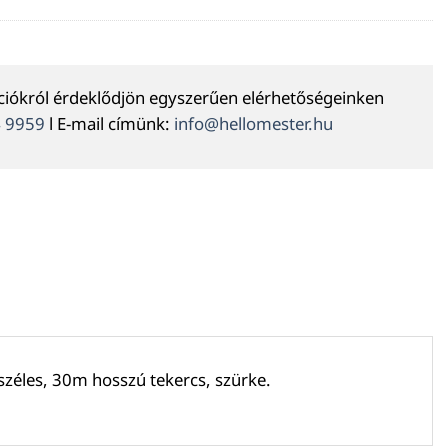
ációkról érdeklődjön egyszerűen elérhetőségeinken
4 9959
l E-mail címünk:
info@hellomester.hu
széles, 30m hosszú tekercs, szürke.