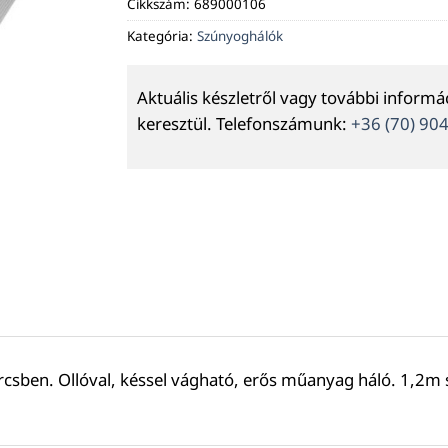
Cikkszám:
689000106
Kategória:
Szúnyoghálók
Aktuális készletről vagy további inform
keresztül. Telefonszámunk:
+36 (70) 90
rcsben. Ollóval, késsel vágható, erős műanyag háló. 1,2m 