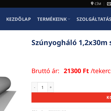
CÍM
KEZDŐLAP
TERMÉKEINK
SZOLGÁLTATÁ
Szúnyogháló 1,2x30m 
Bruttó ár:
21300
Ft
/tekerc
Szúnyogháló 1,2x30m szürke mennyiség
K