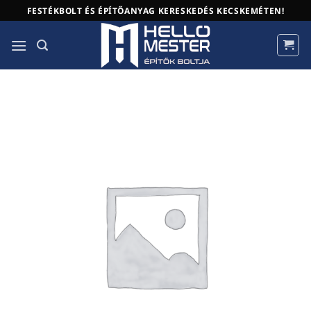
Skip
FESTÉKBOLT ÉS ÉPÍTŐANYAG KERESKEDÉS KECSKEMÉTEN!
to
content