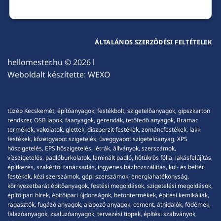
ÁLTALÁNOS SZERZŐDÉSI FELTÉTELEK
hellomester.hu
© 2026 l
Weboldalt készítette:
WEXO
tüzép Kecskemét, építőanyagok, festékbolt, szigetelőanyagok, gipszkarton
rendszer, OSB lapok, faanyagok, gerendák, tetőfedő anyagok, Bramac
termékek, vakolatok, glettek, diszperzit festékek, zománcfestékek, lakk
festékek, kőzetgyapot szigetelés, üveggyapot szigetelőanyag, XPS
hőszigetelés, EPS hőszigetelés, létrák, állványok, szerszámok,
vízszigetelés, padlóburkolatok, laminált padló, hőtükrös fólia, lakásfelújítás,
építkezés, szakértői tanácsadás, ingyenes házhozszállítás, kül- és beltéri
festékek, kézi szerszámok, gépi szerszámok, energiahatékonyság,
környezetbarát építőanyagok, festési megoldások, szigetelési megoldások,
építőipari hírek, építőipari újdonságok, betontermékek, építési kemikáliák,
ragasztók, fugázó anyagok, alapozó anyagok, cement, áthidalók, födémek,
falazóanyagok, zsaluzóanyagok, tervezési tippek, építési szabványok,