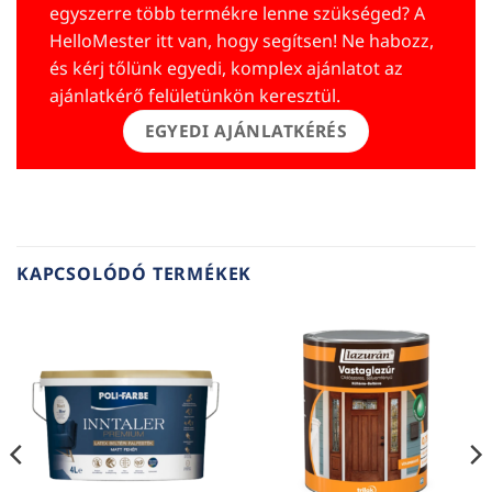
egyszerre több termékre lenne szükséged? A
HelloMester itt van, hogy segítsen! Ne habozz,
és kérj tőlünk egyedi, komplex ajánlatot az
ajánlatkérő felületünkön keresztül.
EGYEDI AJÁNLATKÉRÉS
KAPCSOLÓDÓ TERMÉKEK