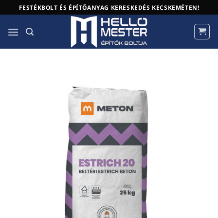
Skip
FESTÉKBOLT ÉS ÉPÍTŐANYAG KERESKEDÉS KECSKEMÉTEN!
to
content