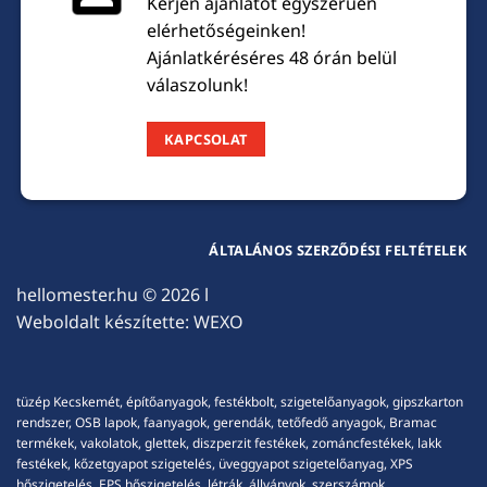
Kérjen ajánlatot egyszerűen
elérhetőségeinken!
Ajánlatkéréséres 48 órán belül
válaszolunk!
KAPCSOLAT
ÁLTALÁNOS SZERZŐDÉSI FELTÉTELEK
hellomester.hu
© 2026 l
Weboldalt készítette:
WEXO
tüzép Kecskemét, építőanyagok, festékbolt, szigetelőanyagok, gipszkarton
rendszer, OSB lapok, faanyagok, gerendák, tetőfedő anyagok, Bramac
termékek, vakolatok, glettek, diszperzit festékek, zománcfestékek, lakk
festékek, kőzetgyapot szigetelés, üveggyapot szigetelőanyag, XPS
hőszigetelés, EPS hőszigetelés, létrák, állványok, szerszámok,