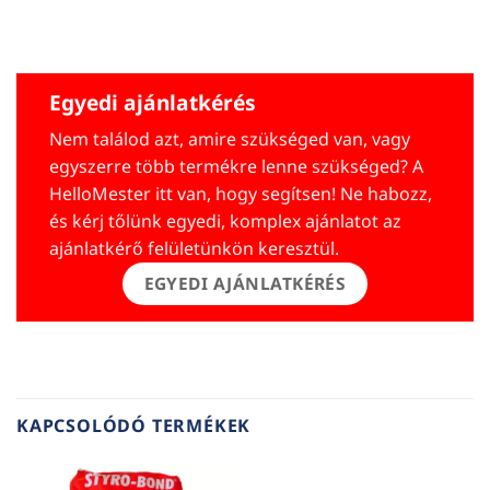
Egyedi ajánlatkérés
Nem találod azt, amire szükséged van, vagy
egyszerre több termékre lenne szükséged? A
HelloMester itt van, hogy segítsen! Ne habozz,
és kérj tőlünk egyedi, komplex ajánlatot az
ajánlatkérő felületünkön keresztül.
EGYEDI AJÁNLATKÉRÉS
KAPCSOLÓDÓ TERMÉKEK