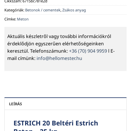
Cikkszám:
6715bc781e2d
Kategóriák:
Betonok / cementek
,
Zsákos anyag
Címke:
Meton
Aktuális készletről vagy további információkról
érdeklődjön egyszerűen elérhetőségeinken
keresztül. Telefonszámunk:
+36 (70) 904 9959
l E-
mail címünk:
info@hellomester.hu
LEÍRÁS
ESTRICH 20 Beltéri Estrich