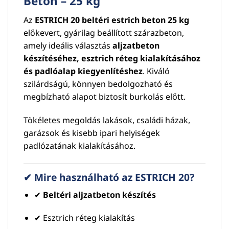
Beton – 25 kg
Az
ESTRICH 20 beltéri estrich beton 25 kg
előkevert, gyárilag beállított szárazbeton,
amely ideális választás
aljzatbeton
készítéséhez, esztrich réteg kialakításához
és padlóalap kiegyenlítéshez
. Kiváló
szilárdságú, könnyen bedolgozható és
megbízható alapot biztosít burkolás előtt.
Tökéletes megoldás lakások, családi házak,
garázsok és kisebb ipari helyiségek
padlózatának kialakításához.
✔ Mire használható az ESTRICH 20?
✔
Beltéri aljzatbeton készítés
✔ Esztrich réteg kialakítás