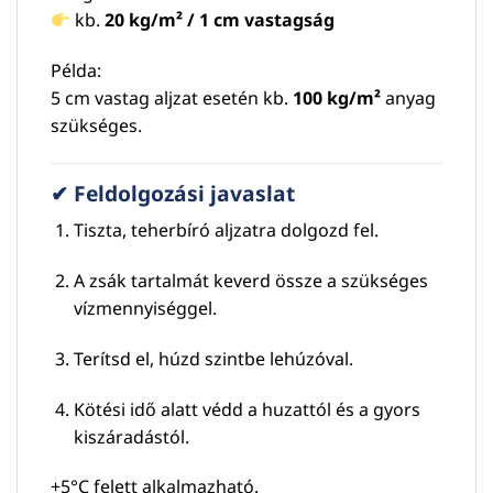
kb.
20 kg/m² / 1 cm vastagság
Példa:
5 cm vastag aljzat esetén kb.
100 kg/m²
anyag
szükséges.
✔ Feldolgozási javaslat
Tiszta, teherbíró aljzatra dolgozd fel.
A zsák tartalmát keverd össze a szükséges
vízmennyiséggel.
Terítsd el, húzd szintbe lehúzóval.
Kötési idő alatt védd a huzattól és a gyors
kiszáradástól.
+5°C felett alkalmazható.