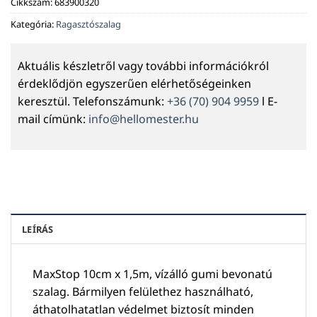
Cikkszám:
683900320
Kategória:
Ragasztószalag
Aktuális készletről vagy további információkról
érdeklődjön egyszerűen elérhetőségeinken
keresztül. Telefonszámunk:
+36 (70) 904 9959
l E-
mail címünk:
info@hellomester.hu
LEÍRÁS
MaxStop 10cm x 1,5m, vízálló gumi bevonatú
szalag. Bármilyen felülethez használható,
áthatolhatatlan védelmet biztosít minden