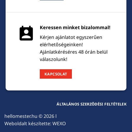
Keressen minket bizalommal!
Kérjen ajánlatot egyszerűen
elérhetőségeinken!
Ajánlatkéréséres 48 órán belül
válaszolunk!
KAPCSOLAT
ÁLTALÁNOS SZERZŐDÉSI FELTÉTELEK
hellomester.hu
© 2026 l
Weboldalt készítette:
WEXO