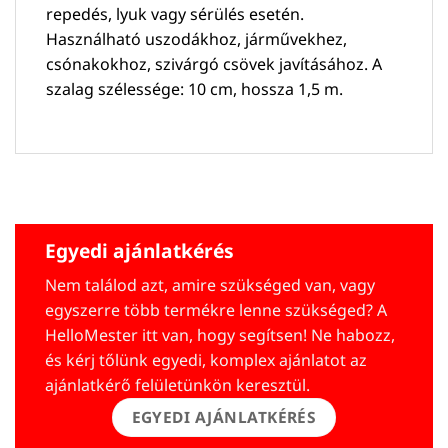
repedés, lyuk vagy sérülés esetén.
Használható uszodákhoz, járművekhez,
csónakokhoz, szivárgó csövek javításához. A
szalag szélessége: 10 cm, hossza 1,5 m.
Egyedi ajánlatkérés
Nem találod azt, amire szükséged van, vagy
egyszerre több termékre lenne szükséged? A
HelloMester itt van, hogy segítsen! Ne habozz,
és kérj tőlünk egyedi, komplex ajánlatot az
ajánlatkérő felületünkön keresztül.
EGYEDI AJÁNLATKÉRÉS