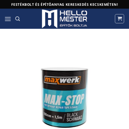
Skip
FESTÉKBOLT ÉS ÉPÍTŐANYAG KERESKEDÉS KECSKEMÉTEN!
to
content