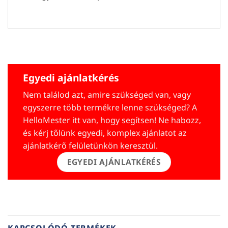
Egyedi ajánlatkérés
Nem találod azt, amire szükséged van, vagy
egyszerre több termékre lenne szükséged? A
HelloMester itt van, hogy segítsen! Ne habozz,
és kérj tőlünk egyedi, komplex ajánlatot az
ajánlatkérő felületünkön keresztül.
EGYEDI AJÁNLATKÉRÉS