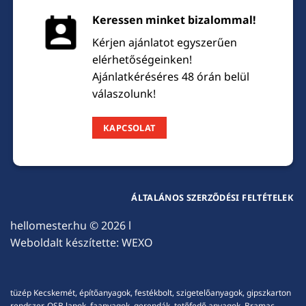
Keressen minket bizalommal!
Kérjen ajánlatot egyszerűen
elérhetőségeinken!
Ajánlatkéréséres 48 órán belül
válaszolunk!
KAPCSOLAT
ÁLTALÁNOS SZERZŐDÉSI FELTÉTELEK
hellomester.hu
© 2026 l
Weboldalt készítette:
WEXO
tüzép Kecskemét, építőanyagok, festékbolt, szigetelőanyagok, gipszkarton
rendszer, OSB lapok, faanyagok, gerendák, tetőfedő anyagok, Bramac