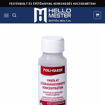
Skip
FESTÉKBOLT ÉS ÉPÍTŐANYAG KERESKEDÉS KECSKEMÉTEN!
to
content