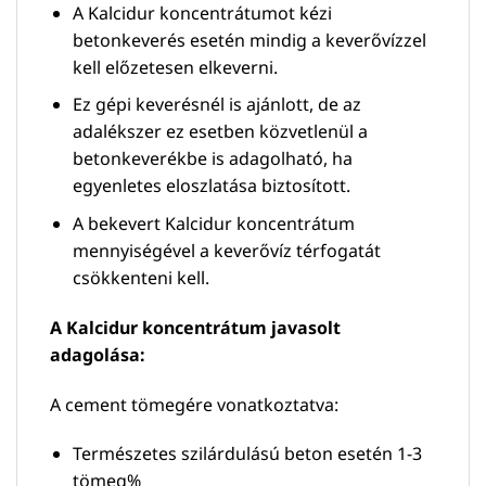
A Kalcidur koncentrátumot kézi
betonkeverés esetén mindig a keverővízzel
kell előzetesen elkeverni.
Ez gépi keverésnél is ajánlott, de az
adalékszer ez esetben közvetlenül a
betonkeverékbe is adagolható, ha
egyenletes eloszlatása biztosított.
A bekevert Kalcidur koncentrátum
mennyiségével a keverővíz térfogatát
csökkenteni kell.
A Kalcidur koncentrátum javasolt
adagolása:
A cement tömegére vonatkoztatva:
Természetes szilárdulású beton esetén 1-3
tömeg%