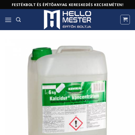
Skip
FESTÉKBOLT ÉS ÉPÍTŐANYAG KERESKEDÉS KECSKEMÉTEN!
to
content