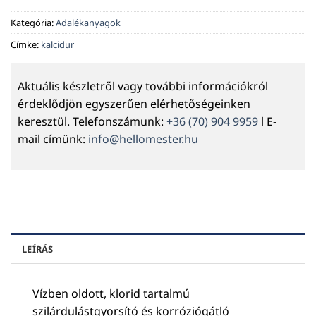
Kategória:
Adalékanyagok
Címke:
kalcidur
Aktuális készletről vagy további információkról
érdeklődjön egyszerűen elérhetőségeinken
keresztül. Telefonszámunk:
+36 (70) 904 9959
l E-
mail címünk:
info@hellomester.hu
LEÍRÁS
Vízben oldott, klorid tartalmú
szilárdulástgyorsító és korróziógátló