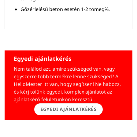
Gőzérlelésű beton esetén 1-2 tömeg%.
Egyedi ajánlatkérés
Nem találod azt, amire szükséged van, vagy
egyszerre több termékre lenne szükséged? A
HelloMester itt van, hogy segítsen! Ne habozz,
és kérj tőlünk egyedi, komplex ajánlatot az
ajánlatkérő felületünkön keresztül.
EGYEDI AJÁNLATKÉRÉS