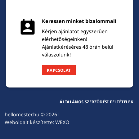
Keressen minket bizalommal!
Kérjen ajánlatot egyszerűen
elérhetőségeinken!
Ajánlatkéréséres 48 órán belül
válaszolunk!
KAPCSOLAT
ÁLTALÁNOS SZERZŐDÉSI FELTÉTELEK
hellomester.hu
© 2026 l
Weboldalt készítette:
WEXO