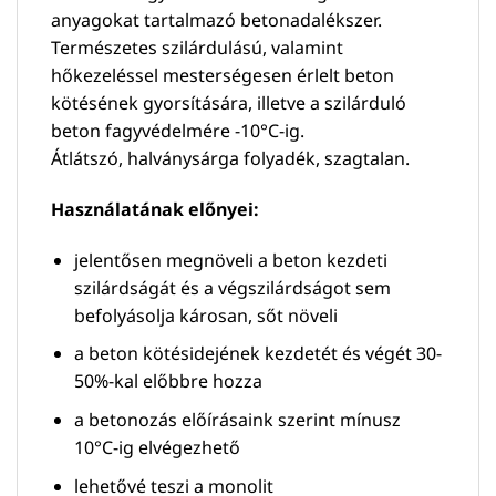
anyagokat tartalmazó betonadalékszer.
Természetes szilárdulású, valamint
hőkezeléssel mesterségesen érlelt beton
kötésének gyorsítására, illetve a szilárduló
beton fagyvédelmére -10°C-ig.
Átlátszó, halványsárga folyadék, szagtalan.
Használatának előnyei:
jelentősen megnöveli a beton kezdeti
szilárdságát és a végszilárdságot sem
befolyásolja károsan, sőt növeli
a beton kötésidejének kezdetét és végét 30-
50%-kal előbbre hozza
a betonozás előírásaink szerint mínusz
10°C-ig elvégezhető
lehetővé teszi a monolit