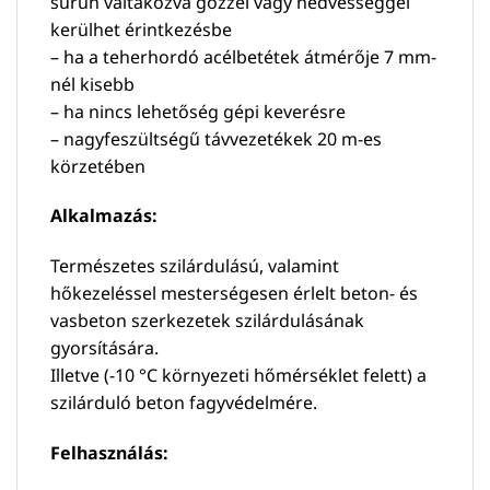
sűrűn váltakozva gőzzel vagy nedvességgel
kerülhet érintkezésbe
– ha a teherhordó acélbetétek átmérője 7 mm-
nél kisebb
– ha nincs lehetőség gépi keverésre
– nagyfeszültségű távvezetékek 20 m-es
körzetében
Alkalmazás:
Természetes szilárdulású, valamint
hőkezeléssel mesterségesen érlelt beton- és
vasbeton szerkezetek szilárdulásának
gyorsítására.
Illetve (-10 °C környezeti hőmérséklet felett) a
szilárduló beton fagyvédelmére.
Felhasználás: