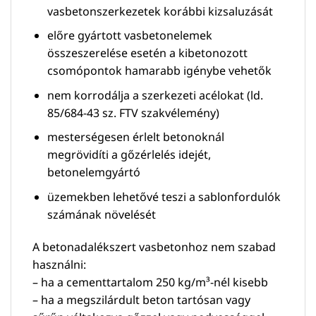
vasbetonszerkezetek korábbi kizsaluzását
előre gyártott vasbetonelemek
összeszerelése esetén a kibetonozott
csomópontok hamarabb igénybe vehetők
nem korrodálja a szerkezeti acélokat (ld.
85/684-43 sz. FTV szakvélemény)
mesterségesen érlelt betonoknál
megrövidíti a gőzérlelés idejét,
betonelemgyártó
üzemekben lehetővé teszi a sablonfordulók
számának növelését
A betonadalékszert vasbetonhoz nem szabad
használni:
– ha a cementtartalom 250 kg/m³-nél kisebb
– ha a megszilárdult beton tartósan vagy