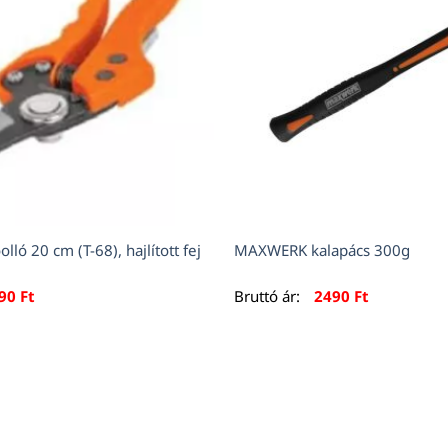
lló 20 cm (T-68), hajlított fej
MAXWERK kalapács 300g
990
Ft
Bruttó ár:
2490
Ft