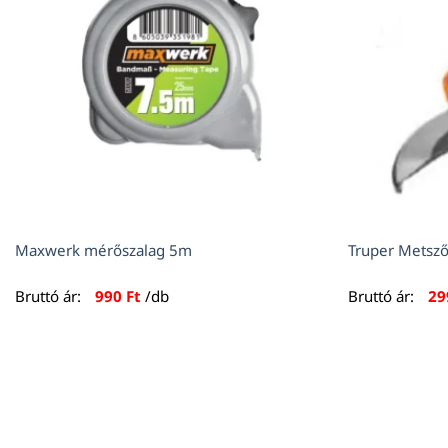
Maxwerk mérőszalag 5m
Truper Metszőo
Bruttó ár:
990
Ft
/db
Bruttó ár:
2