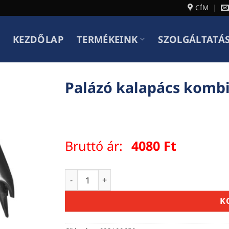
CÍM
KEZDŐLAP
TERMÉKEINK
SZOLGÁLTATÁ
Palázó kalapács kombi
Bruttó ár:
4080
Ft
Palázó kalapács kombinált üvegszálas ny
K