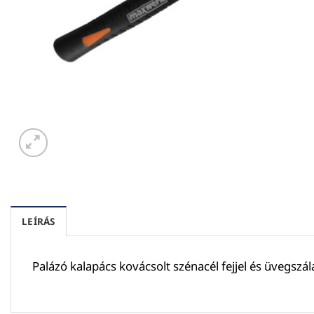
LEÍRÁS
Palázó kalapács kovácsolt szénacél fejjel és üvegszá