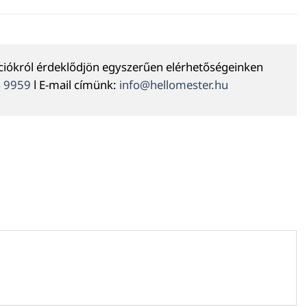
ációkról érdeklődjön egyszerűen elérhetőségeinken
4 9959
l E-mail címünk:
info@hellomester.hu