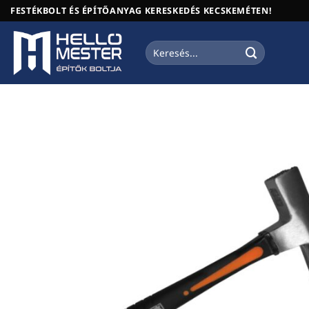
Skip
FESTÉKBOLT ÉS ÉPÍTŐANYAG KERESKEDÉS KECSKEMÉTEN!
to
content
Keresés
a
következőre: