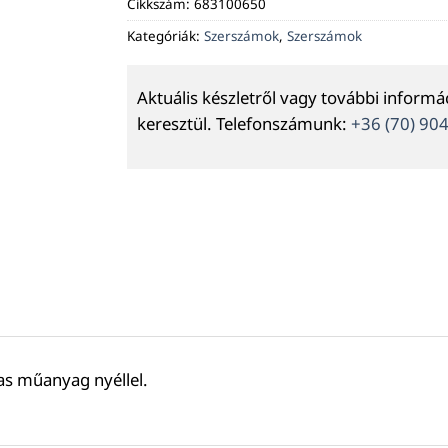
Cikkszám:
683100650
Kategóriák:
Szerszámok
,
Szerszámok
Aktuális készletről vagy további inform
keresztül. Telefonszámunk:
+36 (70) 90
las műanyag nyéllel.