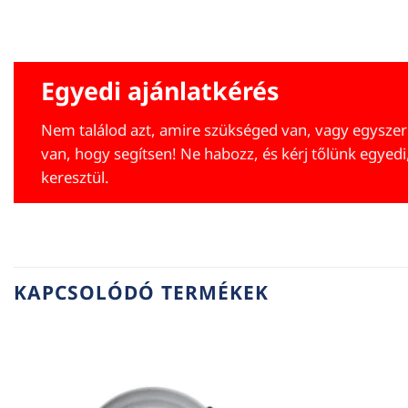
Egyedi ajánlatkérés
Nem találod azt, amire szükséged van, vagy egyszer
van, hogy segítsen! Ne habozz, és kérj tőlünk egyedi
keresztül.
KAPCSOLÓDÓ TERMÉKEK