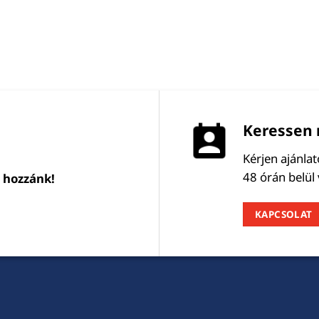
Keressen 
Kérjen ajánla
48 órán belül
l hozzánk!
KAPCSOLAT