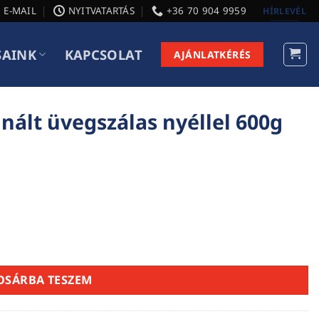
E-MAIL
NYITVATARTÁS
+36 70 904 9959
HÍRLEVÉL
SAINK
KAPCSOLAT
AJÁNLATKÉRÉS
nált üvegszálas nyéllel 600g
éllel 600g mennyiség
OSÁRBA TESZEM