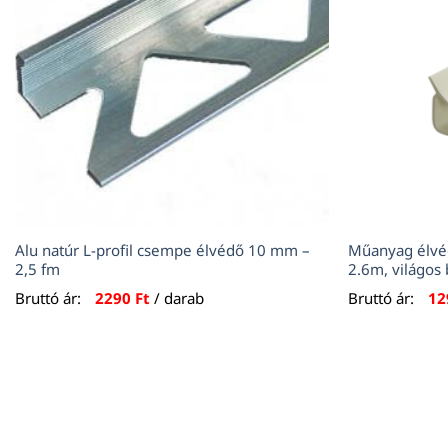
Alu natúr L-profil csempe élvédő 10 mm –
Műanyag élvé
2,5 fm
2.6m, világos
Bruttó ár:
2290
Ft
/ darab
Bruttó ár:
1