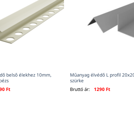
dő belső élekhez 10mm,
Műanyag élvédő L profil 20x
 bézs
szürke
290
Ft
Bruttó ár:
1290
Ft