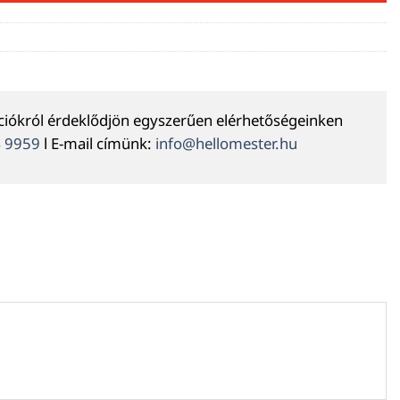
ációkról érdeklődjön egyszerűen elérhetőségeinken
4 9959
l E-mail címünk:
info@hellomester.hu