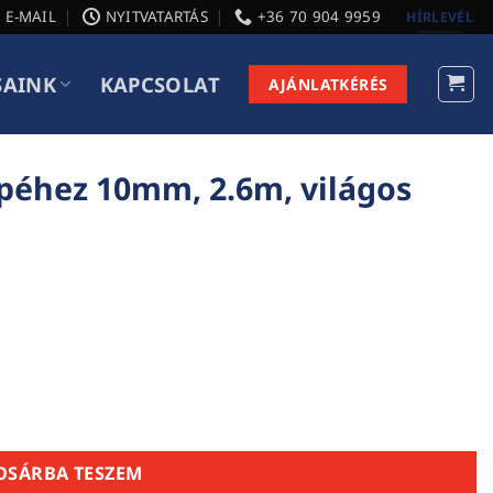
E-MAIL
NYITVATARTÁS
+36 70 904 9959
HÍRLEVÉL
SAINK
KAPCSOLAT
AJÁNLATKÉRÉS
éhez 10mm, 2.6m, világos
világos bézs mennyiség
OSÁRBA TESZEM