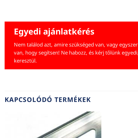
Egyedi ajánlatkérés
Nem találod azt, amire szükséged van, vagy egyszer
van, hogy segítsen! Ne habozz, és kérj tőlünk egyedi
keresztül.
KAPCSOLÓDÓ TERMÉKEK