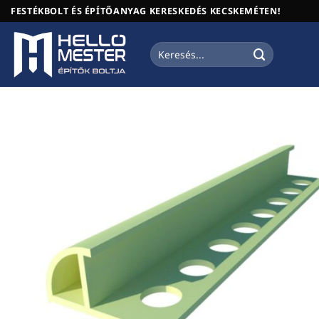
Skip
FESTÉKBOLT ÉS ÉPÍTŐANYAG KERESKEDÉS KECSKEMÉTEN!
to
content
Keresés
a
következőre: