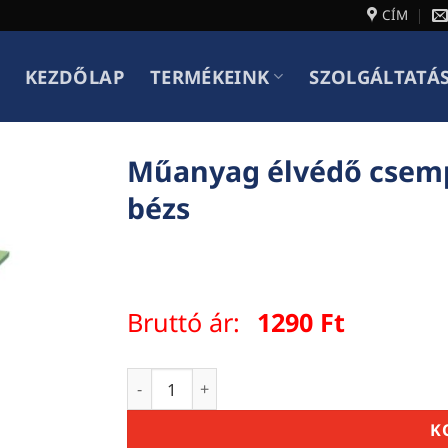
CÍM
KEZDŐLAP
TERMÉKEINK
SZOLGÁLTATÁ
Műanyag élvédő csemp
bézs
Bruttó ár:
1290
Ft
Műanyag élvédő csempéhez 10mm, 2.6m, 
K