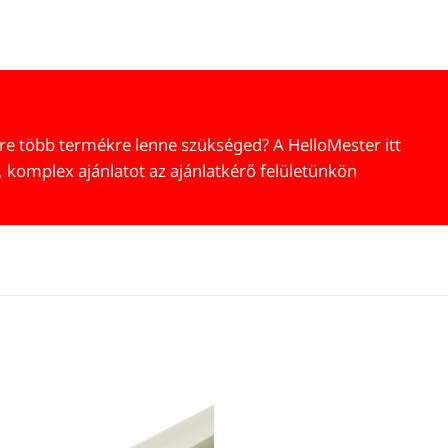
re több termékre lenne szükséged? A HelloMester itt
, komplex ajánlatot az ajánlatkérő felületünkön