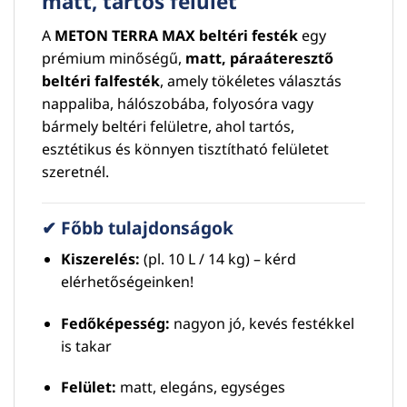
matt, tartós felület
A
METON TERRA MAX beltéri festék
egy
prémium minőségű,
matt, páraáteresztő
beltéri falfesték
, amely tökéletes választás
nappaliba, hálószobába, folyosóra vagy
bármely beltéri felületre, ahol tartós,
esztétikus és könnyen tisztítható felületet
szeretnél.
✔ Főbb tulajdonságok
Kiszerelés:
(pl. 10 L / 14 kg) – kérd
elérhetőségeinken!
Fedőképesség:
nagyon jó, kevés festékkel
is takar
Felület:
matt, elegáns, egységes