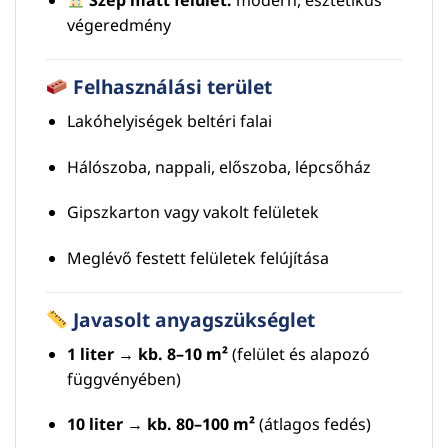
Szép matt felület:
modern, esztétikus
végeredmény
Felhasználási terület
Lakóhelyiségek beltéri falai
Hálószoba, nappali, előszoba, lépcsőház
Gipszkarton vagy vakolt felületek
Meglévő festett felületek felújítása
Javasolt anyagszükséglet
1 liter → kb. 8–10 m²
(felület és alapozó
függvényében)
10 liter → kb. 80–100 m²
(átlagos fedés)