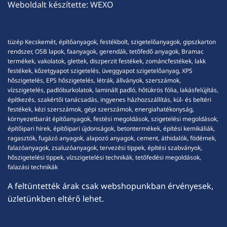
Weboldalt készítette:
WEXO
tüzép Kecskemét, építőanyagok, festékbolt, szigetelőanyagok, gipszkarton
rendszer, OSB lapok, faanyagok, gerendák, tetőfedő anyagok, Bramac
termékek, vakolatok, glettek, diszperzit festékek, zománcfestékek, lakk
festékek, kőzetgyapot szigetelés, üveggyapot szigetelőanyag, XPS
hőszigetelés, EPS hőszigetelés, létrák, állványok, szerszámok,
vízszigetelés, padlóburkolatok, laminált padló, hőtükrös fólia, lakásfelújítás,
építkezés, szakértői tanácsadás, ingyenes házhozszállítás, kül- és beltéri
festékek, kézi szerszámok, gépi szerszámok, energiahatékonyság,
környezetbarát építőanyagok, festési megoldások, szigetelési megoldások,
építőipari hírek, építőipari újdonságok, betontermékek, építési kemikáliák,
ragasztók, fugázó anyagok, alapozó anyagok, cement, áthidalók, födémek,
falazóanyagok, zsaluzóanyagok, tervezési tippek, építési szabványok,
hőszigetelési tippek, vízszigetelési technikák, tetőfedési megoldások,
falazási technikák
A feltüntették árak csak webshopunkban érvényesek,
üzletünkben eltérő lehet.