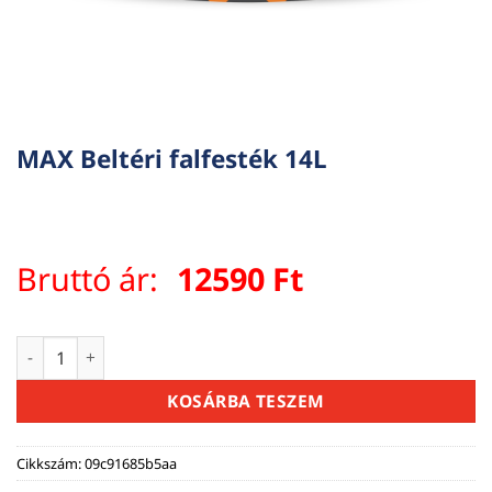
MAX Beltéri falfesték 14L
Bruttó ár:
12590
Ft
MAX Beltéri falfesték 14L mennyiség
KOSÁRBA TESZEM
Cikkszám:
09c91685b5aa