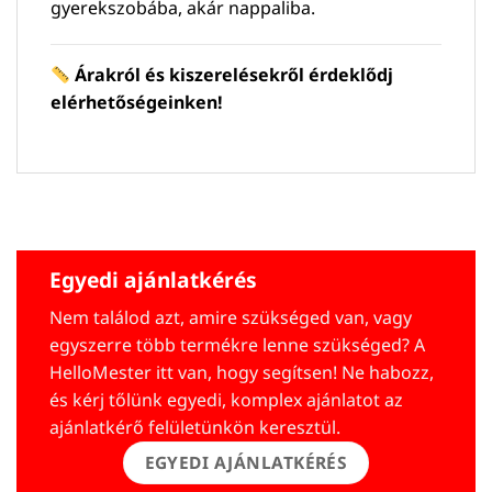
gyerekszobába, akár nappaliba.
Árakról és kiszerelésekről érdeklődj
elérhetőségeinken!
Egyedi ajánlatkérés
Nem találod azt, amire szükséged van, vagy
egyszerre több termékre lenne szükséged? A
HelloMester itt van, hogy segítsen! Ne habozz,
és kérj tőlünk egyedi, komplex ajánlatot az
ajánlatkérő felületünkön keresztül.
EGYEDI AJÁNLATKÉRÉS