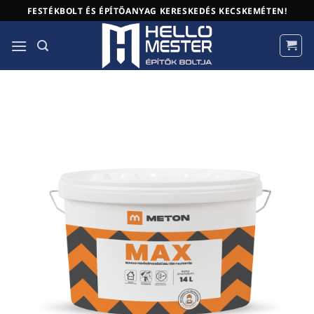
Skip
FESTÉKBOLT ÉS ÉPÍTŐANYAG KERESKEDÉS KECSKEMÉTEN!
to
content