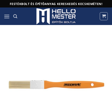
Skip
FESTÉKBOLT ÉS ÉPÍTŐANYAG KERESKEDÉS KECSKEMÉTEN!
to
content