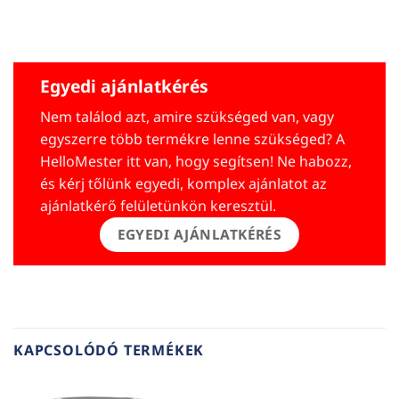
Egyedi ajánlatkérés
Nem találod azt, amire szükséged van, vagy
egyszerre több termékre lenne szükséged? A
HelloMester itt van, hogy segítsen! Ne habozz,
és kérj tőlünk egyedi, komplex ajánlatot az
ajánlatkérő felületünkön keresztül.
EGYEDI AJÁNLATKÉRÉS
KAPCSOLÓDÓ TERMÉKEK