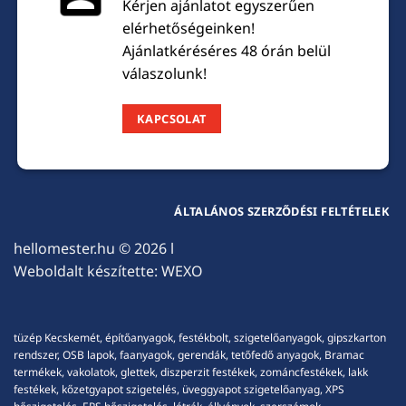
Kérjen ajánlatot egyszerűen
elérhetőségeinken!
Ajánlatkéréséres 48 órán belül
válaszolunk!
KAPCSOLAT
ÁLTALÁNOS SZERZŐDÉSI FELTÉTELEK
hellomester.hu
© 2026 l
Weboldalt készítette:
WEXO
tüzép Kecskemét, építőanyagok, festékbolt, szigetelőanyagok, gipszkarton
rendszer, OSB lapok, faanyagok, gerendák, tetőfedő anyagok, Bramac
termékek, vakolatok, glettek, diszperzit festékek, zománcfestékek, lakk
festékek, kőzetgyapot szigetelés, üveggyapot szigetelőanyag, XPS