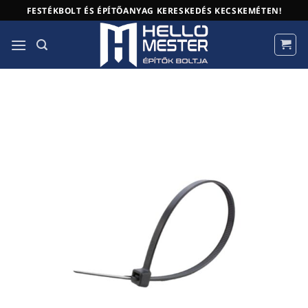
Skip
FESTÉKBOLT ÉS ÉPÍTŐANYAG KERESKEDÉS KECSKEMÉTEN!
to
content