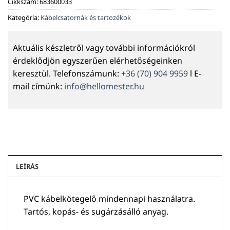
Cikkszám:
683600033
Kategória:
Kábelcsatornák és tartozékok
Aktuális készletről vagy további információkról
érdeklődjön egyszerűen elérhetőségeinken
keresztül. Telefonszámunk:
+36 (70) 904 9959
l E-
mail címünk:
info@hellomester.hu
LEÍRÁS
PVC kábelkötegelő mindennapi használatra.
Tartós, kopás- és sugárzásálló anyag.