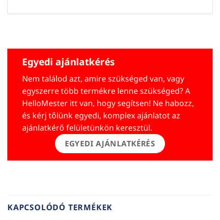
Egyedi ajánlatkérés
Nem találod azt, amire szükséged van, vagy
egyszerre több termékre lenne szükséged? A
HelloMester itt van, hogy segítsen! Ne habozz,
és kérj tőlünk egyedi, komplex ajánlatot az
ajánlatkérő felületünkön keresztül.
EGYEDI AJÁNLATKÉRÉS
KAPCSOLÓDÓ TERMÉKEK