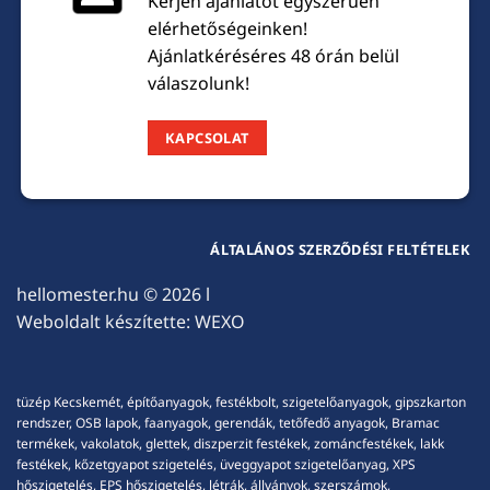
Kérjen ajánlatot egyszerűen
elérhetőségeinken!
Ajánlatkéréséres 48 órán belül
válaszolunk!
KAPCSOLAT
ÁLTALÁNOS SZERZŐDÉSI FELTÉTELEK
hellomester.hu
© 2026 l
Weboldalt készítette:
WEXO
tüzép Kecskemét, építőanyagok, festékbolt, szigetelőanyagok, gipszkarton
rendszer, OSB lapok, faanyagok, gerendák, tetőfedő anyagok, Bramac
termékek, vakolatok, glettek, diszperzit festékek, zománcfestékek, lakk
festékek, kőzetgyapot szigetelés, üveggyapot szigetelőanyag, XPS
hőszigetelés, EPS hőszigetelés, létrák, állványok, szerszámok,