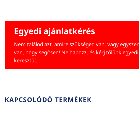
Egyedi ajánlatkérés
Nem találod azt, amire szükséged van, vagy egyszer
van, hogy segítsen! Ne habozz, és kérj tőlünk egyedi
keresztül.
KAPCSOLÓDÓ TERMÉKEK