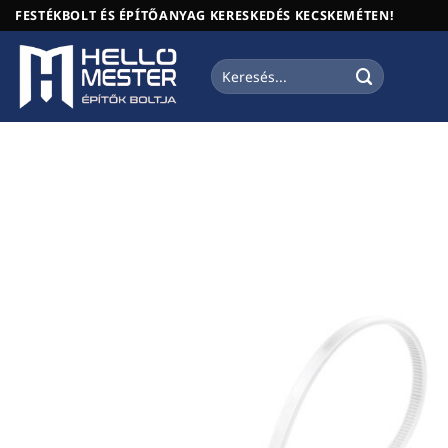
Skip
FESTÉKBOLT ÉS ÉPÍTŐANYAG KERESKEDÉS KECSKEMÉTEN!
to
content
Keresés
a
következőre: