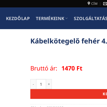
CÍM
KEZDŐLAP
TERMÉKEINK
SZOLGÁLTATÁ
Kábelkötegelő fehér 
Bruttó ár:
1470
Ft
Kábelkötegelő fehér 4.8mm x 300mm men
K