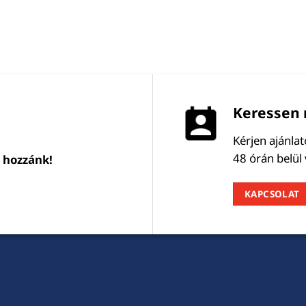
Keressen 
Kérjen ajánla
48 órán belül
l hozzánk!
KAPCSOLAT