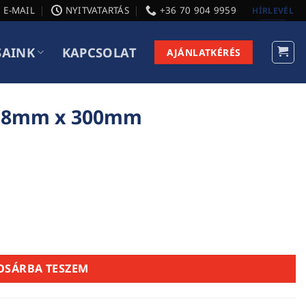
E-MAIL
NYITVATARTÁS
+36 70 904 9959
HÍRLEVÉL
SAINK
KAPCSOLAT
AJÁNLATKÉRÉS
4.8mm x 300mm
nyiség
OSÁRBA TESZEM