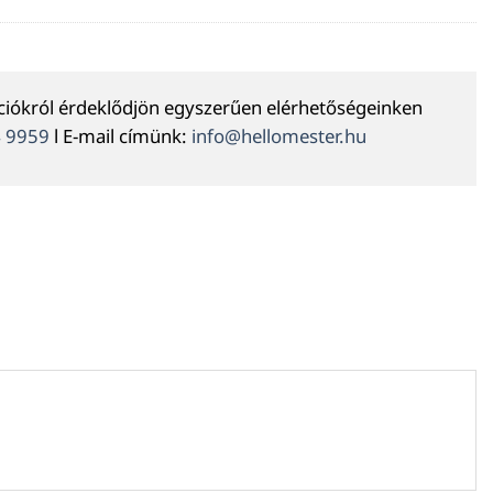
ációkról érdeklődjön egyszerűen elérhetőségeinken
4 9959
l E-mail címünk:
info@hellomester.hu