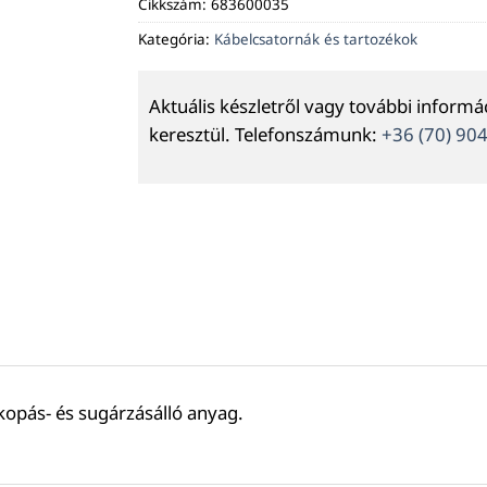
Cikkszám:
683600035
Kategória:
Kábelcsatornák és tartozékok
Aktuális készletről vagy további inform
keresztül. Telefonszámunk:
+36 (70) 90
kopás- és sugárzásálló anyag.