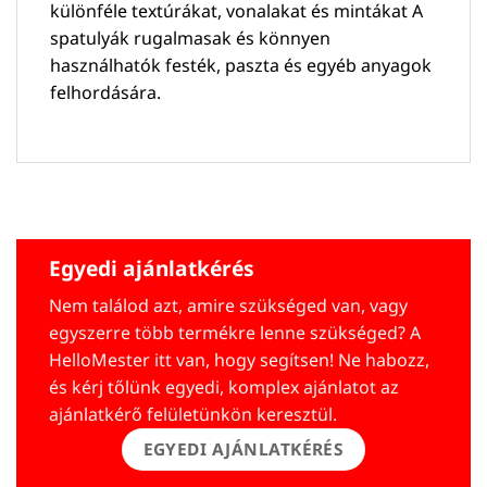
különféle textúrákat, vonalakat és mintákat A
spatulyák rugalmasak és könnyen
használhatók festék, paszta és egyéb anyagok
felhordására.
Egyedi ajánlatkérés
Nem találod azt, amire szükséged van, vagy
egyszerre több termékre lenne szükséged? A
HelloMester itt van, hogy segítsen! Ne habozz,
és kérj tőlünk egyedi, komplex ajánlatot az
ajánlatkérő felületünkön keresztül.
EGYEDI AJÁNLATKÉRÉS