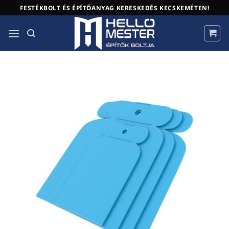
Skip
FESTÉKBOLT ÉS ÉPÍTŐANYAG KERESKEDÉS KECSKEMÉTEN!
to
content