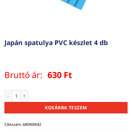
Japán spatulya PVC készlet 4 db
Bruttó ár:
630
Ft
Japán spatulya PVC készlet 4 db mennyiség
KOSÁRBA TESZEM
Cikkszám:
680900042