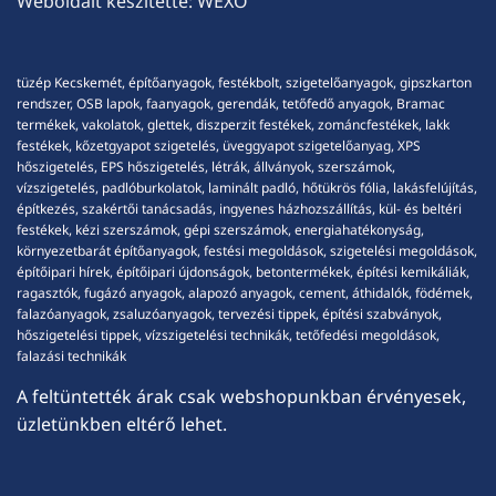
Weboldalt készítette:
WEXO
tüzép Kecskemét, építőanyagok, festékbolt, szigetelőanyagok, gipszkarton
rendszer, OSB lapok, faanyagok, gerendák, tetőfedő anyagok, Bramac
termékek, vakolatok, glettek, diszperzit festékek, zománcfestékek, lakk
festékek, kőzetgyapot szigetelés, üveggyapot szigetelőanyag, XPS
hőszigetelés, EPS hőszigetelés, létrák, állványok, szerszámok,
vízszigetelés, padlóburkolatok, laminált padló, hőtükrös fólia, lakásfelújítás,
építkezés, szakértői tanácsadás, ingyenes házhozszállítás, kül- és beltéri
festékek, kézi szerszámok, gépi szerszámok, energiahatékonyság,
környezetbarát építőanyagok, festési megoldások, szigetelési megoldások,
építőipari hírek, építőipari újdonságok, betontermékek, építési kemikáliák,
ragasztók, fugázó anyagok, alapozó anyagok, cement, áthidalók, födémek,
falazóanyagok, zsaluzóanyagok, tervezési tippek, építési szabványok,
hőszigetelési tippek, vízszigetelési technikák, tetőfedési megoldások,
falazási technikák
A feltüntették árak csak webshopunkban érvényesek,
üzletünkben eltérő lehet.