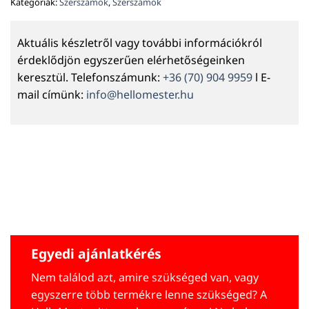
Kategóriák:
Szerszámok
,
Szerszámok
Aktuális készletről vagy további információkról
érdeklődjön egyszerűen elérhetőségeinken
keresztül. Telefonszámunk:
+36 (70) 904 9959
l E-
mail címünk:
info@hellomester.hu
Egyedi ajánlatkérés
Nem találod azt, amire szükséged van, vagy
egyszerre több termékre lenne szükséged? A