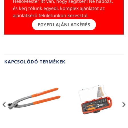
HelloMester itt van, hogy segítsen! Ne habozz,
és kérj tőlünk egyedi, komplex ajánlatot az
ajánlatkérő felületünkön keresztül.
EGYEDI AJÁNLATKÉRÉS
KAPCSOLÓDÓ TERMÉKEK