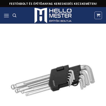
Skip
FESTÉKBOLT ÉS ÉPÍTŐANYAG KERESKEDÉS KECSKEMÉTEN!
to
content