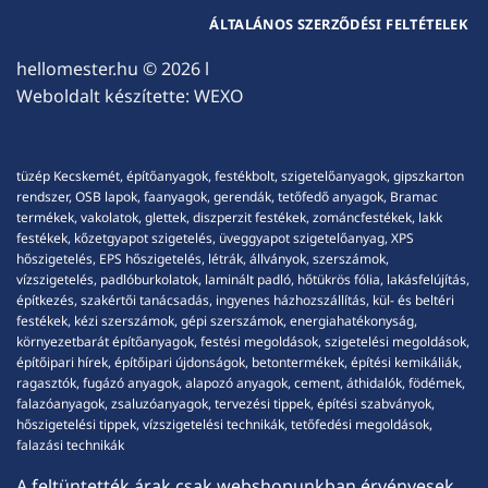
ÁLTALÁNOS SZERZŐDÉSI FELTÉTELEK
hellomester.hu
© 2026 l
Weboldalt készítette:
WEXO
tüzép Kecskemét, építőanyagok, festékbolt, szigetelőanyagok, gipszkarton
rendszer, OSB lapok, faanyagok, gerendák, tetőfedő anyagok, Bramac
termékek, vakolatok, glettek, diszperzit festékek, zománcfestékek, lakk
festékek, kőzetgyapot szigetelés, üveggyapot szigetelőanyag, XPS
hőszigetelés, EPS hőszigetelés, létrák, állványok, szerszámok,
vízszigetelés, padlóburkolatok, laminált padló, hőtükrös fólia, lakásfelújítás,
építkezés, szakértői tanácsadás, ingyenes házhozszállítás, kül- és beltéri
festékek, kézi szerszámok, gépi szerszámok, energiahatékonyság,
környezetbarát építőanyagok, festési megoldások, szigetelési megoldások,
építőipari hírek, építőipari újdonságok, betontermékek, építési kemikáliák,
ragasztók, fugázó anyagok, alapozó anyagok, cement, áthidalók, födémek,
falazóanyagok, zsaluzóanyagok, tervezési tippek, építési szabványok,
hőszigetelési tippek, vízszigetelési technikák, tetőfedési megoldások,
falazási technikák
A feltüntették árak csak webshopunkban érvényesek,