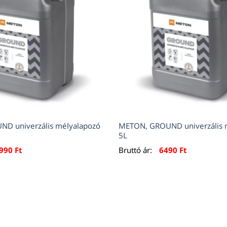
D univerzális mélyalapozó
METON, GROUND univerzális 
5L
990
Ft
Bruttó ár:
6490
Ft