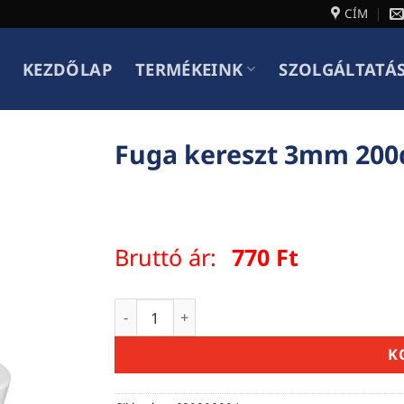
CÍM
KEZDŐLAP
TERMÉKEINK
SZOLGÁLTATÁ
Fuga kereszt 3mm 20
Bruttó ár:
770
Ft
Fuga kereszt 3mm 200db/csomag mennyi
K