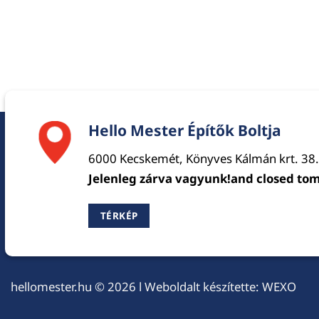
Hello Mester Építők Boltja
6000 Kecskemét, Könyves Kálmán krt. 38.
Jelenleg zárva vagyunk!and closed to
TÉRKÉP
hellomester.hu
© 2026 l Weboldalt készítette:
WEXO