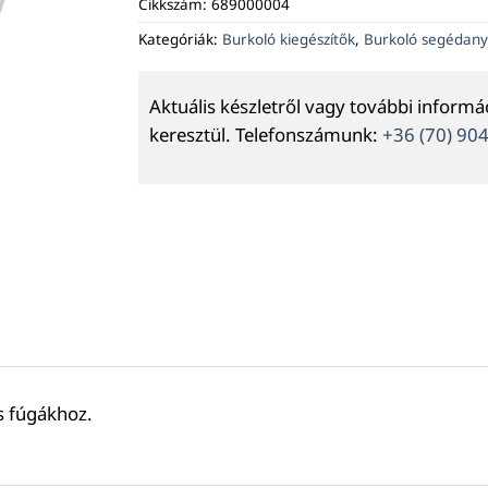
Cikkszám:
689000004
Kategóriák:
Burkoló kiegészítők
,
Burkoló segédan
Aktuális készletről vagy további inform
keresztül. Telefonszámunk:
+36 (70) 90
s fúgákhoz.