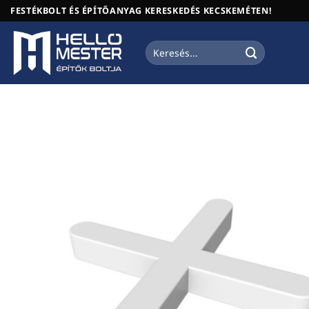
Skip
FESTÉKBOLT ÉS ÉPÍTŐANYAG KERESKEDÉS KECSKEMÉTEN!
to
content
Keresés
a
következőre: