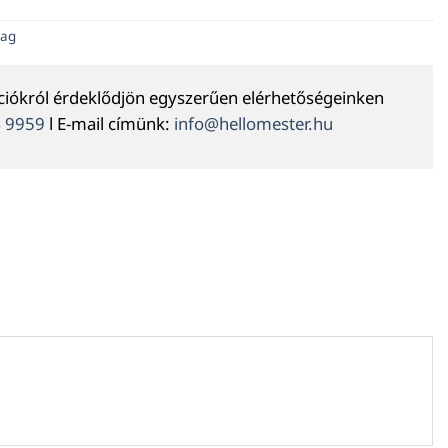
yag
ációkról érdeklődjön egyszerűen elérhetőségeinken
4 9959
l E-mail címünk:
info@hellomester.hu