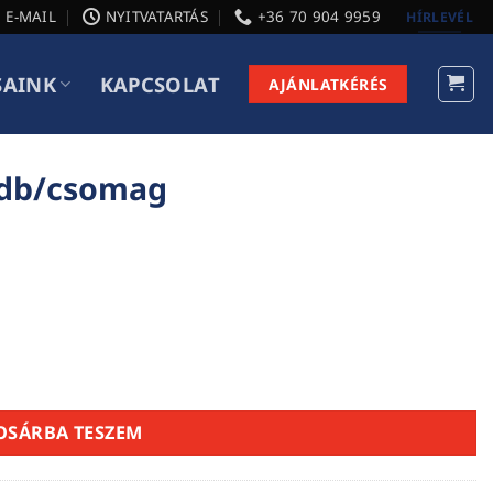
E-MAIL
NYITVATARTÁS
+36 70 904 9959
HÍRLEVÉL
SAINK
KAPCSOLAT
AJÁNLATKÉRÉS
0db/csomag
ség
OSÁRBA TESZEM