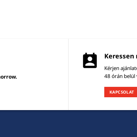
Keressen 
Kérjen ajánla
48 órán belül
morrow.
KAPCSOLAT