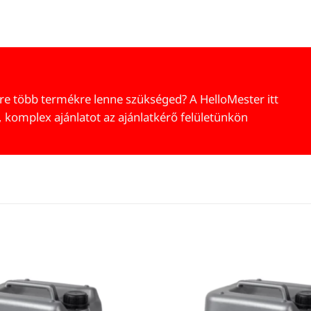
re több termékre lenne szükséged? A HelloMester itt
, komplex ajánlatot az ajánlatkérő felületünkön