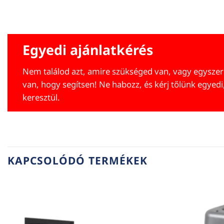
Egyedi ajánlatkérés
Nem találod azt, amire szükséged van, vagy egyszer
van, hogy segítsen! Ne habozz, és kérj tőlünk egyedi
keresztül.
KAPCSOLÓDÓ TERMÉKEK