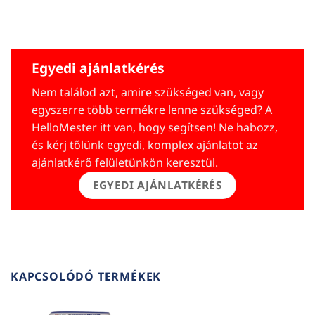
Egyedi ajánlatkérés
Nem találod azt, amire szükséged van, vagy
egyszerre több termékre lenne szükséged? A
HelloMester itt van, hogy segítsen! Ne habozz,
és kérj tőlünk egyedi, komplex ajánlatot az
ajánlatkérő felületünkön keresztül.
EGYEDI AJÁNLATKÉRÉS
KAPCSOLÓDÓ TERMÉKEK