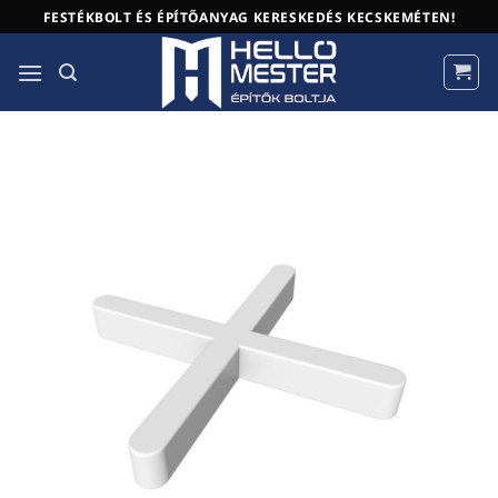
Skip
FESTÉKBOLT ÉS ÉPÍTŐANYAG KERESKEDÉS KECSKEMÉTEN!
to
content