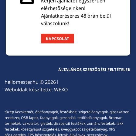
Kérjen ajánlatot egyszerűen
elérhetőségeinken!
Ajánlatkéréséres 48 órán belül
válaszolunk!
KAPCSOLAT
ÁLTALÁNOS SZERZŐDÉSI FELTÉTELEK
hellomester.hu
© 2026 l
Weboldalt készítette:
WEXO
tüzép Kecskemét, építőanyagok, festékbolt, szigetelőanyagok, gipszkarton
rendszer, OSB lapok, faanyagok, gerendák, tetőfedő anyagok, Bramac
termékek, vakolatok, glettek, diszperzit festékek, zománcfestékek, lakk
festékek, kőzetgyapot szigetelés, üveggyapot szigetelőanyag, XPS
hőszigetelés, EPS hőszigetelés, létrák, állványok, szerszámok,