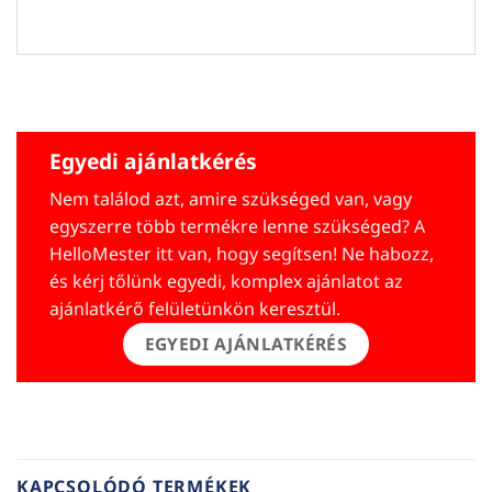
Egyedi ajánlatkérés
Nem találod azt, amire szükséged van, vagy
egyszerre több termékre lenne szükséged? A
HelloMester itt van, hogy segítsen! Ne habozz,
és kérj tőlünk egyedi, komplex ajánlatot az
ajánlatkérő felületünkön keresztül.
EGYEDI AJÁNLATKÉRÉS
KAPCSOLÓDÓ TERMÉKEK