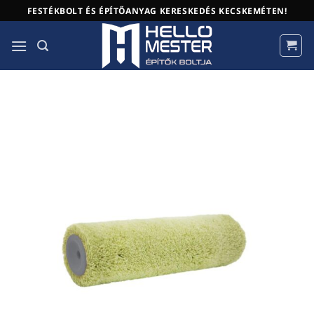
Skip
FESTÉKBOLT ÉS ÉPÍTŐANYAG KERESKEDÉS KECSKEMÉTEN!
to
content