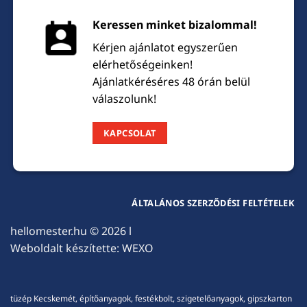
Keressen minket bizalommal!
Kérjen ajánlatot egyszerűen
elérhetőségeinken!
Ajánlatkéréséres 48 órán belül
válaszolunk!
KAPCSOLAT
ÁLTALÁNOS SZERZŐDÉSI FELTÉTELEK
hellomester.hu
© 2026 l
Weboldalt készítette:
WEXO
tüzép Kecskemét, építőanyagok, festékbolt, szigetelőanyagok, gipszkarton