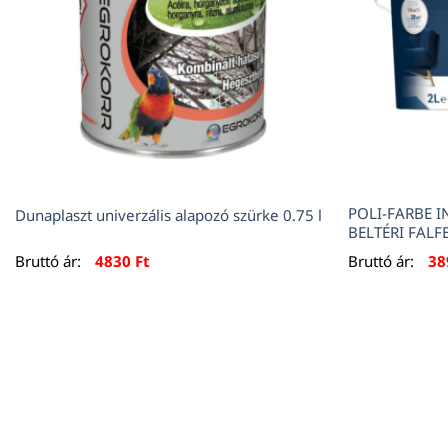
POLI-FARBE 
Dunaplaszt univerzális alapozó szürke 0.75 l
BELTÉRI FALF
Bruttó ár:
4830
Ft
Bruttó ár:
3