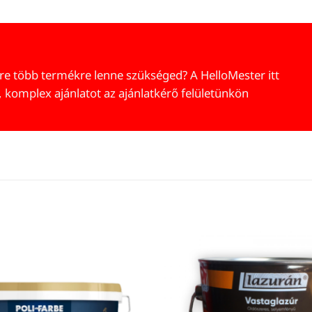
re több termékre lenne szükséged? A HelloMester itt
, komplex ajánlatot az ajánlatkérő felületünkön