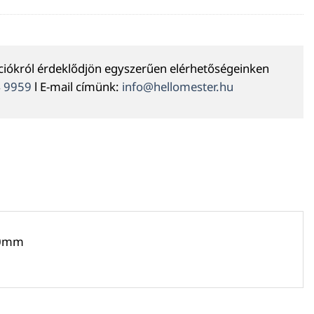
ációkról érdeklődjön egyszerűen elérhetőségeinken
4 9959
l E-mail címünk:
info@hellomester.hu
100mm