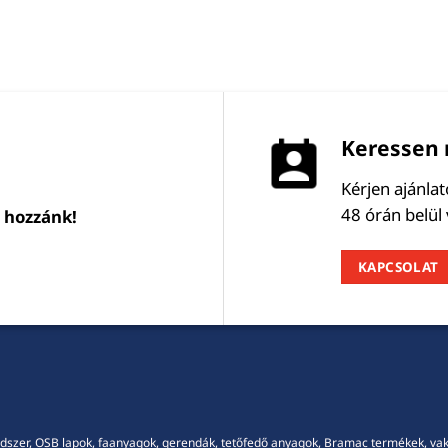
Keressen 
Kérjen ajánla
48 órán belül
l hozzánk!
KAPCSOLAT
dszer, OSB lapok, faanyagok, gerendák, tetőfedő anyagok, Bramac termékek, vakola