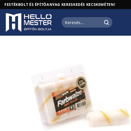
Skip
FESTÉKBOLT ÉS ÉPÍTŐANYAG KERESKEDÉS KECSKEMÉTEN!
to
content
Keresés
a
következőre: