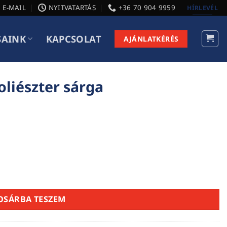
E-MAIL
NYITVATARTÁS
+36 70 904 9959
HÍRLEVÉL
SAINK
KAPCSOLAT
AJÁNLATKÉRÉS
liészter sárga
nnyiség
OSÁRBA TESZEM