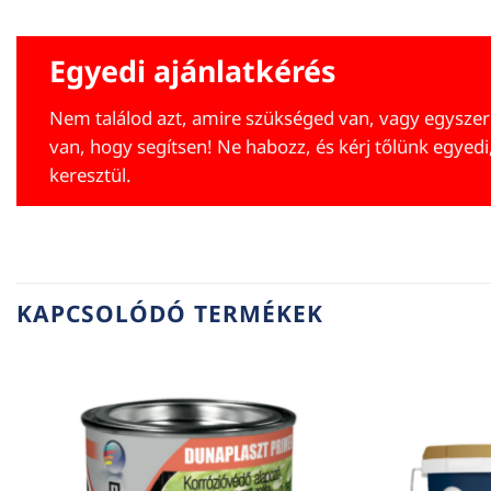
Egyedi ajánlatkérés
Nem találod azt, amire szükséged van, vagy egyszer
van, hogy segítsen! Ne habozz, és kérj tőlünk egyedi
keresztül.
KAPCSOLÓDÓ TERMÉKEK