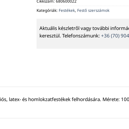
Cikkszám:
680600022
Kategóriák:
Festékek
,
Festő szerszámok
Aktuális készletről vagy további inform
keresztül. Telefonszámunk:
+36 (70) 90
erziós, latex- és homlokzatfestékek felhordására. Mérete: 