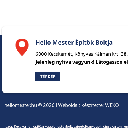
Hello Mester Építők Boltja
6000 Kecskemét, Könyves Kálmán krt. 38.
Jelenleg nyitva vagyunk! Látogasson e
TÉRKÉP
hellomester.hu
© 2026 l Weboldalt készítette:
WEXO
tüzép Kecskemét, építőanyagok, festékbolt, szigetelőanyagok, gipszkarton ren