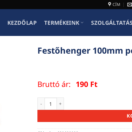
CÍM
KEZDŐLAP
TERMÉKEINK
SZOLGÁLTATÁ
Festőhenger 100mm po
Bruttó ár:
190
Ft
Festőhenger 100mm poliészter sárga me
K