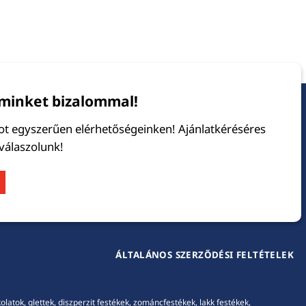
minket bizalommal!
tot egyszerűen elérhetőségeinken! Ajánlatkéréséres
 válaszolunk!
ÁLTALÁNOS SZERZŐDÉSI FELTÉTELEK
tok, glettek, diszperzit festékek, zománcfestékek, lakk festékek,