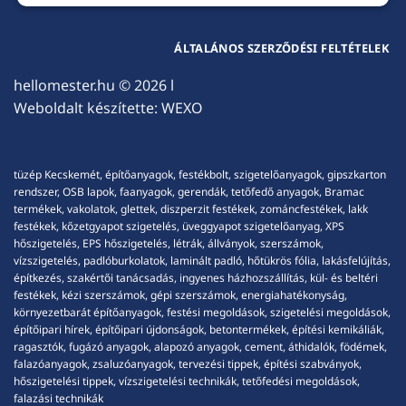
ÁLTALÁNOS SZERZŐDÉSI FELTÉTELEK
hellomester.hu
© 2026 l
Weboldalt készítette:
WEXO
tüzép Kecskemét, építőanyagok, festékbolt, szigetelőanyagok, gipszkarton
rendszer, OSB lapok, faanyagok, gerendák, tetőfedő anyagok, Bramac
termékek, vakolatok, glettek, diszperzit festékek, zománcfestékek, lakk
festékek, kőzetgyapot szigetelés, üveggyapot szigetelőanyag, XPS
hőszigetelés, EPS hőszigetelés, létrák, állványok, szerszámok,
vízszigetelés, padlóburkolatok, laminált padló, hőtükrös fólia, lakásfelújítás,
építkezés, szakértői tanácsadás, ingyenes házhozszállítás, kül- és beltéri
festékek, kézi szerszámok, gépi szerszámok, energiahatékonyság,
környezetbarát építőanyagok, festési megoldások, szigetelési megoldások,
építőipari hírek, építőipari újdonságok, betontermékek, építési kemikáliák,
ragasztók, fugázó anyagok, alapozó anyagok, cement, áthidalók, födémek,
falazóanyagok, zsaluzóanyagok, tervezési tippek, építési szabványok,
hőszigetelési tippek, vízszigetelési technikák, tetőfedési megoldások,
falazási technikák