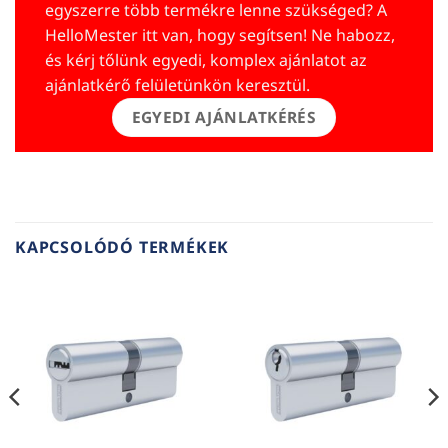
egyszerre több termékre lenne szükséged? A
HelloMester itt van, hogy segítsen! Ne habozz,
és kérj tőlünk egyedi, komplex ajánlatot az
ajánlatkérő felületünkön keresztül.
EGYEDI AJÁNLATKÉRÉS
KAPCSOLÓDÓ TERMÉKEK