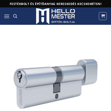
Skip
FESTÉKBOLT ÉS ÉPÍTŐANYAG KERESKEDÉS KECSKEMÉTEN!
to
content