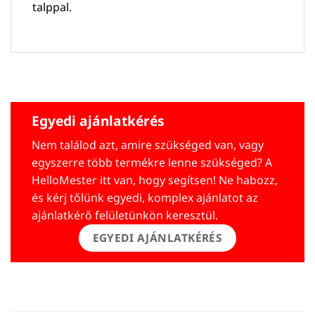
talppal.
Egyedi ajánlatkérés
Nem találod azt, amire szükséged van, vagy
egyszerre több termékre lenne szükséged? A
HelloMester itt van, hogy segítsen! Ne habozz,
és kérj tőlünk egyedi, komplex ajánlatot az
ajánlatkérő felületünkön keresztül.
EGYEDI AJÁNLATKÉRÉS