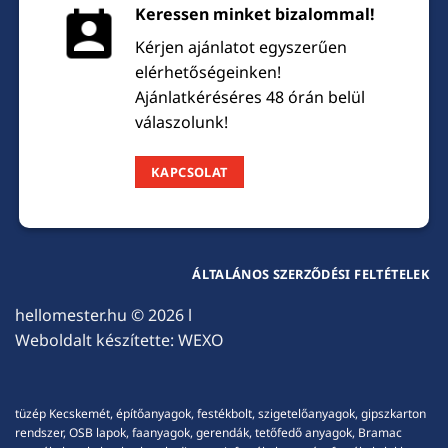
Keressen minket bizalommal!
Kérjen ajánlatot egyszerűen
elérhetőségeinken!
Ajánlatkéréséres 48 órán belül
válaszolunk!
KAPCSOLAT
ÁLTALÁNOS SZERZŐDÉSI FELTÉTELEK
hellomester.hu
© 2026 l
Weboldalt készítette:
WEXO
tüzép Kecskemét, építőanyagok, festékbolt, szigetelőanyagok, gipszkarton
rendszer, OSB lapok, faanyagok, gerendák, tetőfedő anyagok, Bramac