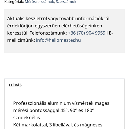
Kategóriák:
Mérőszerszámok
,
Szerszámok
Aktuális készletről vagy további információkról
érdeklődjön egyszerűen elérhetőségeinken
keresztül. Telefonszámunk:
+36 (70) 904 9959
l E-
mail címünk:
info@hellomester.hu
LEÍRÁS
Professzionális aluminium vízmérték magas
mérési pontossággal 45°, 90° és 180°
szögeknél is.
Két markolattal, 3 libellával, és mágneses