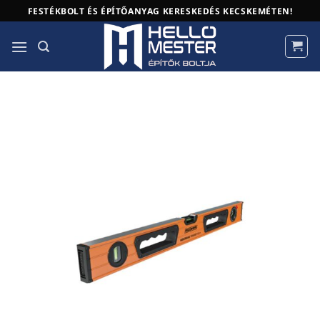
Skip
FESTÉKBOLT ÉS ÉPÍTŐANYAG KERESKEDÉS KECSKEMÉTEN!
to
content