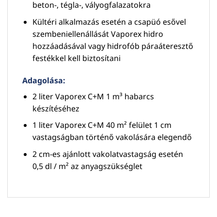
beton-, tégla-, vályogfalazatokra
Kültéri alkalmazás esetén a csapüó esővel
szembeniellenállását Vaporex hidro
hozzáadásával vagy hidrofób páraáteresztő
festékkel kell biztosítani
Adagolása:
2 liter Vaporex C+M 1 m³ habarcs
készítéséhez
1 liter Vaporex C+M 40 m² felület 1 cm
vastagságban történő vakolására elegendő
2 cm-es ajánlott vakolatvastagság esetén
0,5 dl / m² az anyagszükséglet