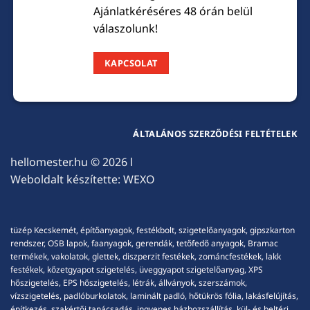
Ajánlatkéréséres 48 órán belül
válaszolunk!
KAPCSOLAT
ÁLTALÁNOS SZERZŐDÉSI FELTÉTELEK
hellomester.hu
© 2026 l
Weboldalt készítette:
WEXO
tüzép Kecskemét, építőanyagok, festékbolt, szigetelőanyagok, gipszkarton
rendszer, OSB lapok, faanyagok, gerendák, tetőfedő anyagok, Bramac
termékek, vakolatok, glettek, diszperzit festékek, zománcfestékek, lakk
festékek, kőzetgyapot szigetelés, üveggyapot szigetelőanyag, XPS
hőszigetelés, EPS hőszigetelés, létrák, állványok, szerszámok,
vízszigetelés, padlóburkolatok, laminált padló, hőtükrös fólia, lakásfelújítás,
építkezés, szakértői tanácsadás, ingyenes házhozszállítás, kül- és beltéri