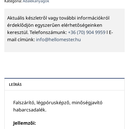
Kategória:
Adalékanyagok
Aktuális készletről vagy további információkról
érdeklődjön egyszerűen elérhetőségeinken
keresztül. Telefonszámunk:
+36 (70) 904 9959
l E-
mail címünk:
info@hellomester.hu
LEÍRÁS
Falszárító, légpórusképző, minőségjavító
habarcsadalék.
Jellemzői: