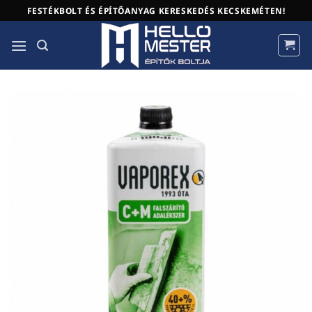
Skip
FESTÉKBOLT ÉS ÉPÍTŐANYAG KERESKEDÉS KECSKEMÉTEN!
to
content