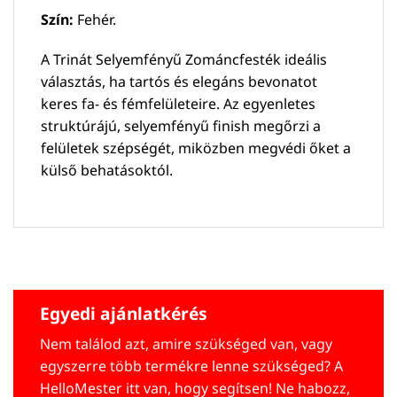
Szín:
Fehér.
A Trinát Selyemfényű Zománcfesték ideális
választás, ha tartós és elegáns bevonatot
keres fa- és fémfelületeire. Az egyenletes
struktúrájú, selyemfényű finish megőrzi a
felületek szépségét, miközben megvédi őket a
külső behatásoktól.
Egyedi ajánlatkérés
Nem találod azt, amire szükséged van, vagy
egyszerre több termékre lenne szükséged? A
HelloMester itt van, hogy segítsen! Ne habozz,