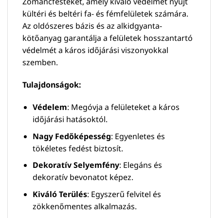
Zománcfestéket, amely kiváló védelmet nyújt
kültéri és beltéri fa- és fémfelületek számára.
Az oldószeres bázis és az alkidgyanta-
kötőanyag garantálja a felületek hosszantartó
védelmét a káros időjárási viszonyokkal
szemben.
Tulajdonságok:
Védelem
: Megóvja a felületeket a káros
időjárási hatásoktól.
Nagy Fedőképesség
: Egyenletes és
tökéletes fedést biztosít.
Dekoratív Selyemfény
: Elegáns és
dekoratív bevonatot képez.
Kiváló Terülés
: Egyszerű felvitel és
zökkenőmentes alkalmazás.