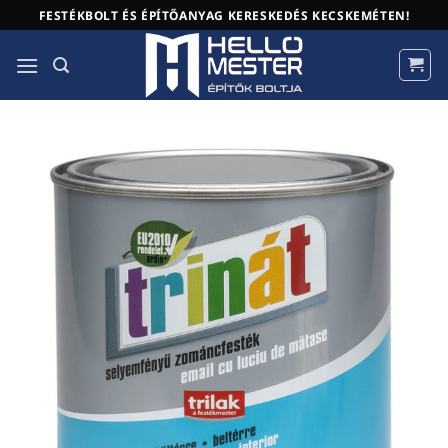
Skip
FESTÉKBOLT ÉS ÉPÍTŐANYAG KERESKEDÉS KECSKEMÉTEN!
to
content