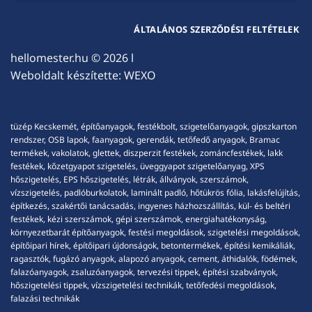
ÁLTALÁNOS SZERZŐDÉSI FELTÉTELEK
hellomester.hu
© 2026 l
Weboldalt készítette:
WEXO
tüzép Kecskemét, építőanyagok, festékbolt, szigetelőanyagok, gipszkarton
rendszer, OSB lapok, faanyagok, gerendák, tetőfedő anyagok, Bramac
termékek, vakolatok, glettek, diszperzit festékek, zománcfestékek, lakk
festékek, kőzetgyapot szigetelés, üveggyapot szigetelőanyag, XPS
hőszigetelés, EPS hőszigetelés, létrák, állványok, szerszámok,
vízszigetelés, padlóburkolatok, laminált padló, hőtükrös fólia, lakásfelújítás,
építkezés, szakértői tanácsadás, ingyenes házhozszállítás, kül- és beltéri
festékek, kézi szerszámok, gépi szerszámok, energiahatékonyság,
környezetbarát építőanyagok, festési megoldások, szigetelési megoldások,
építőipari hírek, építőipari újdonságok, betontermékek, építési kemikáliák,
ragasztók, fugázó anyagok, alapozó anyagok, cement, áthidalók, födémek,
falazóanyagok, zsaluzóanyagok, tervezési tippek, építési szabványok,
hőszigetelési tippek, vízszigetelési technikák, tetőfedési megoldások,
falazási technikák