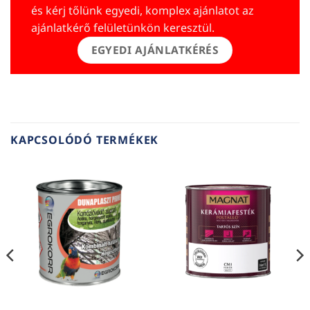
és kérj tőlünk egyedi, komplex ajánlatot az
ajánlatkérő felületünkön keresztül.
EGYEDI AJÁNLATKÉRÉS
KAPCSOLÓDÓ TERMÉKEK