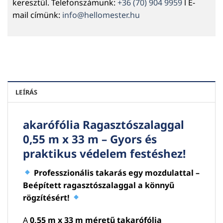
keresztül. Telefonszámunk:
+36 (70) 904 9959
l E-
mail címünk:
info@hellomester.hu
LEÍRÁS
akarófólia Ragasztószalaggal
0,55 m x 33 m – Gyors és
praktikus védelem festéshez!
Professzionális takarás egy mozdulattal –
Beépített ragasztószalaggal a könnyű
rögzítésért!
A
0,55 m x 33 m méretű takarófólia