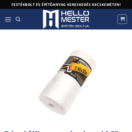
Skip
FESTÉKBOLT ÉS ÉPÍTŐANYAG KERESKEDÉS KECSKEMÉTEN!
to
content