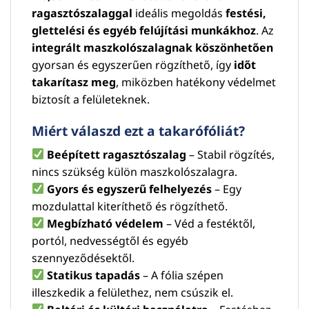
ragasztószalaggal
ideális megoldás
festési,
glettelési és egyéb felújítási munkákhoz
. Az
integrált maszkolószalagnak köszönhetően
gyorsan és egyszerűen rögzíthető, így
időt
takarítasz meg
, miközben hatékony védelmet
biztosít a felületeknek.
Miért válaszd ezt a takarófóliát?
Beépített ragasztószalag
– Stabil rögzítés,
nincs szükség külön maszkolószalagra.
Gyors és egyszerű felhelyezés
– Egy
mozdulattal kiteríthető és rögzíthető.
Megbízható védelem
– Véd a festéktől,
portól, nedvességtől és egyéb
szennyeződésektől.
Statikus tapadás
– A fólia szépen
illeszkedik a felülethez, nem csúszik el.