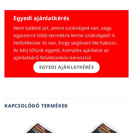
Egyedi ajánlatkérés
Nem találod azt, amire szükséged van, vagy
egyszerre több termékre lenne szükséged? A
HelloMester itt van, hogy segítsen! Ne habozz,
és kérj tőlünk egyedi, komplex ajánlatot az
ajánlatkérő felületünkön keresztül.
EGYEDI AJÁNLATKÉRÉS
KAPCSOLÓDÓ TERMÉKEK