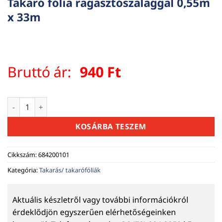
Takaró fólia ragasztószalaggal 0,55m
x 33m
Bruttó ár:
940
Ft
Takaró fólia ragasztószalaggal 0,55m x 33m mennyiség
KOSÁRBA TESZEM
Cikkszám:
684200101
Kategória:
Takarás/ takarófóliák
Aktuális készletről vagy további információkról
érdeklődjön egyszerűen elérhetőségeinken