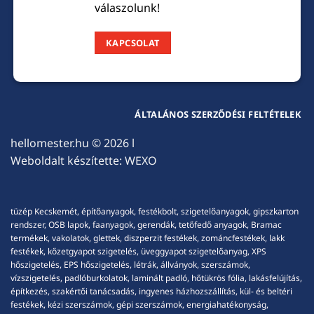
válaszolunk!
KAPCSOLAT
ÁLTALÁNOS SZERZŐDÉSI FELTÉTELEK
hellomester.hu
© 2026 l
Weboldalt készítette:
WEXO
tüzép Kecskemét, építőanyagok, festékbolt, szigetelőanyagok, gipszkarton
rendszer, OSB lapok, faanyagok, gerendák, tetőfedő anyagok, Bramac
termékek, vakolatok, glettek, diszperzit festékek, zománcfestékek, lakk
festékek, kőzetgyapot szigetelés, üveggyapot szigetelőanyag, XPS
hőszigetelés, EPS hőszigetelés, létrák, állványok, szerszámok,
vízszigetelés, padlóburkolatok, laminált padló, hőtükrös fólia, lakásfelújítás,
építkezés, szakértői tanácsadás, ingyenes házhozszállítás, kül- és beltéri
festékek, kézi szerszámok, gépi szerszámok, energiahatékonyság,