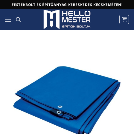
Skip
FESTÉKBOLT ÉS ÉPÍTŐANYAG KERESKEDÉS KECSKEMÉTEN!
to
content