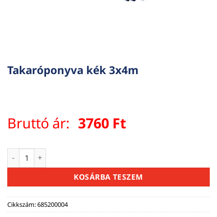
Takaróponyva kék 3x4m
Bruttó ár:
3760
Ft
Takaróponyva kék 3x4m mennyiség
KOSÁRBA TESZEM
Cikkszám:
685200004