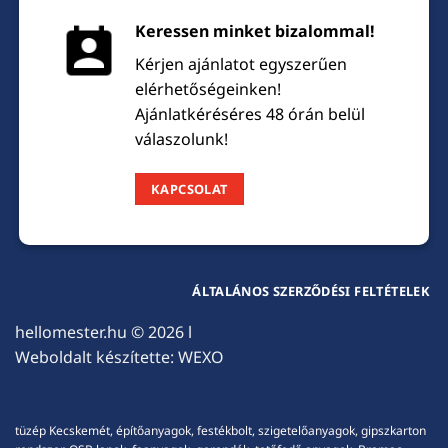
Keressen minket bizalommal!
Kérjen ajánlatot egyszerűen
elérhetőségeinken!
Ajánlatkéréséres 48 órán belül
válaszolunk!
KAPCSOLAT
ÁLTALÁNOS SZERZŐDÉSI FELTÉTELEK
hellomester.hu
© 2026 l
Weboldalt készítette:
WEXO
tüzép Kecskemét, építőanyagok, festékbolt, szigetelőanyagok, gipszkarton