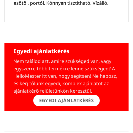
esőtől, portól. Könnyen tisztítható. Vízálló.
Egyedi ajánlatkérés
Nem találod azt, amire szükséged van, vagy
egyszerre több termékre lenne szükséged? A
HelloMester itt van, hogy segítsen! Ne habozz,
és kérj tőlünk egyedi, komplex ajánlatot az
ajánlatkérő felületünkön keresztül.
EGYEDI AJÁNLATKÉRÉS