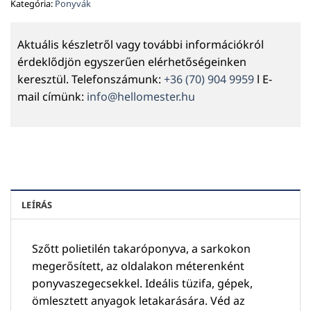
Kategória:
Ponyvák
Aktuális készletről vagy további információkról
érdeklődjön egyszerűen elérhetőségeinken
keresztül. Telefonszámunk:
+36 (70) 904 9959
l E-
mail címünk:
info@hellomester.hu
LEÍRÁS
Szőtt polietilén takaróponyva, a sarkokon
megerősített, az oldalakon méterenként
ponyvaszegecsekkel. Ideális tüzifa, gépek,
ömlesztett anyagok letakarására. Véd az