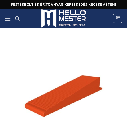
Skip
FESTÉKBOLT ÉS ÉPÍTŐANYAG KERESKEDÉS KECSKEMÉTEN!
to
content