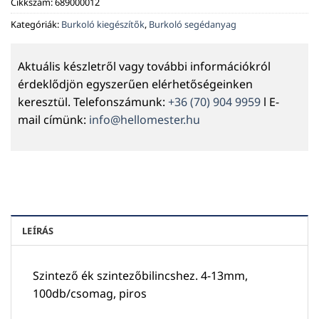
Cikkszám:
689000012
Kategóriák:
Burkoló kiegészítők
,
Burkoló segédanyag
Aktuális készletről vagy további információkról
érdeklődjön egyszerűen elérhetőségeinken
keresztül. Telefonszámunk:
+36 (70) 904 9959
l E-
mail címünk:
info@hellomester.hu
LEÍRÁS
Szintező ék szintezőbilincshez. 4-13mm,
100db/csomag, piros