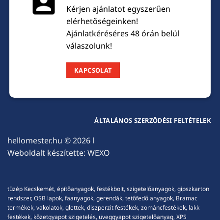
Kérjen ajánlatot egyszerűen
elérhetőségeinken!
Ajánlatkéréséres 48 órán belül
válaszolunk!
KAPCSOLAT
ÁLTALÁNOS SZERZŐDÉSI FELTÉTELEK
hellomester.hu
© 2026 l
Weboldalt készítette:
WEXO
tüzép Kecskemét, építőanyagok, festékbolt, szigetelőanyagok, gipszkarton
rendszer, OSB lapok, faanyagok, gerendák, tetőfedő anyagok, Bramac
termékek, vakolatok, glettek, diszperzit festékek, zománcfestékek, lakk
festékek, kőzetgyapot szigetelés, üveggyapot szigetelőanyag, XPS