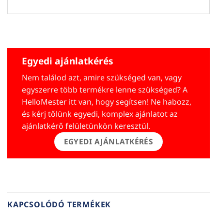
Egyedi ajánlatkérés
Nem találod azt, amire szükséged van, vagy
egyszerre több termékre lenne szükséged? A
HelloMester itt van, hogy segítsen! Ne habozz,
és kérj tőlünk egyedi, komplex ajánlatot az
ajánlatkérő felületünkön keresztül.
EGYEDI AJÁNLATKÉRÉS
KAPCSOLÓDÓ TERMÉKEK