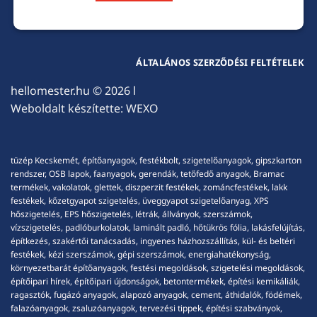
ÁLTALÁNOS SZERZŐDÉSI FELTÉTELEK
hellomester.hu
© 2026 l
Weboldalt készítette:
WEXO
tüzép Kecskemét, építőanyagok, festékbolt, szigetelőanyagok, gipszkarton
rendszer, OSB lapok, faanyagok, gerendák, tetőfedő anyagok, Bramac
termékek, vakolatok, glettek, diszperzit festékek, zománcfestékek, lakk
festékek, kőzetgyapot szigetelés, üveggyapot szigetelőanyag, XPS
hőszigetelés, EPS hőszigetelés, létrák, állványok, szerszámok,
vízszigetelés, padlóburkolatok, laminált padló, hőtükrös fólia, lakásfelújítás,
építkezés, szakértői tanácsadás, ingyenes házhozszállítás, kül- és beltéri
festékek, kézi szerszámok, gépi szerszámok, energiahatékonyság,
környezetbarát építőanyagok, festési megoldások, szigetelési megoldások,
építőipari hírek, építőipari újdonságok, betontermékek, építési kemikáliák,
ragasztók, fugázó anyagok, alapozó anyagok, cement, áthidalók, födémek,
falazóanyagok, zsaluzóanyagok, tervezési tippek, építési szabványok,