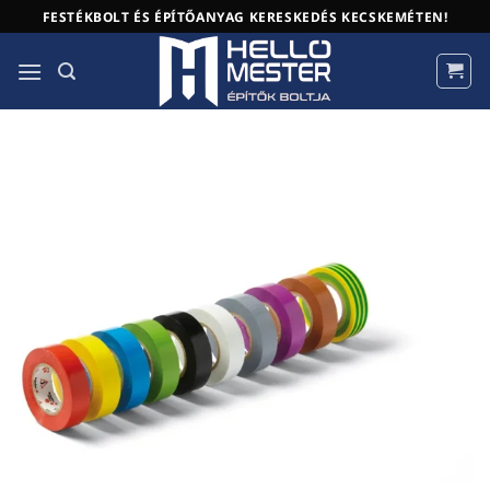
Skip
FESTÉKBOLT ÉS ÉPÍTŐANYAG KERESKEDÉS KECSKEMÉTEN!
to
content