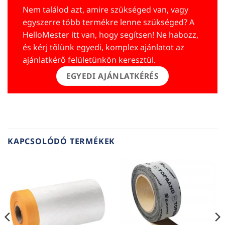
Nem találod azt, amire szükséged van, vagy
egyszerre több termékre lenne szükséged? A
HelloMester itt van, hogy segítsen! Ne habozz,
és kérj tőlünk egyedi, komplex ajánlatot az
ajánlatkérő felületünkön keresztül.
EGYEDI AJÁNLATKÉRÉS
KAPCSOLÓDÓ TERMÉKEK