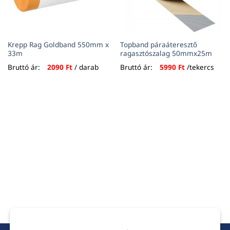
Krepp Rag Goldband 550mm x
Topband páraáteresztő
33m
ragasztószalag 50mmx25m
Bruttó ár:
2090
Ft
/ darab
Bruttó ár:
5990
Ft
/tekercs