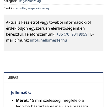
Kategória:
Ragasztószalag
Címkék:
schuller
,
szigetelőszalag
Aktuális készletről vagy további információkról
érdeklődjön egyszerűen elérhetőségeinken
keresztül. Telefonszámunk:
+36 (70) 904 9959
l E-
mail címünk:
info@hellomester.hu
LEÍRÁS
Jellemzők:
Méret:
15 mm szélesség, megfelelő a
legtöbb háztartási és ipari alkalmazásra