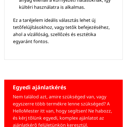
anyag ellenáll a környezeti hatásoknak, így
kültéri használatra is alkalmas.
Ez a taréjelem ideális választás lehet új
tetőfelújításokhoz, vagy tetők befejezéséhez,
ahol a vízállóság, szellőzés és esztétika
egyaránt fontos.
Egyedi ajánlatkérés
Nem találod azt, amire szükséged van, vagy
egyszerre több termékre lenne szükséged? A
HelloMester itt van, hogy segítsen! Ne habozz,
és kérj tőlünk egyedi, komplex ajánlatot az
ajánlatkérő felületünkön keresztül.