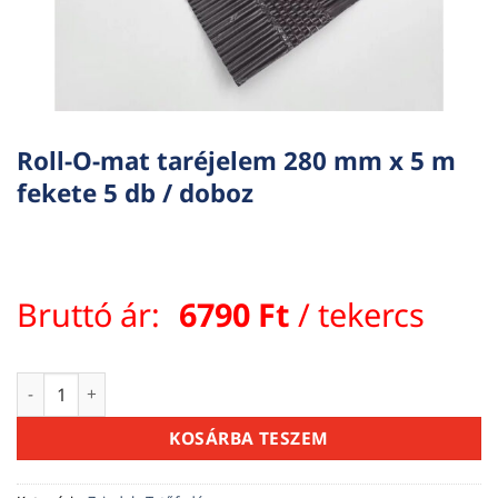
Roll-O-mat taréjelem 280 mm x 5 m
fekete 5 db / doboz
Bruttó ár:
6790
Ft
/ tekercs
Roll-O-mat taréjelem 280 mm x 5 m fekete 5 db / doboz men
KOSÁRBA TESZEM