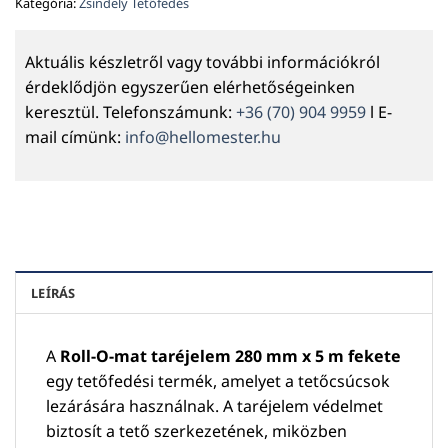
Kategória:
Zsindely Tetőfedés
Aktuális készletről vagy további információkról
érdeklődjön egyszerűen elérhetőségeinken
keresztül. Telefonszámunk:
+36 (70) 904 9959
l E-
mail címünk:
info@hellomester.hu
LEÍRÁS
A
Roll-O-mat taréjelem 280 mm x 5 m fekete
egy tetőfedési termék, amelyet a tetőcsúcsok
lezárására használnak. A taréjelem védelmet
biztosít a tető szerkezetének, miközben