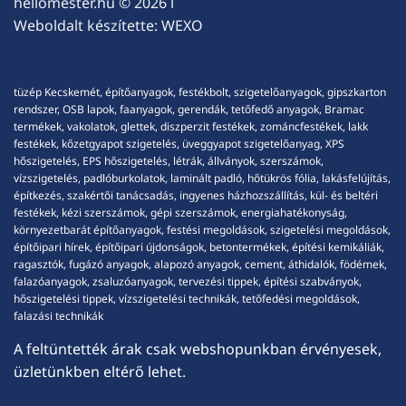
hellomester.hu
© 2026 l
Weboldalt készítette:
WEXO
tüzép Kecskemét, építőanyagok, festékbolt, szigetelőanyagok, gipszkarton
rendszer, OSB lapok, faanyagok, gerendák, tetőfedő anyagok, Bramac
termékek, vakolatok, glettek, diszperzit festékek, zománcfestékek, lakk
festékek, kőzetgyapot szigetelés, üveggyapot szigetelőanyag, XPS
hőszigetelés, EPS hőszigetelés, létrák, állványok, szerszámok,
vízszigetelés, padlóburkolatok, laminált padló, hőtükrös fólia, lakásfelújítás,
építkezés, szakértői tanácsadás, ingyenes házhozszállítás, kül- és beltéri
festékek, kézi szerszámok, gépi szerszámok, energiahatékonyság,
környezetbarát építőanyagok, festési megoldások, szigetelési megoldások,
építőipari hírek, építőipari újdonságok, betontermékek, építési kemikáliák,
ragasztók, fugázó anyagok, alapozó anyagok, cement, áthidalók, födémek,
falazóanyagok, zsaluzóanyagok, tervezési tippek, építési szabványok,
hőszigetelési tippek, vízszigetelési technikák, tetőfedési megoldások,
falazási technikák
A feltüntették árak csak webshopunkban érvényesek,
üzletünkben eltérő lehet.