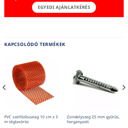
EGYEDI AJÁNLATKÉRÉS
KAPCSOLÓDÓ TERMÉKEK
PVC szellőzőszalag 10 cm x 5
Zsindelyszeg 25 mm gyűrűs,
m téglavörös
horganyzott