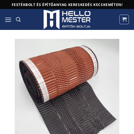
Skip
FESTÉKBOLT ÉS ÉPÍTŐANYAG KERESKEDÉS KECSKEMÉTEN!
to
content