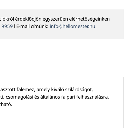
ációkról érdeklődjön egyszerűen elérhetőségeinken
4 9959
l E-mail címünk:
info@hellomester.hu
ztott falemez, amely kiváló szilárdságot,
ti, csomagolási és általános faipari felhasználásra,
zható.