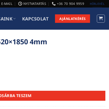
E-MAIL
NYITVATARTÁS
+36 70 904 9959
HÍRLEVÉL
SAINK
KAPCSOLAT
AJÁNLATKÉRÉS
2520×1850 4mm
nyiség
OSÁRBA TESZEM