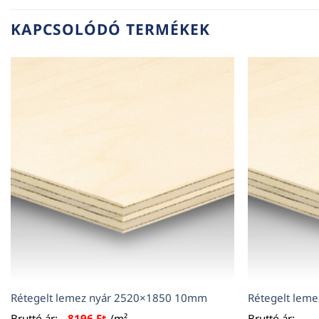
KAPCSOLÓDÓ TERMÉKEK
Rétegelt lemez nyár 2520×1850 10mm
Rétegelt lem
Bruttó ár:
8196
Ft
/m²
Bruttó ár: