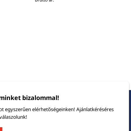
minket bizalommal!
tot egyszerűen elérhetőségeinken! Ajánlatkéréséres
 válaszolunk!