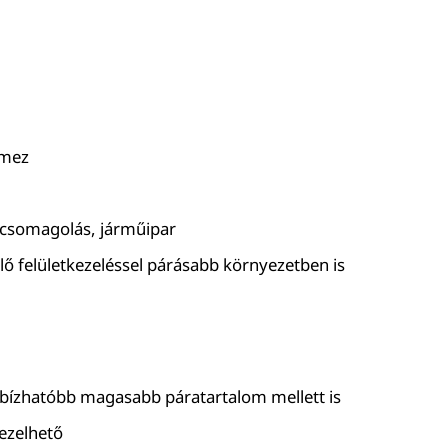
emez
t, csomagolás, járműipar
elő felületkezeléssel párásabb környezetben is
ízhatóbb magasabb páratartalom mellett is
kezelhető