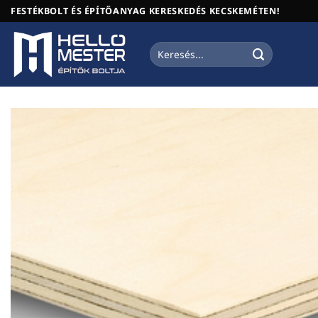
Skip
FESTÉKBOLT ÉS ÉPÍTŐANYAG KERESKEDÉS KECSKEMÉTEN!
to
content
Keresés
a
következőre: