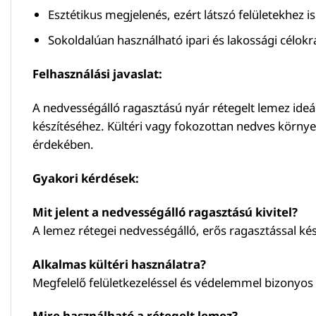
Esztétikus megjelenés, ezért látszó felületekhez is
Sokoldalúan használható ipari és lakossági célokra
Felhasználási javaslat:
A nedvességálló ragasztású nyár rétegelt lemez ideá
készítéséhez. Kültéri vagy fokozottan nedves környe
érdekében.
Gyakori kérdések:
Mit jelent a nedvességálló ragasztású kivitel?
A lemez rétegei nedvességálló, erős ragasztással kés
Alkalmas kültéri használatra?
Megfelelő felületkezeléssel és védelemmel bizonyos kü
Mire használható a rétegelt lemez?