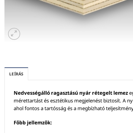
LEÍRÁS
Nedvességálló ragasztású nyár rétegelt lemez
eg
mérettartást és esztétikus megjelenést biztosít. A nyá
ahol fontos a tartósság és a megbízható teljesítmé
Főbb jellemzők: