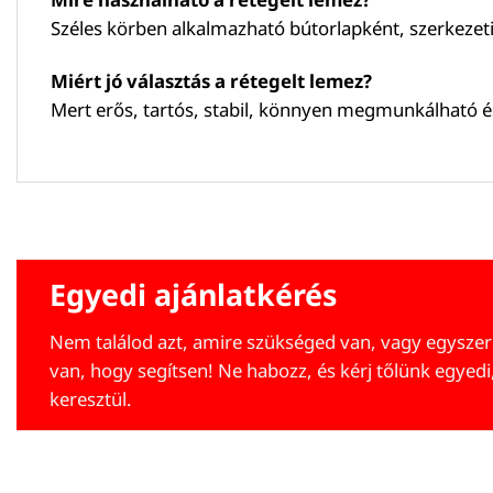
Széles körben alkalmazható bútorlapként, szerkezet
Miért jó választás a rétegelt lemez?
Mert erős, tartós, stabil, könnyen megmunkálható é
Egyedi ajánlatkérés
Nem találod azt, amire szükséged van, vagy egyszer
van, hogy segítsen! Ne habozz, és kérj tőlünk egyedi
keresztül.