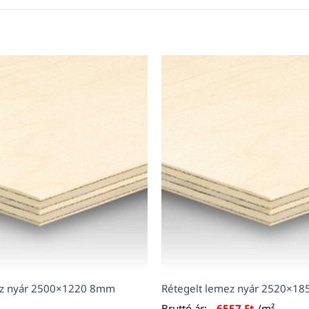
ez nyár 2500×1220 8mm
Rétegelt lemez nyár 2520×1
Bruttó ár:
6557
Ft
/m²