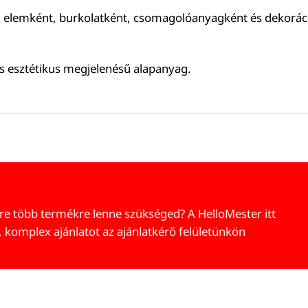
i elemként, burkolatként, csomagolóanyagként és dekoráció
s esztétikus megjelenésű alapanyag.
re több termékre lenne szükséged? A HelloMester itt
, komplex ajánlatot az ajánlatkérő felületünkön