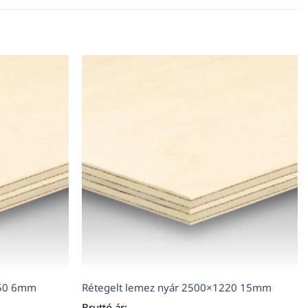
850 6mm
Rétegelt lemez nyár 2500×1220 15mm
Bruttó ár: