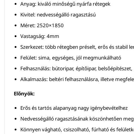
Anyag: kiváló minőségű nyárfa rétegek
Kivitel: nedvességálló ragasztású
Méret: 2520×1850
Vastagság: 4mm
Szerkezet: több rétegben préselt, erős és stabil l
Felület: sima, egységes, jól megmunkálható
Felhasználás: bútoripar, építőipar, belsőépítésze
Alkalmazás: beltéri felhasználásra, illetve megfel
Előnyök:
Erős és tartós alapanyag nagy igénybevételhez
Nedvességálló ragasztásának köszönhetően megb
Könnyen vágható, csiszolható, fúrható és felület