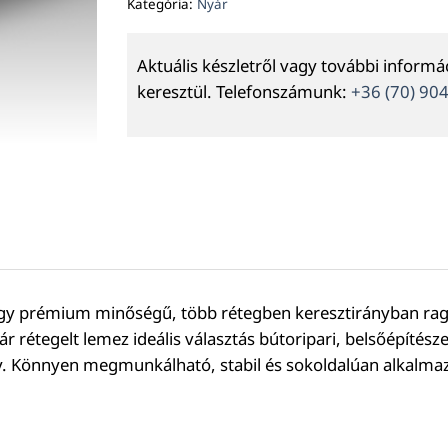
Kategória:
Nyár
Aktuális készletről vagy további inform
keresztül. Telefonszámunk:
+36 (70) 90
y prémium minőségű, több rétegben keresztirányban ragas
r rétegelt lemez ideális választás bútoripari, belsőépítésze
ny. Könnyen megmunkálható, stabil és sokoldalúan alkalma