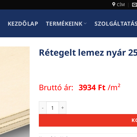
CÍM
KEZDŐLAP
TERMÉKEINK
SZOLGÁLTATÁ
Rétegelt lemez nyár 
Bruttó ár:
3934
Ft
/m²
Rétegelt lemez nyár 2520x1850 4mm men
K