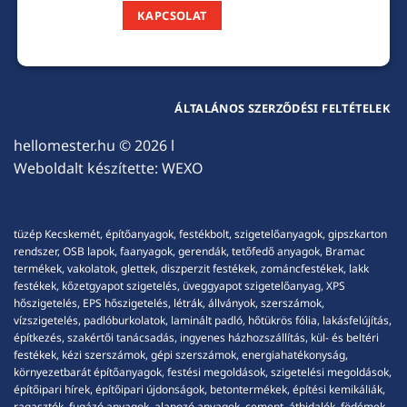
KAPCSOLAT
ÁLTALÁNOS SZERZŐDÉSI FELTÉTELEK
hellomester.hu
© 2026 l
Weboldalt készítette:
WEXO
tüzép Kecskemét, építőanyagok, festékbolt, szigetelőanyagok, gipszkarton
rendszer, OSB lapok, faanyagok, gerendák, tetőfedő anyagok, Bramac
termékek, vakolatok, glettek, diszperzit festékek, zománcfestékek, lakk
festékek, kőzetgyapot szigetelés, üveggyapot szigetelőanyag, XPS
hőszigetelés, EPS hőszigetelés, létrák, állványok, szerszámok,
vízszigetelés, padlóburkolatok, laminált padló, hőtükrös fólia, lakásfelújítás,
építkezés, szakértői tanácsadás, ingyenes házhozszállítás, kül- és beltéri
festékek, kézi szerszámok, gépi szerszámok, energiahatékonyság,
környezetbarát építőanyagok, festési megoldások, szigetelési megoldások,
építőipari hírek, építőipari újdonságok, betontermékek, építési kemikáliák,
ragasztók, fugázó anyagok, alapozó anyagok, cement, áthidalók, födémek,