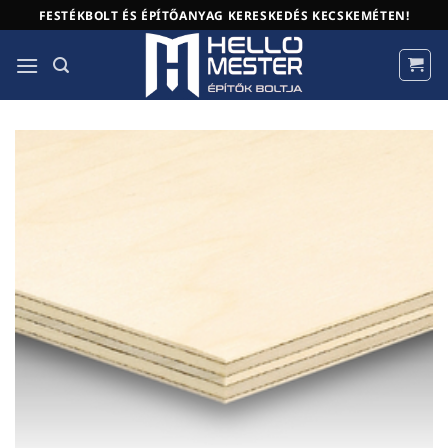
Skip
FESTÉKBOLT ÉS ÉPÍTŐANYAG KERESKEDÉS KECSKEMÉTEN!
to
content