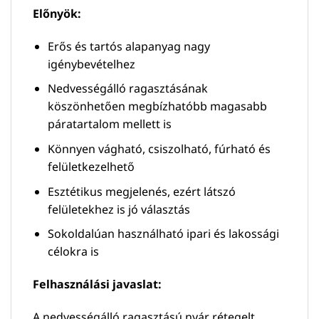
Előnyök:
Erős és tartós alapanyag nagy
igénybevételhez
Nedvességálló ragasztásának
köszönhetően megbízhatóbb magasabb
páratartalom mellett is
Könnyen vágható, csiszolható, fúrható és
felületkezelhető
Esztétikus megjelenés, ezért látszó
felületekhez is jó választás
Sokoldalúan használható ipari és lakossági
célokra is
Felhasználási javaslat:
A nedvességálló ragasztású nyár rétegelt