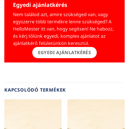
Egyedi ajánlatkérés
Nem találod azt, amire szükséged van, vagy
egyszerre több termékre lenne szükséged? A
HelloMester itt van, hogy segítsen! Ne habozz,
és kérj tőlünk egyedi, komplex ajánlatot az
ajánlatkérő felületünkön keresztül.
EGYEDI AJÁNLATKÉRÉS
KAPCSOLÓDÓ TERMÉKEK