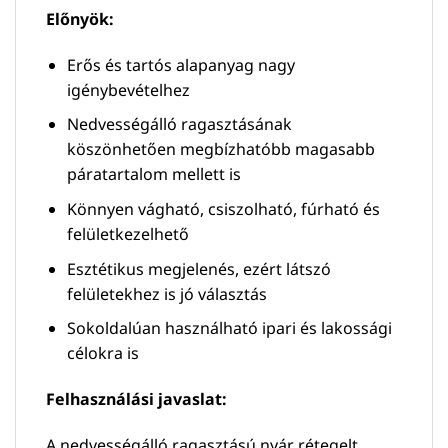
Előnyök:
Erős és tartós alapanyag nagy
igénybevételhez
Nedvességálló ragasztásának
köszönhetően megbízhatóbb magasabb
páratartalom mellett is
Könnyen vágható, csiszolható, fúrható és
felületkezelhető
Esztétikus megjelenés, ezért látszó
felületekhez is jó választás
Sokoldalúan használható ipari és lakossági
célokra is
Felhasználási javaslat:
A nedvességálló ragasztású nyár rétegelt