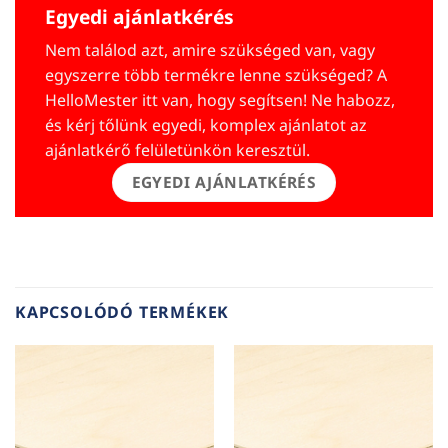
Egyedi ajánlatkérés
Nem találod azt, amire szükséged van, vagy
egyszerre több termékre lenne szükséged? A
HelloMester itt van, hogy segítsen! Ne habozz,
és kérj tőlünk egyedi, komplex ajánlatot az
ajánlatkérő felületünkön keresztül.
EGYEDI AJÁNLATKÉRÉS
KAPCSOLÓDÓ TERMÉKEK