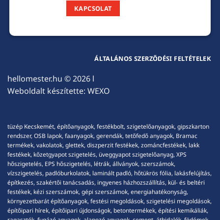
KAPCSOLAT
ÁLTALÁNOS SZERZŐDÉSI FELTÉTELEK
hellomester.hu
© 2026 l
Weboldalt készítette:
WEXO
tüzép Kecskemét, építőanyagok, festékbolt, szigetelőanyagok, gipszkarton
rendszer, OSB lapok, faanyagok, gerendák, tetőfedő anyagok, Bramac
termékek, vakolatok, glettek, diszperzit festékek, zománcfestékek, lakk
festékek, kőzetgyapot szigetelés, üveggyapot szigetelőanyag, XPS
hőszigetelés, EPS hőszigetelés, létrák, állványok, szerszámok,
vízszigetelés, padlóburkolatok, laminált padló, hőtükrös fólia, lakásfelújítás,
építkezés, szakértői tanácsadás, ingyenes házhozszállítás, kül- és beltéri
festékek, kézi szerszámok, gépi szerszámok, energiahatékonyság,
környezetbarát építőanyagok, festési megoldások, szigetelési megoldások,
építőipari hírek, építőipari újdonságok, betontermékek, építési kemikáliák,
ragasztók, fugázó anyagok, alapozó anyagok, cement, áthidalók, födémek,