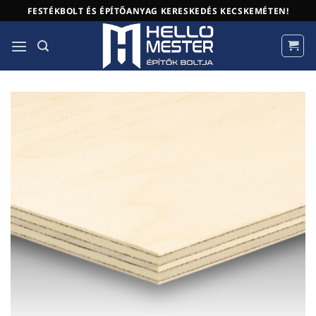
Skip
FESTÉKBOLT ÉS ÉPÍTŐANYAG KERESKEDÉS KECSKEMÉTEN!
to
content