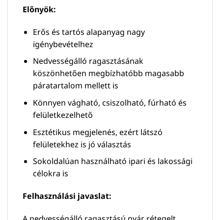
Előnyök:
Erős és tartós alapanyag nagy
igénybevételhez
Nedvességálló ragasztásának
köszönhetően megbízhatóbb magasabb
páratartalom mellett is
Könnyen vágható, csiszolható, fúrható és
felületkezelhető
Esztétikus megjelenés, ezért látszó
felületekhez is jó választás
Sokoldalúan használható ipari és lakossági
célokra is
Felhasználási javaslat:
A nedvességálló ragasztású nyár rétegelt