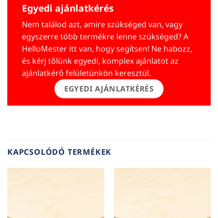
Egyedi ajánlatkérés
Nem találod azt, amire szükséged van, vagy
egyszerre több termékre lenne szükséged? A
HelloMester itt van, hogy segítsen! Ne habozz,
és kérj tőlünk egyedi, komplex ajánlatot az
ajánlatkérő felületünkön keresztül.
EGYEDI AJÁNLATKÉRÉS
KAPCSOLÓDÓ TERMÉKEK