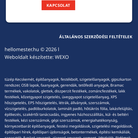
KAPCSOLAT
ÁLTALÁNOS SZERZŐDÉSI FELTÉTELEK
hellomester.hu
© 2026 l
Weboldalt készítette:
WEXO
tüzép Kecskemét, építőanyagok, festékbolt, szigetelőanyagok, gipszkarton
rendszer, OSB lapok, faanyagok, gerendák, tetőfedő anyagok, Bramac
termékek, vakolatok, glettek, diszperzit festékek, zománcfestékek, lakk
festékek, kőzetgyapot szigetelés, üveggyapot szigetelőanyag, XPS
hőszigetelés, EPS hőszigetelés, létrák, állványok, szerszámok,
vízszigetelés, padlóburkolatok, laminált padló, hőtükrös fólia, lakásfelújítás,
építkezés, szakértői tanácsadás, ingyenes házhozszállítás, kül- és beltéri
festékek, kézi szerszámok, gépi szerszámok, energiahatékonyság,
környezetbarát építőanyagok, festési megoldások, szigetelési megoldások,
építőipari hírek, építőipari újdonságok, betontermékek, építési kemikáliák,
ragasztók, fugázó anyagok, alapozó anyagok, cement, áthidalók, födémek,