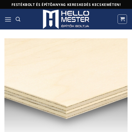
Skip
FESTÉKBOLT ÉS ÉPÍTŐANYAG KERESKEDÉS KECSKEMÉTEN!
to
content