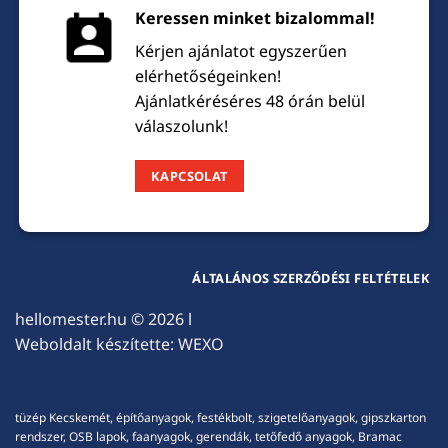
Keressen minket bizalommal!
Kérjen ajánlatot egyszerűen
elérhetőségeinken!
Ajánlatkéréséres 48 órán belül
válaszolunk!
KAPCSOLAT
ÁLTALÁNOS SZERZŐDÉSI FELTÉTELEK
hellomester.hu
© 2026 l
Weboldalt készítette:
WEXO
tüzép Kecskemét, építőanyagok, festékbolt, szigetelőanyagok, gipszkarton
rendszer, OSB lapok, faanyagok, gerendák, tetőfedő anyagok, Bramac