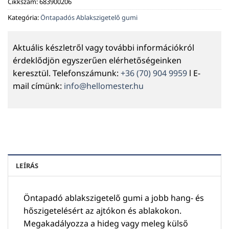
Cikkszám:
683900206
Kategória:
Öntapadós Ablakszigetelő gumi
Aktuális készletről vagy további információkról
érdeklődjön egyszerűen elérhetőségeinken
keresztül. Telefonszámunk:
+36 (70) 904 9959
l E-
mail címünk:
info@hellomester.hu
LEÍRÁS
Öntapadó ablakszigetelő gumi a jobb hang- és
hőszigetelésért az ajtókon és ablakokon.
Megakadályozza a hideg vagy meleg külső