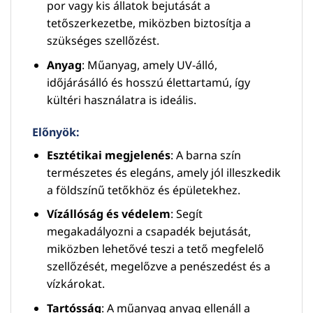
por vagy kis állatok bejutását a
tetőszerkezetbe, miközben biztosítja a
szükséges szellőzést.
Anyag
: Műanyag, amely UV-álló,
időjárásálló és hosszú élettartamú, így
kültéri használatra is ideális.
Előnyök:
Esztétikai megjelenés
: A barna szín
természetes és elegáns, amely jól illeszkedik
a földszínű tetőkhöz és épületekhez.
Vízállóság és védelem
: Segít
megakadályozni a csapadék bejutását,
miközben lehetővé teszi a tető megfelelő
szellőzését, megelőzve a penészedést és a
vízkárokat.
Tartósság
: A műanyag anyag ellenáll a