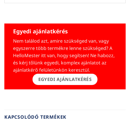
Egyedi ajánlatkérés
Nem találod azt, amire szükséged van, vagy
egyszerre több termékre lenne szükséged? A
HelloMester itt van, hogy segítsen! Ne habozz,
és kérj tőlünk egyedi, komplex ajánlatot az
ajánlatkérő felületünkön keresztül.
EGYEDI AJÁNLATKÉRÉS
KAPCSOLÓDÓ TERMÉKEK