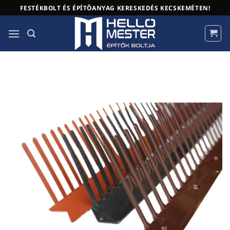
Skip
FESTÉKBOLT ÉS ÉPÍTŐANYAG KERESKEDÉS KECSKEMÉTEN!
to
content