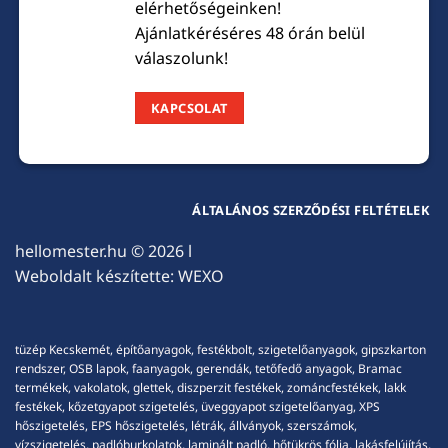
elérhetőségeinken!
Ajánlatkéréséres 48 órán belül
válaszolunk!
KAPCSOLAT
ÁLTALÁNOS SZERZŐDÉSI FELTÉTELEK
hellomester.hu
© 2026 l
Weboldalt készítette:
WEXO
tüzép Kecskemét, építőanyagok, festékbolt, szigetelőanyagok, gipszkarton
rendszer, OSB lapok, faanyagok, gerendák, tetőfedő anyagok, Bramac
termékek, vakolatok, glettek, diszperzit festékek, zománcfestékek, lakk
festékek, kőzetgyapot szigetelés, üveggyapot szigetelőanyag, XPS
hőszigetelés, EPS hőszigetelés, létrák, állványok, szerszámok,
vízszigetelés, padlóburkolatok, laminált padló, hőtükrös fólia, lakásfelújítás,