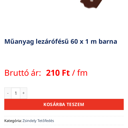
Műanyag lezárófésű 60 x 1 m barna
Bruttó ár:
210
Ft
/ fm
Műanyag lezárófésű 60 x 1 m barna mennyiség
KOSÁRBA TESZEM
Kategória:
Zsindely Tetőfedés