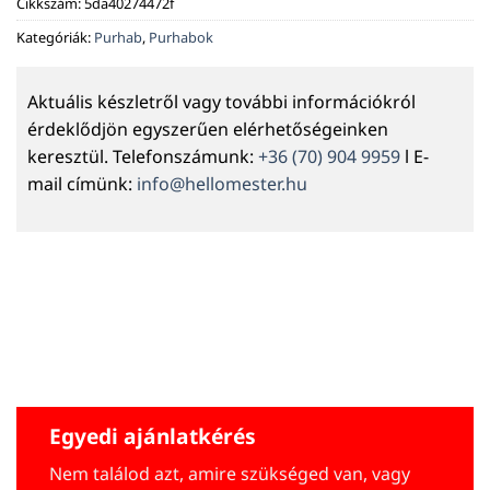
Cikkszám:
5da40274472f
Kategóriák:
Purhab
,
Purhabok
Aktuális készletről vagy további információkról
érdeklődjön egyszerűen elérhetőségeinken
keresztül. Telefonszámunk:
+36 (70) 904 9959
l E-
mail címünk:
info@hellomester.hu
Egyedi ajánlatkérés
Nem találod azt, amire szükséged van, vagy