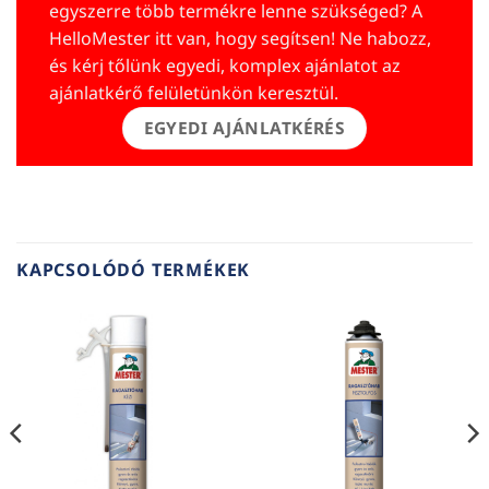
egyszerre több termékre lenne szükséged? A
HelloMester itt van, hogy segítsen! Ne habozz,
és kérj tőlünk egyedi, komplex ajánlatot az
ajánlatkérő felületünkön keresztül.
EGYEDI AJÁNLATKÉRÉS
KAPCSOLÓDÓ TERMÉKEK