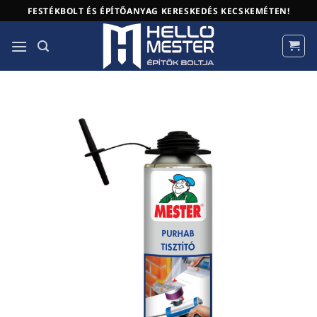
Skip
FESTÉKBOLT ÉS ÉPÍTŐANYAG KERESKEDÉS KECSKEMÉTEN!
to
content