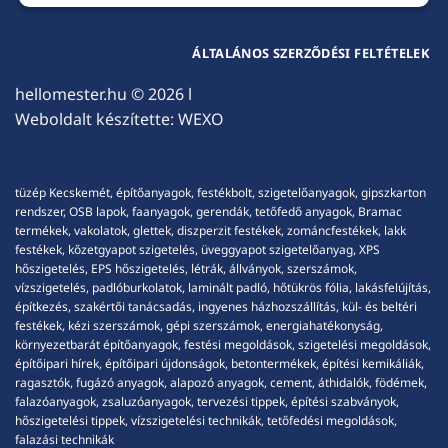
ÁLTALÁNOS SZERZŐDÉSI FELTÉTELEK
hellomester.hu
© 2026 l
Weboldalt készítette:
WEXO
tüzép Kecskemét, építőanyagok, festékbolt, szigetelőanyagok, gipszkarton
rendszer, OSB lapok, faanyagok, gerendák, tetőfedő anyagok, Bramac
termékek, vakolatok, glettek, diszperzit festékek, zománcfestékek, lakk
festékek, kőzetgyapot szigetelés, üveggyapot szigetelőanyag, XPS
hőszigetelés, EPS hőszigetelés, létrák, állványok, szerszámok,
vízszigetelés, padlóburkolatok, laminált padló, hőtükrös fólia, lakásfelújítás,
építkezés, szakértői tanácsadás, ingyenes házhozszállítás, kül- és beltéri
festékek, kézi szerszámok, gépi szerszámok, energiahatékonyság,
környezetbarát építőanyagok, festési megoldások, szigetelési megoldások,
építőipari hírek, építőipari újdonságok, betontermékek, építési kemikáliák,
ragasztók, fugázó anyagok, alapozó anyagok, cement, áthidalók, födémek,
falazóanyagok, zsaluzóanyagok, tervezési tippek, építési szabványok,
hőszigetelési tippek, vízszigetelési technikák, tetőfedési megoldások,
falazási technikák