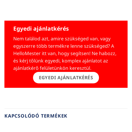
Egyedi ajánlatkérés
Nem találod azt, amire szükséged van, vagy
egyszerre több termékre lenne szükséged? A
HelloMester itt van, hogy segítsen! Ne habozz,
és kérj tőlünk egyedi, komplex ajánlatot az
ajánlatkérő felületünkön keresztül.
EGYEDI AJÁNLATKÉRÉS
KAPCSOLÓDÓ TERMÉKEK