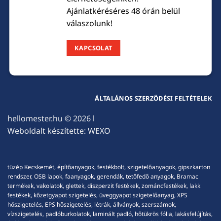
Ajánlatkéréséres 48 órán belül
válaszolunk!
KAPCSOLAT
ÁLTALÁNOS SZERZŐDÉSI FELTÉTELEK
hellomester.hu
© 2026 l
Weboldalt készítette:
WEXO
tüzép Kecskemét, építőanyagok, festékbolt, szigetelőanyagok, gipszkarton
rendszer, OSB lapok, faanyagok, gerendák, tetőfedő anyagok, Bramac
termékek, vakolatok, glettek, diszperzit festékek, zománcfestékek, lakk
festékek, kőzetgyapot szigetelés, üveggyapot szigetelőanyag, XPS
hőszigetelés, EPS hőszigetelés, létrák, állványok, szerszámok,
vízszigetelés, padlóburkolatok, laminált padló, hőtükrös fólia, lakásfelújítás,