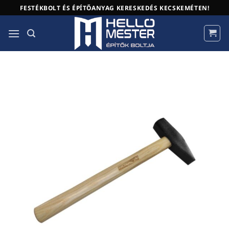
Skip
FESTÉKBOLT ÉS ÉPÍTŐANYAG KERESKEDÉS KECSKEMÉTEN!
to
content