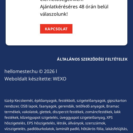
Ajánlatkéréséres 48 órán belül
válaszolunk!
KAPCSOLAT
ÁLTALÁNOS SZERZŐDÉSI FELTÉTELEK
hellomester.hu
© 2026 l
Weboldalt készítette:
WEXO
tüzép Kecskemét, építőanyagok, festékbolt, szigetelőanyagok, gipszkarton
rendszer, OSB lapok, faanyagok, gerendák, tetőfedő anyagok, Bramac
termékek, vakolatok, glettek, diszperzit festékek, zománcfestékek, lakk
festékek, kőzetgyapot szigetelés, üveggyapot szigetelőanyag, XPS
hőszigetelés, EPS hőszigetelés, létrák, állványok, szerszámok,
vízszigetelés, padlóburkolatok, laminált padló, hőtükrös fólia, lakásfelújítás,