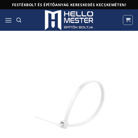
Skip
FESTÉKBOLT ÉS ÉPÍTŐANYAG KERESKEDÉS KECSKEMÉTEN!
to
content