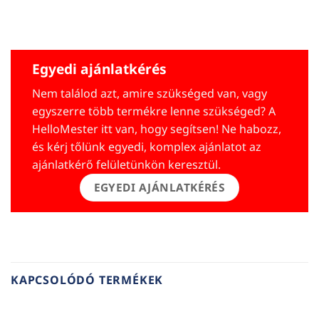
Egyedi ajánlatkérés
Nem találod azt, amire szükséged van, vagy
egyszerre több termékre lenne szükséged? A
HelloMester itt van, hogy segítsen! Ne habozz,
és kérj tőlünk egyedi, komplex ajánlatot az
ajánlatkérő felületünkön keresztül.
EGYEDI AJÁNLATKÉRÉS
KAPCSOLÓDÓ TERMÉKEK