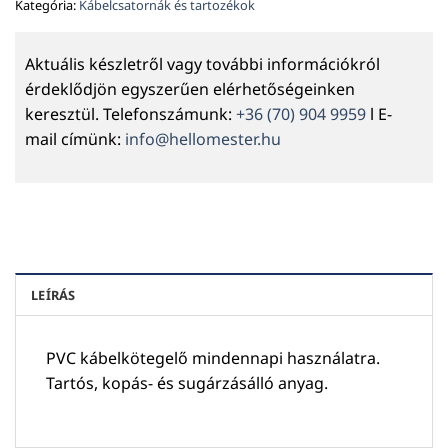
Kategória:
Kábelcsatornák és tartozékok
Aktuális készletről vagy további információkról
érdeklődjön egyszerűen elérhetőségeinken
keresztül. Telefonszámunk:
+36 (70) 904 9959
l E-
mail címünk:
info@hellomester.hu
LEÍRÁS
PVC kábelkötegelő mindennapi használatra.
Tartós, kopás- és sugárzásálló anyag.