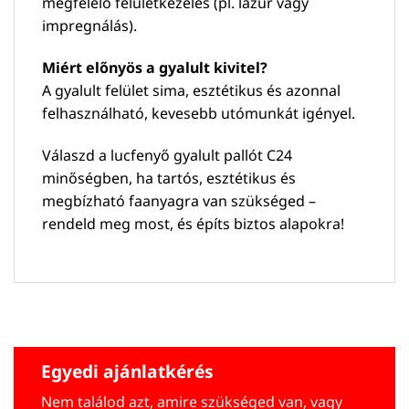
megfelelő felületkezelés (pl. lazúr vagy
impregnálás).
Miért előnyös a gyalult kivitel?
A gyalult felület sima, esztétikus és azonnal
felhasználható, kevesebb utómunkát igényel.
Válaszd a lucfenyő gyalult pallót C24
minőségben, ha tartós, esztétikus és
megbízható faanyagra van szükséged –
rendeld meg most, és építs biztos alapokra!
Egyedi ajánlatkérés
Nem találod azt, amire szükséged van, vagy