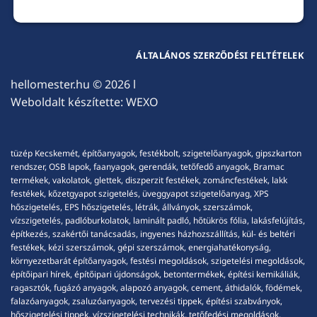
ÁLTALÁNOS SZERZŐDÉSI FELTÉTELEK
hellomester.hu
© 2026 l
Weboldalt készítette:
WEXO
tüzép Kecskemét, építőanyagok, festékbolt, szigetelőanyagok, gipszkarton
rendszer, OSB lapok, faanyagok, gerendák, tetőfedő anyagok, Bramac
termékek, vakolatok, glettek, diszperzit festékek, zománcfestékek, lakk
festékek, kőzetgyapot szigetelés, üveggyapot szigetelőanyag, XPS
hőszigetelés, EPS hőszigetelés, létrák, állványok, szerszámok,
vízszigetelés, padlóburkolatok, laminált padló, hőtükrös fólia, lakásfelújítás,
építkezés, szakértői tanácsadás, ingyenes házhozszállítás, kül- és beltéri
festékek, kézi szerszámok, gépi szerszámok, energiahatékonyság,
környezetbarát építőanyagok, festési megoldások, szigetelési megoldások,
építőipari hírek, építőipari újdonságok, betontermékek, építési kemikáliák,
ragasztók, fugázó anyagok, alapozó anyagok, cement, áthidalók, födémek,
falazóanyagok, zsaluzóanyagok, tervezési tippek, építési szabványok,
hőszigetelési tippek, vízszigetelési technikák, tetőfedési megoldások,