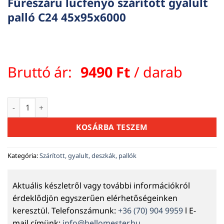
Fűrészáru lucfenyő szárított gyalult
palló C24 45x95x6000
Bruttó ár:
9490
Ft
/ darab
Fűrészáru lucfenyő szárított gyalult palló C24 45x95x6000 m
KOSÁRBA TESZEM
Kategória:
Szárított, gyalult, deszkák, pallók
Aktuális készletről vagy további információkról
érdeklődjön egyszerűen elérhetőségeinken
keresztül. Telefonszámunk:
+36 (70) 904 9959
l E-
mail címünk:
info@hellomester.hu