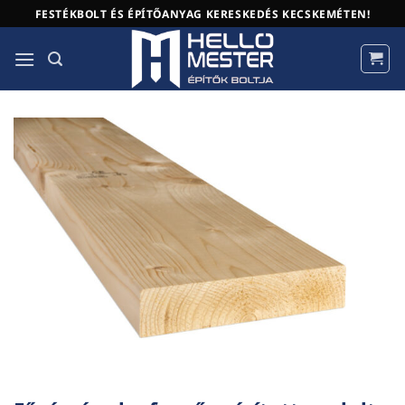
Skip
FESTÉKBOLT ÉS ÉPÍTŐANYAG KERESKEDÉS KECSKEMÉTEN!
to
content