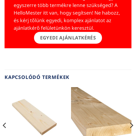
egyszerre több termékre lenne szükséged? A
HelloMester itt van, hogy segítsen! Ne habozz,
és kérj tőlünk egyedi, komplex ajánlatot az
ajánlatkérő felületünkön keresztül.
EGYEDI AJÁNLATKÉRÉS
KAPCSOLÓDÓ TERMÉKEK