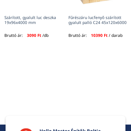
Szárított, gyalult luc deszka
Fűrészáru lucfenyő szárított
19x96x4000 mm
gyalult palló C24 45x120x6000
Bruttó ár:
3090
Ft
/db
Bruttó ár:
10390
Ft
/ darab
Hello Mester Építők Boltja