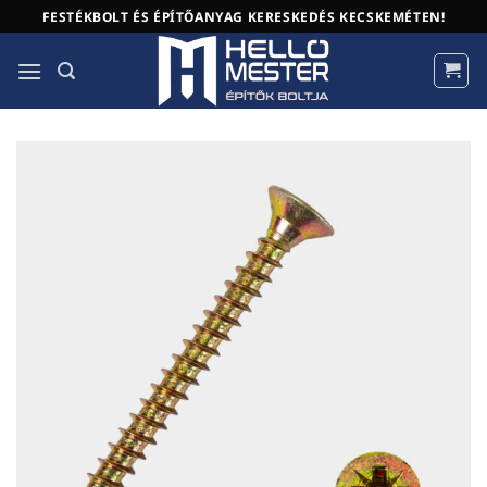
Skip
FESTÉKBOLT ÉS ÉPÍTŐANYAG KERESKEDÉS KECSKEMÉTEN!
to
content