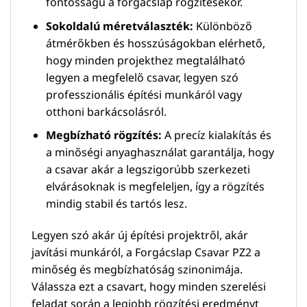
fontosságú a forgácslap rögzítésekor.
Sokoldalú méretválaszték:
Különböző
átmérőkben és hosszúságokban elérhető,
hogy minden projekthez megtalálható
legyen a megfelelő csavar, legyen szó
professzionális építési munkáról vagy
otthoni barkácsolásról.
Megbízható rögzítés:
A precíz kialakítás és
a minőségi anyaghasználat garantálja, hogy
a csavar akár a legszigorúbb szerkezeti
elvárásoknak is megfeleljen, így a rögzítés
mindig stabil és tartós lesz.
Legyen szó akár új építési projektről, akár
javítási munkáról, a Forgácslap Csavar PZ2 a
minőség és megbízhatóság szinonimája.
Válassza ezt a csavart, hogy minden szerelési
feladat során a legjobb rögzítési eredményt