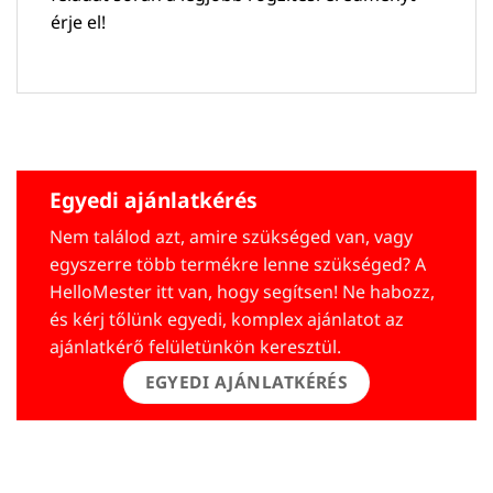
érje el!
Egyedi ajánlatkérés
Nem találod azt, amire szükséged van, vagy
egyszerre több termékre lenne szükséged? A
HelloMester itt van, hogy segítsen! Ne habozz,
és kérj tőlünk egyedi, komplex ajánlatot az
ajánlatkérő felületünkön keresztül.
EGYEDI AJÁNLATKÉRÉS