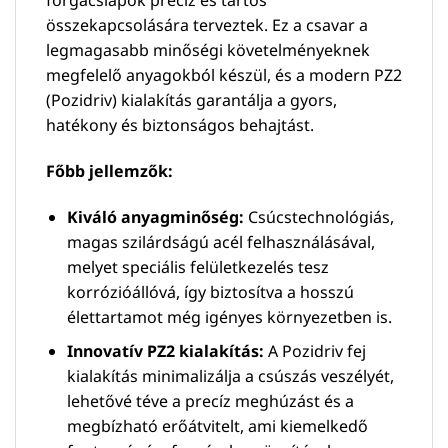
összekapcsolására terveztek. Ez a csavar a
legmagasabb minőségi követelményeknek
megfelelő anyagokból készül, és a modern PZ2
(Pozidriv) kialakítás garantálja a gyors,
hatékony és biztonságos behajtást.
Főbb jellemzők:
Kiváló anyagminőség:
Csúcstechnológiás,
magas szilárdságú acél felhasználásával,
melyet speciális felületkezelés tesz
korrózióállóvá, így biztosítva a hosszú
élettartamot még igényes környezetben is.
Innovatív PZ2 kialakítás:
A Pozidriv fej
kialakítás minimalizálja a csúszás veszélyét,
lehetővé téve a precíz meghúzást és a
megbízható erőátvitelt, ami kiemelkedő