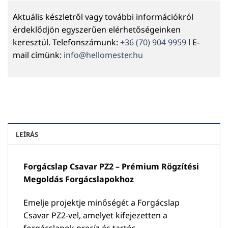
Aktuális készletről vagy további információkról
érdeklődjön egyszerűen elérhetőségeinken
keresztül. Telefonszámunk:
+36 (70) 904 9959
l E-
mail címünk:
info@hellomester.hu
LEÍRÁS
Forgácslap Csavar PZ2 – Prémium Rögzítési
Megoldás Forgácslapokhoz
Emelje projektje minőségét a Forgácslap
Csavar PZ2-vel, amelyet kifejezetten a
forgácslapok precíz és tartós