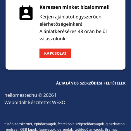
Keressen minket bizalommal!
Kérjen ajánlatot egyszerűen
elérhetőségeinken!
Ajánlatkéréséres 48 órán belül
válaszolunk!
KAPCSOLAT
ÁLTALÁNOS SZERZŐDÉSI FELTÉTELEK
hellomester.hu
© 2026 l
Weboldalt készítette:
WEXO
tüzép Kecskemét, építőanyagok, festékbolt, szigetelőanyagok, gipszkarton
rendszer, OSB lapok, faanyagok, gerendák, tetőfedő anyagok, Bramac