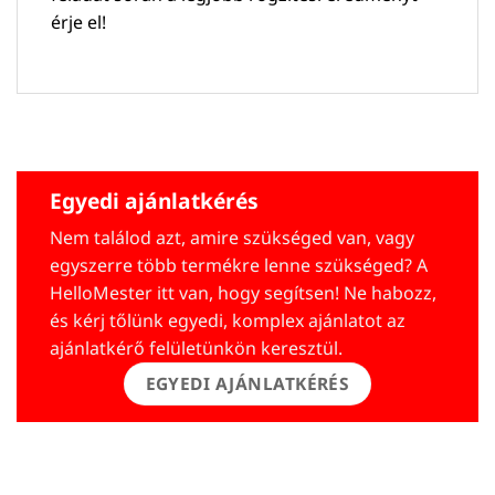
érje el!
Egyedi ajánlatkérés
Nem találod azt, amire szükséged van, vagy
egyszerre több termékre lenne szükséged? A
HelloMester itt van, hogy segítsen! Ne habozz,
és kérj tőlünk egyedi, komplex ajánlatot az
ajánlatkérő felületünkön keresztül.
EGYEDI AJÁNLATKÉRÉS