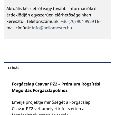
Aktuális készletről vagy további információkról
érdeklődjön egyszerűen elérhetőségeinken
keresztül. Telefonszámunk:
+36 (70) 904 9959
l E-
mail címünk:
info@hellomester.hu
LEÍRÁS
Forgácslap Csavar PZ2 – Prémium Rögzítési
Megoldás Forgácslapokhoz
Emelje projektje minőségét a Forgácslap
Csavar PZ2-vel, amelyet kifejezetten a
forgácslapok precíz és tartós