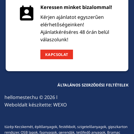
Keressen minket bizalommal!
Kérjen ajánlatot egyszerűen
elérhetőségeinken!
Ajánlatkéréséres 48 órán belül
válaszolunk!
KAPCSOLAT
ÁLTALÁNOS SZERZŐDÉSI FELTÉTELEK
hellomester.hu
© 2026 l
Weboldalt készítette:
WEXO
tüzép Kecskemét, építőanyagok, festékbolt, szigetelőanyagok, gipszkarton
rendszer, OSB lapok, faanyagok, gerendák, tetőfedő anyagok, Bramac