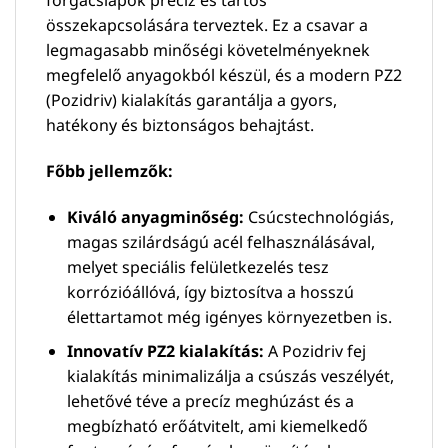
összekapcsolására terveztek. Ez a csavar a
legmagasabb minőségi követelményeknek
megfelelő anyagokból készül, és a modern PZ2
(Pozidriv) kialakítás garantálja a gyors,
hatékony és biztonságos behajtást.
Főbb jellemzők:
Kiváló anyagminőség:
Csúcstechnológiás,
magas szilárdságú acél felhasználásával,
melyet speciális felületkezelés tesz
korrózióállóvá, így biztosítva a hosszú
élettartamot még igényes környezetben is.
Innovatív PZ2 kialakítás:
A Pozidriv fej
kialakítás minimalizálja a csúszás veszélyét,
lehetővé téve a precíz meghúzást és a
megbízható erőátvitelt, ami kiemelkedő