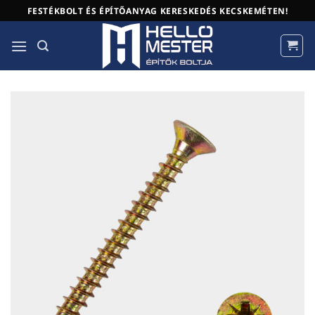
Skip
FESTÉKBOLT ÉS ÉPÍTŐANYAG KERESKEDÉS KECSKEMÉTEN!
to
content