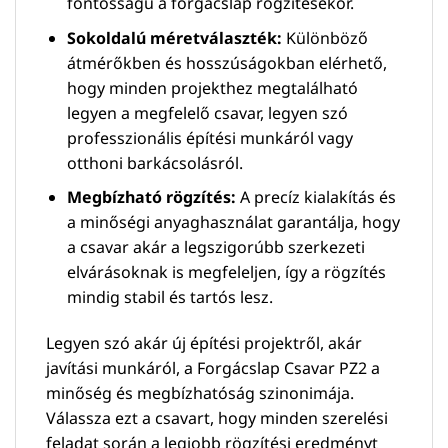
fontosságú a forgácslap rögzítésekor.
Sokoldalú méretválaszték:
Különböző
átmérőkben és hosszúságokban elérhető,
hogy minden projekthez megtalálható
legyen a megfelelő csavar, legyen szó
professzionális építési munkáról vagy
otthoni barkácsolásról.
Megbízható rögzítés:
A precíz kialakítás és
a minőségi anyaghasználat garantálja, hogy
a csavar akár a legszigorúbb szerkezeti
elvárásoknak is megfeleljen, így a rögzítés
mindig stabil és tartós lesz.
Legyen szó akár új építési projektről, akár
javítási munkáról, a Forgácslap Csavar PZ2 a
minőség és megbízhatóság szinonimája.
Válassza ezt a csavart, hogy minden szerelési
feladat során a legjobb rögzítési eredményt