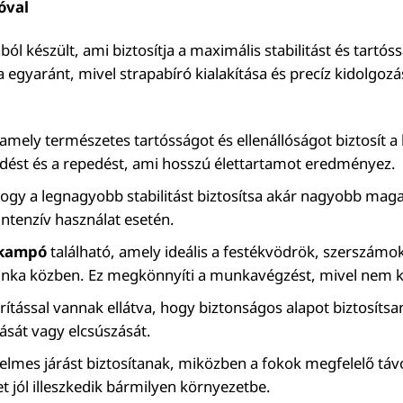
óval
ból készült, ami biztosítja a maximális stabilitást és tartó
 egyaránt, mivel strapabíró kialakítása és precíz kidolgoz
mely természetes tartósságot és ellenállóságot biztosít a 
edést és a repedést, ami hosszú élettartamot eredményez.
 hogy a legnagyobb stabilitást biztosítsa akár nagyobb ma
intenzív használat esetén.
kampó
található, amely ideális a festékvödrök, szerszámo
ka közben. Ez megkönnyíti a munkavégzést, mivel nem kel
ással vannak ellátva, hogy biztonságos alapot biztosítsan
ását vagy elcsúszását.
yelmes járást biztosítanak, miközben a fokok megfelelő t
et jól illeszkedik bármilyen környezetbe.