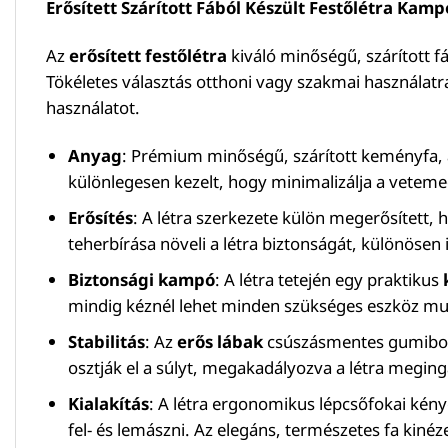
Erősített Szárított Fából Készült Festőlétra Kamp
Az
erősített festőlétra
kiváló minőségű, szárított fá
Tökéletes választás otthoni vagy szakmai használatra
használatot.
Anyag
: Prémium minőségű, szárított keményfa, a
különlegesen kezelt, hogy minimalizálja a vetem
Erősítés
: A létra szerkezete külön megerősített,
teherbírása növeli a létra biztonságát, különösen 
Biztonsági kampó
: A létra tetején egy praktikus
mindig kéznél lehet minden szükséges eszköz mun
Stabilitás
: Az
erős lábak
csúszásmentes gumiborít
osztják el a súlyt, megakadályozva a létra meging
Kialakítás
: A létra ergonomikus lépcsőfokai kén
fel- és lemászni. Az elegáns, természetes fa kinéz