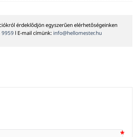
ációkról érdeklődjön egyszerűen elérhetőségeinken
4 9959
l E-mail címünk:
info@hellomester.hu