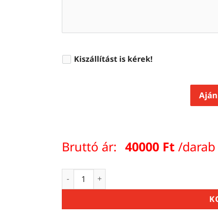
Kiszállítást is kérek!
Aján
Bruttó ár:
40000
Ft
/darab
Erősített Szárított Fából Készült Festőlé
K