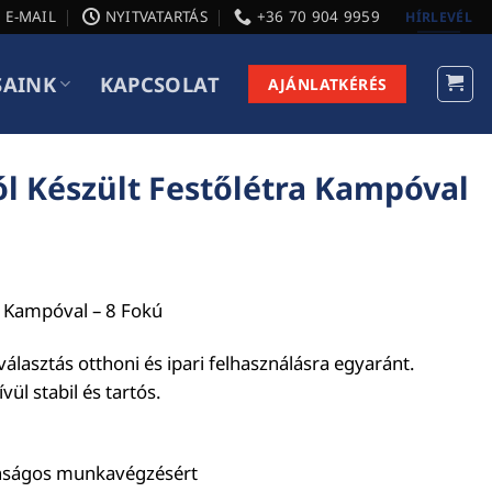
E-MAIL
NYITVATARTÁS
+36 70 904 9959
HÍRLEVÉL
SAINK
KAPCSOLAT
AJÁNLATKÉRÉS
ból Készült Festőlétra Kampóval
ra Kampóval – 8 Fokú
álasztás otthoni és ipari felhasználásra egyaránt.
ívül stabil és tartós.
tonságos munkavégzésért