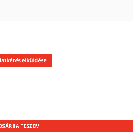
latkérés elküldése
tra Kampóval 8 fokú mennyiség
OSÁRBA TESZEM