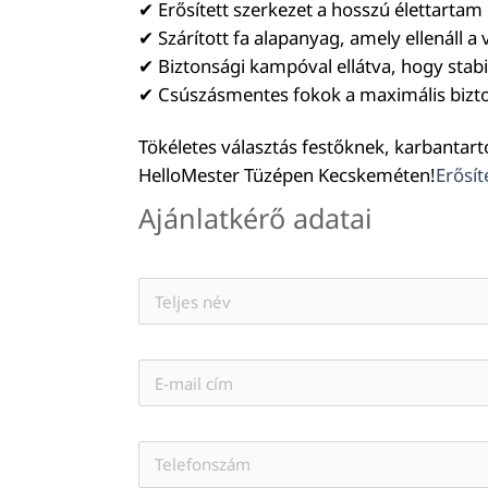
✔ Erősített szerkezet a hosszú élettarta
✔ Szárított fa alapanyag, amely ellenáll 
✔ Biztonsági kampóval ellátva, hogy stabi
✔ Csúszásmentes fokok a maximális bizt
Tökéletes választás festőknek, karbantar
HelloMester Tüzépen Kecskeméten!
Erősít
Ajánlatkérő adatai