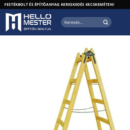
Skip
FESTÉKBOLT ÉS ÉPÍTŐANYAG KERESKEDÉS KECSKEMÉTEN!
to
content
Keresés
a
következőre: