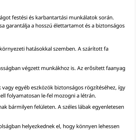
sságot festési és karbantartási munkálatok során.
ása garantálja a hosszú élettartamot és a biztonságos
környezeti hatásokkal szemben. A szárított fa
gasságban végzett munkákhoz is. Az erősített faanyag
k vagy egyéb eszközök biztonságos rögzítéséhez, így
l folyamatosan le-fel mozogni a létrán.
ak bármilyen felületen. A széles lábak egyenletesen
ávolságban helyezkednek el, hogy könnyen lehessen