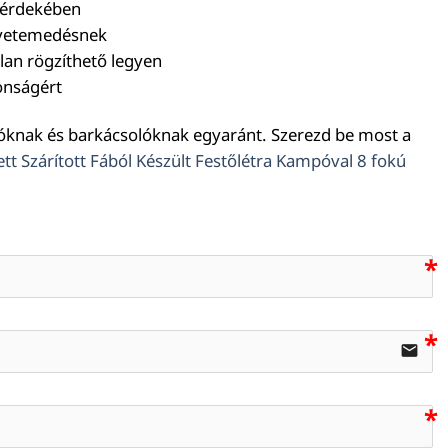
m érdekében
a vetemedésnek
lan rögzíthető legyen
onságért
tóknak és barkácsolóknak egyaránt. Szerezd be most a
ett Szárított Fából Készült Festőlétra Kampóval 8 fokú
email