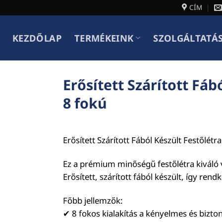
CÍM
KEZDŐLAP
TERMÉKEINK
SZOLGÁLTATÁ
Erősített Szárított Fá
8 fokú
Erősített Szárított Fából Készült Festőlét
Ez a prémium minőségű festőlétra kiváló v
Erősített, szárított fából készült, így rendk
Főbb jellemzők:
✔ 8 fokos kialakítás a kényelmes és biz