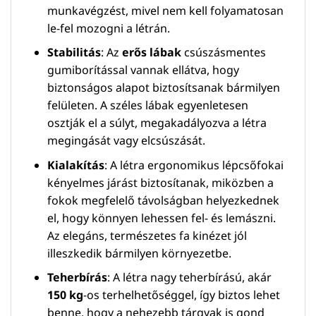
munkavégzést, mivel nem kell folyamatosan
le-fel mozogni a létrán.
Stabilitás
: Az
erős lábak
csúszásmentes
gumiborítással vannak ellátva, hogy
biztonságos alapot biztosítsanak bármilyen
felületen. A széles lábak egyenletesen
osztják el a súlyt, megakadályozva a létra
megingását vagy elcsúszását.
Kialakítás
: A létra ergonomikus lépcsőfokai
kényelmes járást biztosítanak, miközben a
fokok megfelelő távolságban helyezkednek
el, hogy könnyen lehessen fel- és lemászni.
Az elegáns, természetes fa kinézet jól
illeszkedik bármilyen környezetbe.
Teherbírás
: A létra nagy teherbírású, akár
150 kg
-os terhelhetőséggel, így biztos lehet
benne, hogy a nehezebb tárgyak is gond