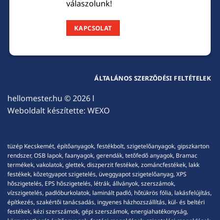
válaszolunk!
KAPCSOLAT
ÁLTALÁNOS SZERZŐDÉSI FELTÉTELEK
hellomester.hu
© 2026 l
Weboldalt készítette:
WEXO
tüzép Kecskemét, építőanyagok, festékbolt, szigetelőanyagok, gipszkarton
rendszer, OSB lapok, faanyagok, gerendák, tetőfedő anyagok, Bramac
termékek, vakolatok, glettek, diszperzit festékek, zománcfestékek, lakk
festékek, kőzetgyapot szigetelés, üveggyapot szigetelőanyag, XPS
hőszigetelés, EPS hőszigetelés, létrák, állványok, szerszámok,
vízszigetelés, padlóburkolatok, laminált padló, hőtükrös fólia, lakásfelújítás,
építkezés, szakértői tanácsadás, ingyenes házhozszállítás, kül- és beltéri
festékek, kézi szerszámok, gépi szerszámok, energiahatékonyság,