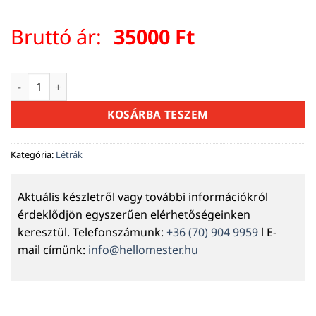
Bruttó ár:
35000
Ft
Erősített Szárított Fából Készült Festőlétra Kampóval 7 fok
KOSÁRBA TESZEM
Kategória:
Létrák
Aktuális készletről vagy további információkról
érdeklődjön egyszerűen elérhetőségeinken
keresztül. Telefonszámunk:
+36 (70) 904 9959
l E-
mail címünk:
info@hellomester.hu