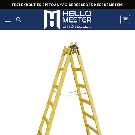
Skip
FESTÉKBOLT ÉS ÉPÍTŐANYAG KERESKEDÉS KECSKEMÉTEN!
to
content