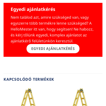
Egyedi ajánlatkérés
Nem találod azt, amire szükséged van, vagy
egyszerre több termékre lenne szükséged? A
HelloMester itt van, hogy segítsen! Ne habozz,
és kérj tőlünk egyedi, komplex ajánlatot az
ajánlatkérő felületünkön keresztül.
EGYEDI AJÁNLATKÉRÉS
KAPCSOLÓDÓ TERMÉKEK